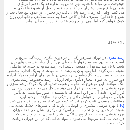
هیچوقت نمی تواند با تغذیه بهتر قدش به اندازه قد یک دختر امریکای
شمالی بالغ برسد. دختران حداکثر رشد خود را قبل از شروع قاعدگی تجربه
می کنند. وقتی که زمان رشد پایان یافت (در دختران در حدود پنج سال بعد از
شروع قاعدگی)، مصرف غذای کافی فقط به حفظ سلامتی و نگهداری وزن
کمک خواهد کرد اما نمی تواند رشد عقب افتاده را جبران نماید.
رشد مغزی
رشد مغزی
در دوران شیرخوارگی از هر دوره دیگری از زندگی سریع تر
است. محیط دور سر شیرخوار باید خیلی بزرگتر از سایر قسمت های بدن
باشد تا با رشد سریع آن همساز باشد. این رشد سریع در حدود ۱۸ ماهگی
متوقف می گردد. اما بقیه بدن به رشد ادامه میدهد تا به یک اندازه مشخص
نسبت به سر برسد. کارشناسان بهداشتی در پایش های اولیه معمولاً اندازه
دور سر را به عنوان معیار دیگری برای ارزیابی رشد مخصوصاً رشد مغزی
چک میکنند. این موضوع که چگونه وضعیت تغذیه ای یک کودک رشد مغزی و
بهره هوشی او را تحت تأثیر قرار می دهد مشکل می تواند مورد ارزیابی
قرار گیرد. علت آن نیز این است که دانشمندان هنوز نتوانسته اند تأثیر
عوامل محیطی را از عوامل ذاتی و ژنتیکی جدا سازند. با وجود این،
مطالعات متعددی ثابت کرده اند که کودکانی که از شیرمادر تغذیه می کنند
IQ
یا بهره هوشی بیشتری از کودکانی دارند که با شیرهای خشک تغذیه می
شوند. در همین زمان تحقیقات در امریکای مرکزی نشان می دهد میزان
بهره هوشی بچه ها بعد از پنج سالگی بیشتر با میزان تعلیم و تربیت که
دریافت می کنند مربوط می شود تا مواد غذایی که در این دوران دریافت
کرده است.