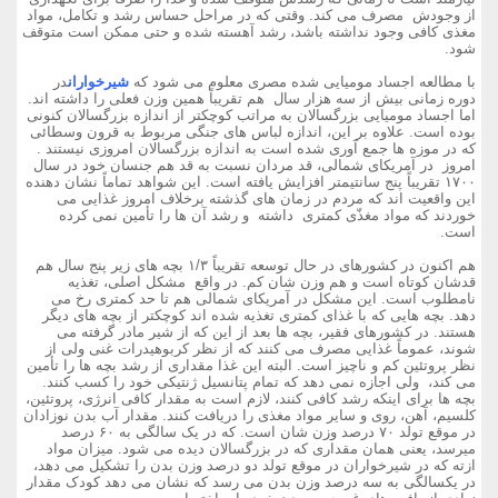
از وجودش مصرف می کند. وقتی که در مراحل حساس رشد و تکامل، مواد
مغذی کافی وجود نداشته باشد، رشد آهسته شده و حتی ممکن است متوقف
شود.
با مطالعه اجساد مومیایی شده مصری معلوم می شود که
شیرخواران
در
دوره زمانی بیش از سه هزار سال هم تقریباً همین وزن فعلی را داشته اند.
اما اجساد مومیایی بزرگسالان به مراتب کوچکتر از اندازه بزرگسالان کنونی
بوده است. علاوه بر این، اندازه لباس های جنگی مربوط به قرون وسطائی
که در موزه ها جمع آوری شده است به اندازه بزرگسالان امروزی نیستند .
امروز در آمریکای شمالی، قد مردان نسبت به قد هم جنسان خود در سال
۱۷۰۰ تقریباً پنج سانتیمتر افزایش یافته است. این شواهد تماماً‌ نشان دهنده
این واقعیت اند که مردم در زمان های گذشته برخلاف امروز غذایی می
خوردند که مواد مغذّی کمتری داشته و رشد آن ها را تأمین نمی کرده
است.
هم اکنون در کشورهای در حال توسعه تقریباً ۱/۳ بچه های زیر پنج سال هم
قدشان کوتاه است و هم وزن شان کم. در واقع مشکل اصلی، تغذیه
نامطلوب است. این مشکل در آمریکای شمالی هم تا حد کمتری رخ می
دهد. بچه هایی که با غذای کمتری تغذیه شده اند کوچکتر از بچه های دیگر
هستند. در کشورهای فقیر، بچه ها بعد از این که از شیر مادر گرفته می
شوند، عموماً غذایی مصرف می کنند که از نظر کربوهیدرات غنی ولی از
نظر پروتئین کم و ناچیز است. البته این غذا مقداری از رشد بچه ها را تأمین
می کند، ولی اجازه نمی دهد که تمام پتانسیل ژنتیکی خود را کسب کنند.
بچه ها برای اینکه رشد کافی کنند، لازم است به مقدار کافی انرژی، پروتئین،
کلسیم، آهن، روی و سایر مواد مغذی را دریافت کنند. مقدار آب بدن نوزادان
در موقع تولد ۷۰ درصد وزن شان است. که در یک سالگی به ۶۰ درصد
میرسد، یعنی همان مقداری که در بزرگسالان دیده می شود. میزان مواد
ازته که در شیرخواران در موقع تولد دو درصد وزن بدن را تشکیل می دهد،
در یکسالگی به سه درصد وزن بدن می رسد که نشان می دهد کودک مقدار