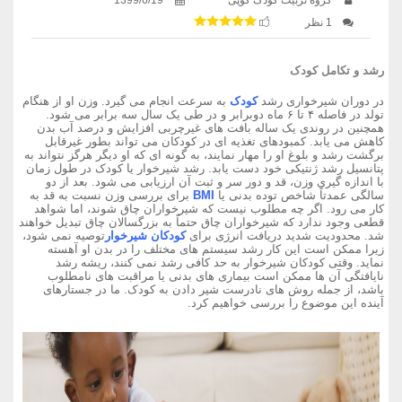
1 نظر
رشد و تکامل کودک
در دوران شیرخواری رشد
کودک
به سرعت انجام می گیرد. وزن او از هنگام
تولد در فاصله ۴ تا ۶ ماه دوبرابر و در طی یک سال سه برابر می شود.
همچنین در روندی یک ساله بافت های غیرچربی افزایش و درصد آب بدن
کاهش می یابد. کمبودهای تغذیه ای در کودکان می تواند بطور غیرقابل
برگشت رشد و بلوغ او را مهار نمایند، به گونه ای که او دیگر هرگز نتواند به
پتانسیل رشد ژنتیکی خود دست یابد. رشد شیرخوار یا کودک در طول زمان
با اندازه گیری وزن، قد و دور سر و ثبت آن ارزیابی می شود. بعد از دو
سالگی عمدتاً شاخص توده بدنی یا
BMI
برای بررسی وزن نسبت به قد به
کار می رود. اگر چه مطلوب نیست که شیرخواران چاق شوند، اما شواهد
قطعی وجود ندارد که شیرخواران چاق حتماً به بزرگسالان چاق تبدیل خواهند
شد. محدودیت شدید دریافت انرژی برای
کودکان شیرخوار
توصیه نمی شود،
زیرا ممکن است این کار رشد سیستم های مختلف را در بدن او آهسته
نماید. وقتی کودکان شیرخوار به حد کافی رشد نمی کنند، ریشه رشد
نایافتگی آن ها ممکن است بیماری های بدنی یا مراقبت های نامطلوب
باشد، از جمله روش های نادرست شیر دادن به کودک. ما در جستارهای
آینده این موضوع را بررسی خواهیم کرد.