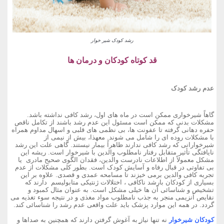
رشد کودک شیر خوار
قد کوتاه کودکان و درمان ها
عدم رشد کودک
گاهاً شیرخواری ممکن است در ماه های اول، رشد کافی نداشته باشد.
مشکلات بدنی که ممکن است مسئول این عدم رشد باشند از تکامل ناقص
حفره دهانی گرفته تا عفونت ها، بی نظمی های قلبی و اسهال مداوم همراه
با مشکلات روده ای را شامل می شوند. معهذا، بیش از نیمی از
شیرخوارانی که رشد کافی ندارند ظاهراً بیمار نیستند. گاهی علت این رشد
نایافتگی تأثیر متقابل رفتار نامطلوب والدین با شیرخوار است. ریشه این
مشکل معمولاً از اطلاعات نادرست والدین، فقدان الگوی صحیح مادری یا
بی تفاوتی در قبال رفاه و آسایش کودک است. بطور کلی مشکلات از عدم
تجربه کافی والدین برمی خیزند تا مسامحه عمدی و قصدی. علاوه بر این
بسیاری از کودکان بارشد ناکافی ، اختلالات ژنتیکی متابولیسم دارند که
تشخیص و شناسائی آن ها خیلی مشکل است. به عنوان مثال کمبود و
نقایص آنزیمی منجر به جذب نامطلوب مواد مغذی و در نتیجه سوء تغذیه می
گردد. در همه این موارد پزشک باید علت واقعی عدم رشد را شناسائی کند.
کودکان شیرخوار
نه تنها نیاز به آغوش گرفتن دارند که همچنین به صداها و