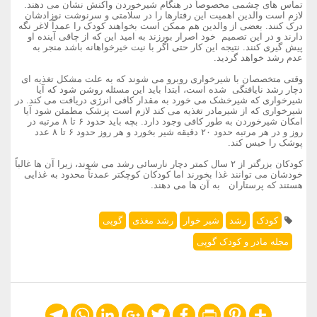
تماس های چشمی مخصوصاً در هنگام شیرخوردن واکنش نشان می دهند.
لازم است والدین اهمیت این رفتارها را در سلامتی و سرنوشت نوزادشان
درک کنند. بعضی از والدین هم ممکن است بخواهند کودک را عمداً‌ لاغر نگه
دارند و در این تصمیم خود اصرار بورزند به امید این که از چاقی آینده او
پیش گیری کنند. نتیجه این کار حتی اگر با نیت خیرخواهانه باشد منجر به
عدم رشد خواهد گردید.
وقتی متخصصان با شیرخواری روبرو می شوند که به علت مشکل تغذیه ای
دچار رشد نایافتگی شده است، ابتدا باید این مسئله روشن شود که آیا
شیرخواری که شیرخشک می خورد به مقدار کافی انرژی دریافت می کند. در
شیرخواری که از شیرمادر تغذیه می کند لازم است پزشک مطمئن شود آیا
امکان شیرخوردن به طور کافی وجود دارد. بچه باید حدود ۶ تا ۸ مرتبه در
روز و در هر مرتبه حدود ۲۰ دقیقه شیر بخورد و هر روز حدود ۶ تا ۸ عدد
پوشک را خیس کند.
کودکان بزرگتر از ۲ سال کمتر دچار نارسائی رشد می شوند، زیرا آن ها غالباً
خودشان می توانند غذا بخورند اما کودکان کوچکتر عمدتاً محدود به غذایی
هستند که پرستاران به آن ها می دهند.
کودک
رشد
شیر خوار
رشد مغذی
گوپی
مجله مادر و کودک گوپی
Telegram
WhatsApp
LinkedIn
Google+
Twitter
Facebook
Print
Pinterest
Share