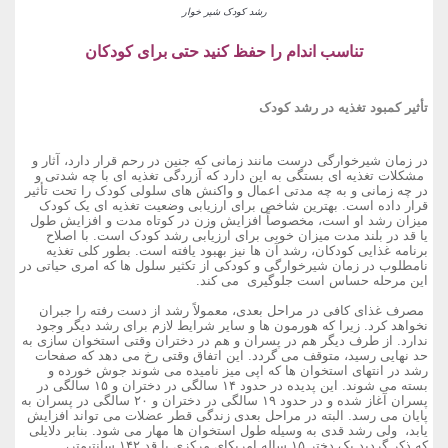
رشد کودک شیر خوار
تناسب اندام را حفظ کنید حتی برای کودکان
تأثیر کمبود تغذیه در رشد کودک
در زمان شیرخوارگی درست مانند زمانی که جنین در رحم قرار دارد، آثار و
مشکلات تغذیه ای بستگی به این دارد که آزردگی تغذیه ای با چه شدتی و
در چه زمانی و به چه مدتی اعمال و واکنش های سلولی کودک را تحت تأثیر
قرار داده است. بهترین شاخص برای ارزیابی وضعیت تغذیه ای یک کودک
میزان رشد او است، مخصوصاً افزایش وزن در کوتاه مدت و افزایش طول
یا قد در بلند مدت میزان خوبی برای ارزیابی رشد کودک است. با اصلاح
برنامه غذایی کودکان، رشد آن ها نیز بهبود یافته است. بطور کلی تغذیه
نامطلوب در زمان شیرخوارگی و کودکی از تکثیر سلول ها که امری حیاتی در
این مرحله حساس است جلوگیری می کند.
مصرف غذای کافی در مراحل بعدی، معمولاً رشد از دست رفته را جبران
نخواهد کرد. زیرا که هورمون ها و سایر شرایط لازم برای رشد دیگر وجود
ندارد. از طرف دیگر هم در پسران و هم در دختران وقتی استخوان سازی به
حد نهایی رسید، متوقف می گردد. این اتفاق وقتی رخ می دهد که صفحات
رشد در انتهای استخوان ها که اپی میز نامیده می شوند جوش خورده و
بسته می شوند. این پدیده در حدود ۱۴ سالگی در دختران و ۱۵ سالگی در
پسران آغاز شده و در حدود ۱۹ سالگی در دختران و ۲۰ سالگی در پسران به
پایان می رسد. البته در مراحل بعدی زندگی قطر عضلات می تواند افزایش
یابد، ولی رشد قدی به وسیله طول استخوان ها مهار می شود. بنابر دلایلی
که ذکر گردید یک دختر ۱۵ ساله امریکای مرکزی با قد ۱۴۲ سانتیمتر،