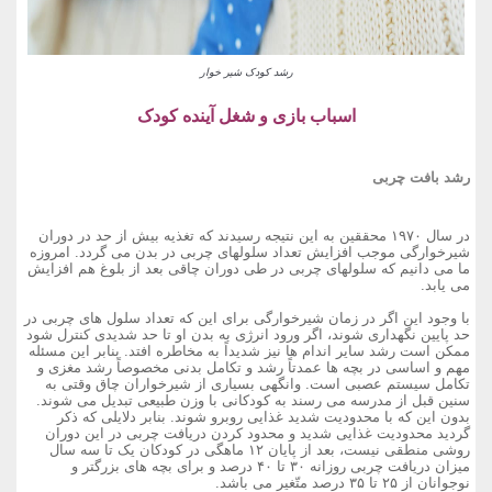
رشد کودک شیر خوار
اسباب بازی و شغل آینده کودک
رشد بافت چربی
در سال ۱۹۷۰ محققین به این نتیجه رسیدند که تغذیه بیش از حد در دوران
شیرخوارگی موجب افزایش تعداد سلولهای چربی در بدن می گردد. امروزه
ما می دانیم که سلولهای چربی در طی دوران چاقی بعد از بلوغ هم افزایش
می یابد.
با وجود این اگر در زمان شیرخوارگی برای این که تعداد سلول های چربی در
حد پایین نگهداری شوند، اگر ورود انرژی به بدن او تا حد شدیدی کنترل شود
ممکن است رشد سایر اندام ها نیز شدیداً به مخاطره افتد. بنابر این مسئله
مهم و اساسی در بچه ها عمدتاً رشد و تکامل بدنی مخصوصاً رشد مغزی و
تکامل سیستم عصبی است. وانگهی بسیاری از شیرخواران چاق وقتی به
سنین قبل از مدرسه می رسند به کودکانی با وزن طبیعی تبدیل می شوند.
بدون این که با محدودیت شدید غذایی روبرو شوند. بنابر دلایلی که ذکر
گردید محدودیت غذایی شدید و محدود کردن دریافت چربی در این دوران
روشی منطقی نیست، بعد از پایان ۱۲ ماهگی در کودکان یک تا سه سال
میزان دریافت چربی روزانه ۳۰ تا ۴۰ درصد و برای بچه های بزرگتر و
نوجوانان از ۲۵ تا ۳۵ درصد متّغیر می باشد.