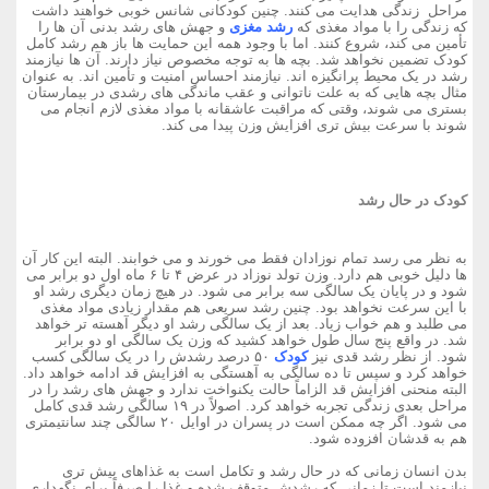
مراحل زندگی هدایت می کنند. چنین کودکانی شانس خوبی خواهند داشت
که زندگی را با مواد مغذی که
رشد مغزی
و جهش های رشد بدنی آن ها را
تأمین می کند، شروع کنند. اما با وجود همه این حمایت ها باز هم رشد کامل
کودک تضمین نخواهد شد. بچه ها به توجه مخصوص نیاز دارند. آن ها نیازمند
رشد در یک محیط پرانگیزه اند. نیازمند احساس امنیت و تأمین اند. به عنوان
مثال بچه هایی که به علت ناتوانی و عقب ماندگی های رشدی در بیمارستان
بستری می شوند، وقتی که مراقبت عاشقانه با مواد مغذی لازم انجام می
شوند با سرعت بیش تری افزایش وزن پیدا می کند.
کودک در حال رشد
به نظر می رسد تمام نوزادان فقط می خورند و می خوابند. البته این کار آن
ها دلیل خوبی هم دارد. وزن تولد نوزاد در عرض ۴ تا ۶ ماه اول دو برابر می
شود و در پایان یک سالگی سه برابر می شود. در هیچ زمان دیگری رشد او
با این سرعت نخواهد بود. چنین رشد سریعی هم مقدار زیادی مواد مغذی
می طلبد و هم خواب زیاد. بعد از یک سالگی رشد او دیگر آهسته تر خواهد
شد. در واقع پنج سال طول خواهد کشید که وزن یک سالگی او دو برابر
شود. از نظر رشد قدی نیز
کودک
۵۰ درصد رشدش را در یک سالگی کسب
خواهد کرد و سپس تا ده سالگی به آهستگی به افزایش قد ادامه خواهد داد.
البته منحنی افزایش قد الزاماً حالت یکنواخت ندارد و جهش های رشد را در
مراحل بعدی زندگی تجربه خواهد کرد. اصولاً در ۱۹ سالگی رشد قدی کامل
می شود. اگر چه ممکن است در پسران در اوایل ۲۰ سالگی چند سانتیمتری
هم به قدشان افزوده شود.
بدن انسان زمانی که در حال رشد و تکامل است به غذاهای بیش تری
نیازمند است تا زمانی که رشدش متوقف شده و غذا را صرفاً برای نگهداری