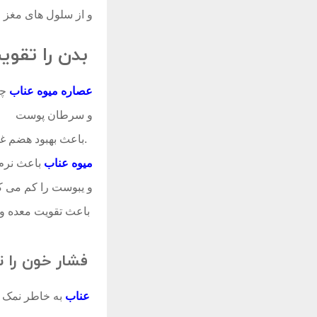
و از سلول های مغز
بدن را تقویت
عصاره میوه عناب
چن
و سرطان پوست
.باعث بهبود هضم غ
میوه عناب
باعث نرم
و یبوست را کم می کن
باعث تقویت معده و 
فشار خون را ت
عناب
به خاطر نمک ک