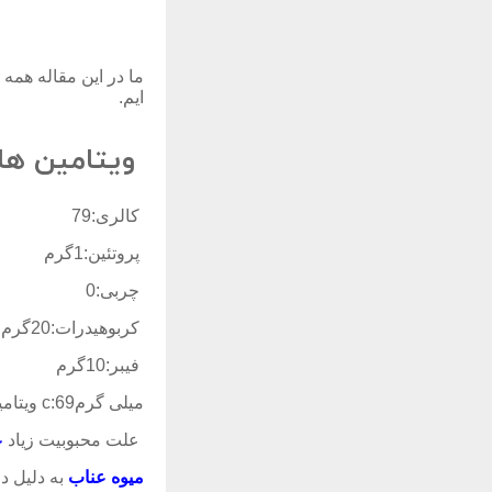
ما در این مقاله همه 
ایم.
ویتامین های
کالری:79
پروتئین:1گرم
چربی:0
کربوهیدرات:20گرم
فیبر:10گرم
ویتامین c:69میلی گرم
علت محبوبیت زیاد
ع
میوه عناب
به دلیل داشتن ویتامین c خا