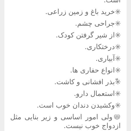
✳️خرید باغ و زمین زراعی.
✳️جراحی چشم.
✳️از شیر گرفتن کودک.
✳️درختکاری.
✳️آبیاری.
✳️انواع حفاری ها.
✳️ّبذر افشانی و کاشت.
✳️استعمال دارو.
✳️وکشیدن دندان خوب است.
📛ولی امور اساسی و زیر بنایی مثل
ازدواج خوب نیست.