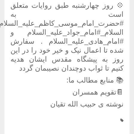
💠 ️روز چهارشنبه طبق روایات متعلق
است به
#حضرت_امام_موسی_کاظم_علیه_السلام#
السلام_#امام_جواد_علیه_السلام و
#امام_هادی_علیه_السلام . سفارش
شده تا اعمال نیک و خیر خود را در این
روز به پیشگاه مقدس ایشان هدیه
کنیم تا ثواب دوچندان نصیبمان گردد
📚 منابع مطالب ما:
📔تقویم همسران
نوشته ی حبیب الله تقیان