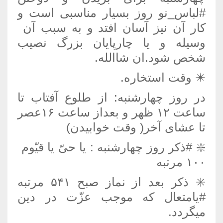
#لباس_نو روز بسیار مناسبی است و
کار آن نیز آسان افتد و به سبب آن
وسیله و یا چارپایان بزرگ نصیب
شخص شود.ان شاالله.
✴️️ وقت استخاره.
در روز چهارشنبه: از طلوع آفتاب تا
ساعت ۱۲ ظهر و بعداز ساعت ۱۶عصر
تا عشای آخر( وقت خوابیدن)
❇️️ #ذکر روز چهارشنبه : یا حیّ یا قیّوم
۱۰۰ مرتبه
✳️️ ذکر بعد از نماز صبح ۵۴۱ مرتبه
#یامتعال که موجب عزّت در دین
میگردد.