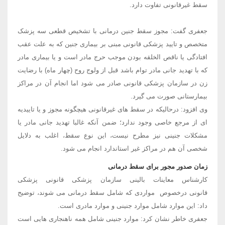
سقط غیرقانونی تفاوت دارد.
جعفری گفت: مجوز سقط جنین درمانی با تشخیص قطعی سه پزشک
متخصص و تایید پزشکی قانونی مبنی بر بیماری جنین که به علت عقب
افتادگی یا ناقص الخلقه بودن موجب حرج مادر است و یا بیماری مادر
که با تهدید جانی مادر توام باشد قبل از ولوج روح (چهار ماه) با رضایت
زن در سازمان پزشکی قانونی صادر می شود اما انجام آن در مراکز
بیمارستانی صورت می گیرد.
وی افزود: درحالیکه در سقط های غیرقانونی هیچگونه مجوز و یا تاییدیه
ای از مرجع خاصی وجود ندارد؛ ضمن آنکه غالبا تهدید جانی مادر یا
مشکلات جنینی نیز مطرح نیست، این نوع سقط، اغلب به دلایل
شخصی آن هم در مراکز غیر استاندارد انجام می شود.
زمان صدور مجور برای سقط درمانی
کارشناس معاینات بالینی سازمان پزشکی قانونی پزشکی
قانونی درخصوص مواردی که شامل سقط درمانی می شوند، توضیح
داد: این موارد شامل موارد جنینی و موارد مادری است.
جعفری خاطر نشان کرد: موارد جنینی شامل همه ناهنجاری هایی است