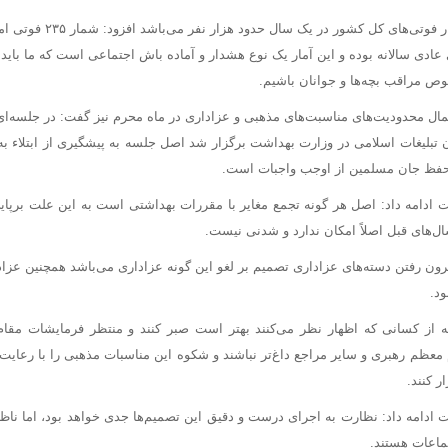
با بیان اینکه آمار فوتی‌های ک
 عادی سالانه بوده و این آمار یک نوع هشدار و آماده
باش
اجتماعی است که ما باید 
وص مراقب بچه‌ها و جوانان باشیم.
مال محدودیت‌های مناسبت‌های مذهبی و عزاداری در ماه محرم نیز گفت: در جلسه‌ای 
تبلیغات اسلامی در وزارت بهداشت برگزار شد اصل جلسه به پیشگیری از
ابتلاء
به 
فظ جان مسلمین از
اوجب
واجبات است.
ادامه داد: اصل هر گونه تجمع مغایر با مقررات بهداشتی است به این علت برپا
ل‌های قبل اصلاً امکان ندارد و شدنی نیست.
یرون رفتن دسته‌های عزاداری تصمیم بر لغو این گونه عزاداری می‌باشد همچنین عزا
د.
 از کسانی که اظهار نظر می‌کنند بهتر است صبر کنند و منتظر فرمایشات مقام
معظم رهبری و سایر مراجع داغ‌تر نباشند و شکوه این مناسبات مذهبی را با رعایت
 کنند.
ادامه داد: نظارت به اجرای درست و دقیق این
تصمیم‌ها
جدی خواهد بود، اما ناظر
تماعات هستند.