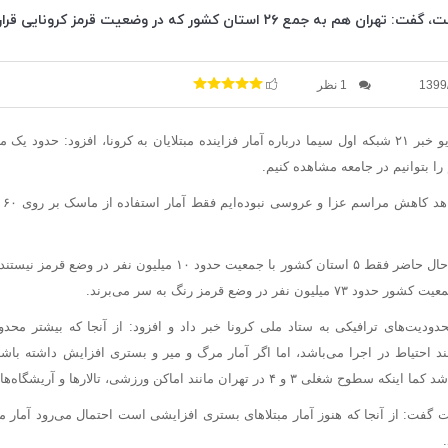
۲۶ استان کشور که در وضعیت قرمز کرونایی قرار دارند، پیوست
1399
1 نظر
ونا، افزود: حدود یک ماه زمان نیاز است تا اثر
 بتوانیم در جامعه مشاهده کنیم.
وی 
حال حاضر
فقط ۵ استان کشور با جمعیت حدود ۱۰ میلیون نفر در وضع قرمز نیستند بلکه در شرایط
دودیت‌های ترافیکی به ستاد ملی کرونا خبر داد و افزود: از آنجا که بیشتر محدود
د احتیاط در اجرا می‌باشد، اما اگر آمار مرگ و
میر
و بستری افزایش داشته باش
لی ۳ و ۴ در تهران مانند اماکن ورزشی، تالارها و
آریشگاه‌ها
گفت: از آنجا که هنوز آمار
مبتلاهای
بستری افزایشی است احتمال می‌رود آمار 