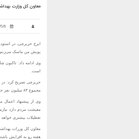
معاون کل وزارت بهداشت، گفت: تهران هم به جمع 
/5/8
ایرج
حریرچی
، در استودیو خبر ۲۱ شبکه اول سیما درباره آمار فزاینده مبتلایان به کر
پویش
من ماسک می‌زنم را
است.
حریرچی
تصریح کرد:
در 
مجموع ۸۳ میلیون نفر جمعیت کشور حدود ۷۳ میلیون نفر در وضع قرمز رنگ به سر می‌برند.
وی از پیشنهاد اعمال مح
معیشت مردم دارد نیازمن
تعطیلات بیشتری خواهد شد کما اینکه سطوح شغ
معاون کل
وزرات
بهداشت 
هفته رو به افزایش باشد.