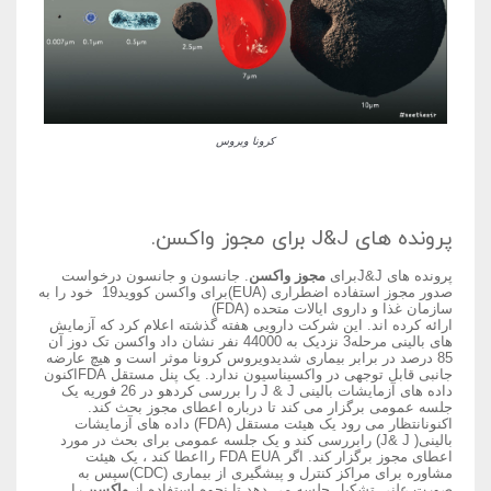
کرونا ویروس
پرونده های J&J برای مجوز واکسن.
پرونده های J&Jبرای
مجوز واکسن
. جانسون و جانسون درخواست
صدور مجوز استفاده اضطراری (EUA)برای واکسن کووید19 خود را به
سازمان غذا و داروی ایالات متحده (FDA)
ارائه کرده اند. این شرکت دارویی هفته گذشته اعلام کرد که آزمایش
های بالینی مرحله3 نزدیک به 44000 نفر نشان داد واکسن تک دوز آن
85 درصد در برابر بیماری شدیدویروس کرونا موثر است و هیچ عارضه
جانبی قابل توجهی در واکسیناسیون ندارد. یک پنل مستقل FDAاکنون
داده های آزمایشات بالینی J & J را بررسی کردهو در 26 فوریه یک
جلسه عمومی برگزار می کند تا درباره اعطای مجوز بحث کند.
اکنونانتظار می رود یک هیئت مستقل (FDA) داده های آزمایشات
بالینی( J& J) رابررسی کند و یک جلسه عمومی برای بحث در مورد
اعطای مجوز برگزار کند. اگر FDA EUA رااعطا کند ، یک هیئت
مشاوره برای مراکز کنترل و پیشگیری از بیماری (CDC)سپس به
صورت علنی تشکیل جلسه می دهد تا نحوه استفاده از
واکسن
را