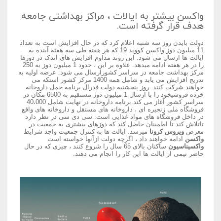
واکسن بیشتر به ایالات ، مراکز بهداشتی جامعه
هدف قرار گرفته است.
دولت بایدن روز سه شنبه اعلام کرد که در حال افزایش است به تعداد
11 میلیون دوز واکسن کووید 19 که هر هفته طی سه هفته آینده به
ایالت ها ارسال می شود. این روند مداوم افزایش های اندک در دوزها
را در هر هفته ادامه میدهد. علاوه بر این ، حدود 1 میلیون دوز به 250
مرکز بهداشت جامعه در سراسر کشورارسال می شود. عرضه اولیه به
تدریج افزایش می یابد و شامل همه 1400 مرکز کشور استکه می
خواهند شرکت کنند. روز پنجشنبه دولت فدرال برنامه حمل داروخانه
خرده فروشیخود را با ارسال 1 میلیون دوز مستقیم به 6500 مکان در
سراسر کشور آغاز می کند.برنامه داروخانه در نهایت شامل 40،000
فروشگاه ملی زنجیره ای ، داروخانه های مستقل و داروخانه های واقع
در داخل فروشگاه های مواد غذایی است. سی دی سی در نظر دارد
تاتلاش کند تا اطمینان حاصل کند که دوزهای بیشتری به جمعیت در
معرض
ویروس کرونا
میرسد. ایالت ها به کنترل جمعیت واجد شرایط
واکسن
ادامه خواهند داد ، اگرچه دولت ازآنها خواسته است
واکسیناسیون
ساکنان بالای 65 سال را شروع کنند ، چیزی که در حال
حاضر نیمی از ایالت ها این کار را انجام می دهند.