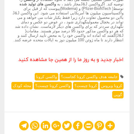
توصیه کند. اگرواکسن J&Jمجاز باشد ، به
واکسن های تولید شده
توسط( Pfizer-BioNTech) و (Moderna)پیوست که از قبل برای
واکسیناسیون میلیون ها آمریکایی استفاده می شود. این واکسن J&J
بااین دو محصول تفاوت دارد زیرا فقط یکبار شات می خواهد و می
تواند در یخچال معمولینگهداری شود ، در عوض دو عکس و دمای
نگهداری سردتر که برای واکسن های دیگر لازماست. نشان داده شد
که هر دو واکسن مذکور حدود 95 درصد موثر هستند. مقامات(
J&J)گفتند که آماده اند واکسن خود را به محض تأیید ارسال کنند و
انتظار دارند تا ماه ژوئن 100 میلیون دوز به ایالات متحده عرضه کنند.
اخبار جدید و به روز ما را از همین جا مشاهده کنید
جامعه هدف واکسن کرونا کجاست؟
واکسن کرونا
کرونا ویروس
کرونا چیست؟
واکسن کرونا چیست؟
مجله کودک
گوپی
Telegram
WhatsApp
LinkedIn
Google+
Twitter
Facebook
Print
Pinterest
Share