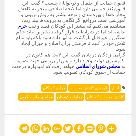
قانون حمایت از اطفال و نوجوانان چیست؟ گفت: این
قانون بُعد حمایتی دارد اما لایحه اصلاحی منجر به کاهش
مجازات‌ها و بهره‌مندی و توجه بیشتر به روش تربیتی و
آموزشی است درواقع اگر نگاهی به پرونده‌ها بیندازیم،
مشاهده می‌کنیم که بیشتر این کودکان قصد و نیت
جرم
نداشته‌اند اما در شرایط بد قرار گرفتند بنابراین نباید حکم
سنگین و غیرقابل بازگشت به آنها داده شود بلکه باید تمام
تلاش خود را کنیم تا فرصتی برای اصلاح و جبران ایجاد
شود.
گرامی زادگان در پایان گفت: این لایحه هم کانون در
کمیسیون دولت وجود دارد و پس از بررسی جهت تصویب
به
مجلس شورای اسلامی
خواهد رفت که امیدوارم درجهت
حمایت از حقوق کودکان تصویب شود.
اخبار
لایحه ی کاهش مجازات
جرایم کودکان
کاهش مجازات کودکان
مجازات کودکان
مجله ی مادر و گوپی
Telegram
WhatsApp
LinkedIn
Google+
Twitter
Facebook
Print
Pinterest
Share