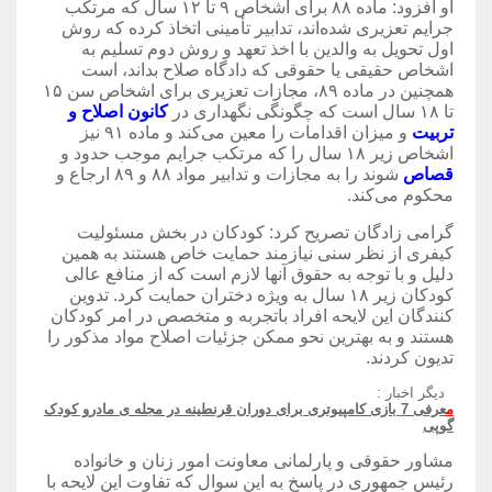
او افزود: ماده ۸۸ برای اشخاص ۹ تا ۱۲ سال که مرتکب
جرایم تعزیری شده‌اند، تدابیر تأمینی اتخاذ کرده که روش
اول تحویل به والدین با اخذ تعهد و روش دوم تسلیم به
اشخاص حقیقی یا حقوقی که دادگاه صلاح بداند، است
همچنین در ماده ۸۹، مجازات تعزیری برای اشخاص سن ۱۵
تا ۱۸ سال است که چگونگی نگهداری در
کانون اصلاح و
تربیت
و میزان اقدامات را معین می‌کند و ماده ۹۱ نیز
اشخاص زیر ۱۸ سال را که مرتکب جرایم موجب حدود و
قصاص
شوند را به مجازات و تدابیر مواد ۸۸ و ۸۹ ارجاع و
محکوم می‌کند.
گرامی زادگان تصریح کرد: کودکان در بخش مسئولیت
کیفری از نظر سنی نیازمند حمایت خاص هستند به همین
دلیل و با توجه به حقوق آنها لازم است که از منافع عالی
کودکان زیر ۱۸ سال به ویژه دختران حمایت کرد. تدوین
کنندگان این لایحه افراد باتجربه و متخصص در امر کودکان
هستند و به بهترین نحو ممکن جزئیات اصلاح مواد مذکور را
تدیون کردند.
دیگر اخبار :
م
عرفی 7 بازی کامپیوتری برای دوران قرنطینه در مجله ی مادرو کودک
گوپی
مشاور حقوقی و پارلمانی معاونت امور زنان و خانواده
رئیس جمهوری در پاسخ به این سوال که تفاوت این لایحه با