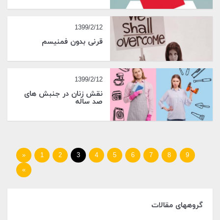
1399/2/12
قرنی بدون فمنیسم
1399/2/12
نقش زنان در جنبش های
صد ساله
«
1
2
3
4
5
6
7
8
9
»
گروههای مقالات