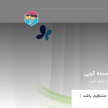
مجله گوپی
د |مجله گوپی
نتظرم باشد |