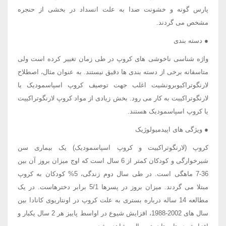
پارس گونه و خشونت صدا به علت انسداد در بخشی از حنجره
مشخص می گردند.
● دسته بندی
واژه شناسی ناخوشی های کروپ در طی زمان تغییر کرده است ولی
متاسفانه برخی از دسته بندی ها دقیق نیستند. به عنوان مثال، اصطلاح
لارنگوتراکیوبرونشیت اغلب جهت توصیف کروپ اسپاسمودیک یا
لارنگوتراکییت به کار می رود. بخش زیادی از مواد کروپ لارنگوتراکییت
یا کروپ اسپاسمودیک هستند.
● ویژگی های اپیدمیولوژیک
کروپ (لارنگوتراکییت و کروپ اسپاسمودیک) یک بیماری سن
شیرخوارگی و کودکان کمتر از 6 سال است که اوج میزان بروز آن بین
36-7 ماهگی است. در طی سال دوم زندگی، 5% کودکان به کروپ
مبتلا می گردند. میزان بروز در پسرها 5/1 برابر دخترهاست. در یک
مطالعه 14 ساله درباره بستری به علت کروپ در اونتاریوی کانادا بین
سال های 2002-1988، افزایش شیوع در اواسط پاییز هر 2 سال یکبار و