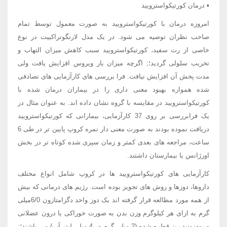
▪ درمان کورتیکواسترویید
امروزه درمان با کورتیکواسترویید به صورت معمول توسط تمام
صاحب نظران توصیه می شود. در یک مدل لارنگوتراکییت در نوع
خاصی از رت سفید، کورتیکواسترویید سبب کاهش میزان التهاب و
تخریب سلولی گردید؛; اگرچه میزان بار ویروس افزایش یافت ولی
مدت پخش آن افزایش نیافت. فرا بررسی های کارآزمایی های تصادفی
شده همواره بهبود معنی داری را در بیماران درمان شده با
کورتیکواسترویید در مقایسه با گروه نشان داده اند. به عنوان مثال در
یک فرابررسی بر روی 37 کارآزمایی، بیمارانی که کورتیکواسترویید
دریافت نموده بودند به صورت معنی دار نمره کروپ پایین تر در طی 6
ساعت، مراجعه های بعدی کمتر و زمان سپری شده کوتاه تر در بخش
اورژانس یا بیمارستان داشتند.
کارآزمایی های کورتیکواسترویید ها در کروپ شامل انواع مختلف
داروها، دوزها و روش های تجویز بوده است. رژیم های درمانی که بیش
از همه مورد مطالعه قرار گرفته اند یک دوز واحد دگزامتازون 6/0میلی
گرم به ازای هر کیلوگرم وزن بدن به صورت خوراکی یا درون عضلانی
و بودزونید ریز قطره شده (2 میلی گرم در 4 میلی لیتر آب) می باشند؛;