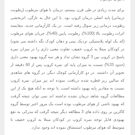
برای مدت زیادی در طی قرن بیستم، درمان با هوای مرطوب (رطوبت
درمانی) پایه اصلی درمان کروپ بود. با این حال به تازگی، اثربخشی
رطوبت درمانی زیر سوال رفته است. در یک کارآزمایی جدید، مقایسه
اثرات رطوبت بالا (100%)، رطوبت پایین (40%)، جریان هوای مرطوب
(که یک لوله پلاستیکی نزدیک بینی و دهان کودک نگه داشته می شود)
در کودکان مبتلا به کروپ خفیف، تفاوت معنی داری را در میزان نمره
پاسخ در کروپ بین 3 گروه نشان نداد و هر سه گروه بهبود معنی داری
(حدود 33%) نسبت به میزان پایه ای نمره کروپ پس از 60 دقیقه از
تجویز آن داشتند. در دو کارآزمایی کوچک دیگر، در گروه های شاهدی
که سالین ریز قطره شده دریافت نموده اند نیز میزان نمره کروپ
نسبت به مقادیر پایه بهبود داشته است. با توجه به آنکه هیچ یک از این
مطالعات گروه شاهد درمان نشده نداشته اند نمی توان نتیجه گرفت
که بهبود ناشی از هوای مرطوب بوده است.یک مرور اخیر توسط گروه
کاکرین بر روی داده های 3 مطالعه دیگر نتیجه گرفت که مدرکی به نفع
بهبودی قابل توجه نمره کروپ در کودکان مبتلا به کروپ خفیف تا
متوسط که هوای مرطوب استنشاق نموده اند وجود ندارد.