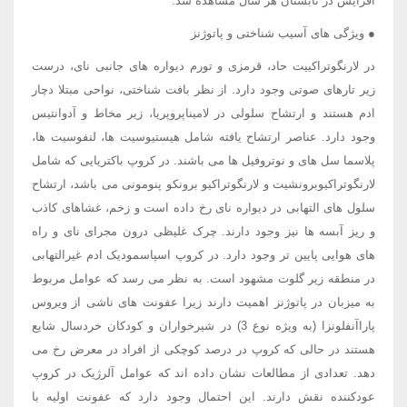
افزایش در تابستان هر سال مشاهده شد.
● ویژگی های آسیب شناختی و پاتوژنز
در لارنگوتراکییت حاد، قرمزی و تورم دیواره های جانبی نای، درست
زیر تارهای صوتی وجود دارد. از نظر بافت شناختی، نواحی مبتلا دچار
ادم هستند و ارتشاح سلولی در لامیناپروپریا، زیر مخاط و آدوانتیس
وجود دارد. عناصر ارتشاح یافته شامل هیستیوسیت ها، لنفوسیت ها،
پلاسما سل های و نوتروفیل ها می باشند. در کروپ باکتریایی که شامل
لارنگوتراکیوبرونشیت و لارنگوتراکیو برونکو پنومونی می باشد، ارتشاح
سلول های التهابی در دیواره نای رخ داده است و زخم، غشاهای کاذب
و ریز آبسه ها نیز وجود دارند. چرک غلیظی درون مجرای نای و راه
های هوایی پایین تر وجود دارد. در کروپ اسپاسمودیک ادم غیرالتهابی
در منطقه زیر گلوت مشهود است. به نظر می رسد که عوامل مربوط
به میزبان در پاتوژنز اهمیت دارند زیرا عفونت های ناشی از ویروس
پاراآنفلونزا (به ویژه نوع 3) در شیرخواران و کودکان خردسال شایع
هستند در حالی که کروپ در درصد کوچکی از افراد در معرض رخ می
دهد. تعدادی از مطالعات نشان داده اند که عوامل آلرژیک در کروپ
عودکننده نقش دارند. این احتمال وجود دارد که عفونت اولیه با