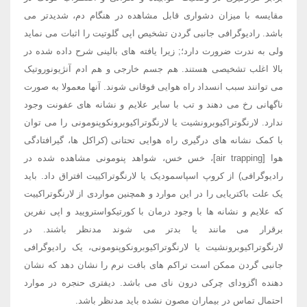
مقایسه با میزان دشواری قابل مشاهده در هنگام دم، شدیدتر می
باشد. رادیوگرافی جانبی گردن تشخیص اپی گلوتیت را اثبات می نماید
ولی به ندرت ضرورت دارد؛; زیرا یافته های بالینی شرح داده شده در
بالا اغلب تشخیصی هستند. هم جسم خارجی و هم ادم آنژیونوروتیک
می توانند سبب انسداد راه هوایی فوقانی شوند. آنها معمولا به صورت
ناگهانی رخ می دهند و تب با سایر علایم و نشانه های عفونت وجود
ندارد. لارنگوتراکیوبرونشیت یا لارنگوتراکیوبرونکوپنومونی را می توان
با کمک نشانه های درگیری راه هوایی تحتانی (کراکل ها، گیرافتادگی
هوا [air trapping]، خس خس، شواهد پنومونی مشاهده شده در
رادیوگرافی) از کروپ اسپاسمودیک یا لارنگوتراکییت افتراق داد. باید
یک علت باکتریایی را در این موارد و همچنین مواردی از لارنگوتراکییت
که علایم و نشانه ها با وجود درمان با کورتیکواسترویید و اپی نفرین
برقرار می مانند یا بدتر می شوند مدنظر باشند. در
لارنگوتراکیوبرونشیت یا لارنگوتراکیوبرونکوپنومونی، یک رادیوگرافی
جانبی گردن ممکن است تراکم های بافت نرم را نشان دهد که نشان
دهنده اگزودای چرکی درون نای می باشد. دیفتری حنجره در موارد
احتمال تماس در بیماران مصون نشده باید مدنظر باشد.