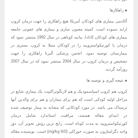
● راهکارها
آکادمی بیماری های کودکان آمریکا هیچ راهکاری را جهت درمان کروپ
ارایه ننموده است. کمیته مصون سازی و بیماری های عفونی جامعه
بیماری های کودکان کانادا، بیانیه کوتاهی در سال 1992 منتشر نمود که
درمان با کورتیکواسترویید را در کودکان مبتلا به کروپ بستری در
بیمارستان توصیه نمود. انجمن پزشکی آلبرتا راهکاری را جهت
تشخیص و درمان کروپ در سال 2004 منتشر نمود که در سال 2007
روزآمد گردید.
● نتیجه گیری و توصیه ها
کروپ هم کروپ اسپاسمودیک و هم لارنگوتراکییت یک بیماری شایع در
مراحل اولیه کودکی است که هم برای بیماران و هم برای والدین آنها
ترسناک می باشد. در مورد کودکانی که مشابه به بیمار توصیف شده
در ابتدای مقاله هستند، مراقبت استاندارد شامل درمان
کورتیکواسترویید به مدت کوتاه است. رایج ترین روش تجویز آن، دوز
واحد دگزامتازون به صورت خوراکی (mg/kg 6/0) است. نویسنده مقاله