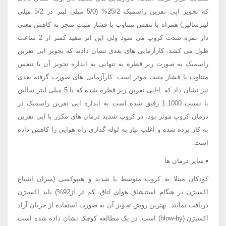
که تجویز اپی نفرین راسمیک 25/2% (5/0 میلی لیتر در 5/2 میلی
لیترسالین) همراه با تنفس متناوب با فشار مثبت منجر به کاهش معنی
دار نمره شدت کروپ می شود ولی این اثر مفید کمتر از 2 ساعت
طول می کشد. کارآزمایی های بعدی نشان دادند که تجویز اپی نفرین
راسمیک به صورت ریز قطره به تنهایی به اندازه تجویز آن با تنفس
متناوب با فشار مثبت موثر است. کارآزمایی های صورت گرفته بعدی
نیز نشان داد که L-اپی نفرین ریز قطره شده که با 5 میلی لیتر سالین
با نسبت 1:1000 رقیق شده است به اندازه اپی نفرین راسمیک در
درمان کروپ موثر بود. در کروپ شدید درمان های مکرر با اپی نفرین
به کار برده شده و اغلب نیاز به لوله گذاری راه هوایی را کاهش داده
است.
▪ سایر درمان ها
کودکان مبتلا به کروپ متوسط یا شدید و هیپوکسی (میزان اشباع
اکسیژن در هنگام استنشاق هوای اتاق، کم تر از92%) باید اکسیژن
دریافت نمایند. بهترین روش تجویز آن به صورت استفاده از جریان آزاد
اکسیژن (blow-by) است. در یک مطالعه کوچک نشان داده شده است