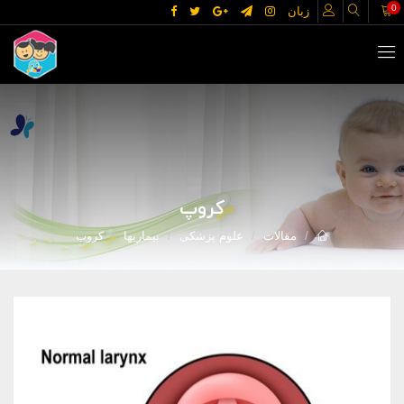
0
زبان
کروپ
مقالات
علوم پزشکی
بیماریها
کروپ