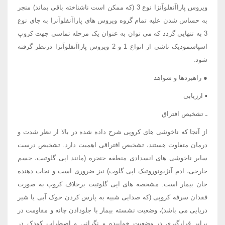
ویروس پاراآنفلوآنزا نوع 3 (که ممکن است ناشناخته باقی بماند) منجر
به حساس شدن علیه تمام گروه ویروس های پاراآنفلوآنزا به جای نوع
3 به تنهایی گردد که می توان به عنوان یک مرحله تماسی جهت کروپ
اسپاسمودیک ناشی از انواع 1 و 2 ویروس پاراآنفلوآنزا درنظر گرفته
شود.
● راهبردها و شواهد
▪ ارزیابی
ـ تشخیص افتراق
از آنجا که ناخوشی های کروپی شرح داده شده در بالا از نظر شدت و
درمان متفاوت هستند، تشخیص افتراقی اهمیت دارد. تشخیص درست
سایر ناخوشی های انسدادی منطقه حنجره (مانند اپی گلوتیت، جسم
خارجی، ادم آنژیونوروتیک اپی گلوت) نیز ضروری است و نجات دهنده
جان بیمار است. مشخصه های اپی گلوتیت برخلاف کروپ به صورت
فقدان سرفه کروپی (که صدایی شبیه به پارس کردن خوک آبی یا شیر
دریایی می باشد)، وضعیت نشسته بیمار با جلودادن چانه و مقاومت در
برابر قرارگیری در وضعیت خوابیده و نگرانی و اضطراب کودک در