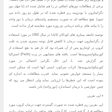
برخی از مطالعات دوزهای اضافی تر را هم شامل شده اند (تا چهار دوز
دگزامتازون یا بودزونید ریز قطره شده که در طول دو روز داده می
شود). هیچ مطالعه ای به صورت مستقیم پیامدهای درمان با دوز واحد
را با پیامد های برنامه درمانی دو روزه مورد مقایسه قرار نداده است.
توصیه جامعه بیماری های کودکان کانادا در سال 1992 در مورد استفاده
از دگزامتازون جهت درمان با کاهش قابل توجه بستری شدن به علت
کروپ در اونتاریو پس از آن همراه بود که باز هم به نفع استفاده از
کورتیکواستروییدها است. یافته های مشابهی در پرث (Perth) استرالیا
نیز گزارش شد. با این حال نگرانی احتمالی در مورد
کورتیکواستروییدها، اثرات سرکوب ایمنی آنها است که ممکن است
بیمار را مستعد عوارض عفونی نماید. قدرت مطالعات به اندازه ای
نبوده است که این خطرها را ارزیابی نماید ولی انتظار می رود که
چنین عوارضی با درمان استاندارد (دوز واحد) نادر باشند.
▪ اپی نفرین
اپی نفرین ریز قطره شده به صورت گسترده جهت درمان کروپ مورد
مطالعه قرار گرفته است. کارآزمایی های شاهد دار اولیه نشان دادند