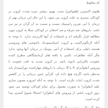
که مخلوط
هلیوم اکسیژن (هلیوکس) سبب بهبود بیشتر نمره شدت کروپ در
کودکان بستری به علت کروپ می شود. با این حال این درمان بهتر از
درمان با اپی نفرین راسمیک نیست و نسبت به آن گران تر نیز می
باشد. داروهای ضد سرفه و ضد احتقان در کودکان مبتلا به کروپ مورد
مطالعه قرار نگرفته اند و استفاده از آنها کاربردی ندارد. با توجه به
آنکه لارنگوتراکییت و کروپ اسپاسمودیک ناخوشی های ویروسی
هستند دلیلی برای استفاده از آنتی بیوتیک در درمان آنها وجود ندارد
مگر آنکه تظاهرات بالینی یا یافته های آزمایشگاهی مطرح کننده
عفونت باکتریایی ثانویه باشد. در کروپ شدید به علت عفونت با
ویروس آنفلوآنزای A یا B، درمان با داروهای مهارکننده نورآمینیداز باید
مدنظر باشد اگرچه هیچ داده ای، کارآیی چنین درمانی را در کاهش
شدت کروپ اثبات نکرده است. با توجه به آنکه امروزه مصون سازی
علیه آنفلوآنزا به صورت معمول برای تمام کودکان توصیه می شود
بروز کروپ ناشی از ویروس های آنفلوآنزا احتمالا شیوع کمتری پیدا
کرده است.
▪ لارنگوتراکیوبرونشیت و لارنگوتراکیوبرونکوپنومونی