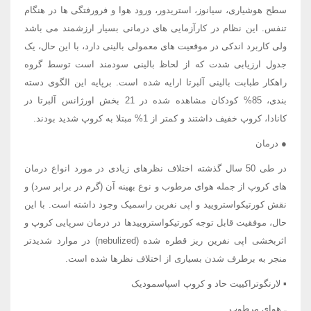
سطح هوشیاری، سیانوز، استریدور، ورود هوا و فرورفتگی ها در هنگام
تنفس. این نظام در کارآزمایی های درمانی بسیار ارزشمند می باشد
ولی کاربرد اندکی در موقعیت های معمولی بالینی دارد، با این حال، یک
جدول ارزیابی شدت که از لحاظ بالینی سودمند است توسط گروه
راهکار طبابت بالینی آلبرتا ارایه شده است. برپایه این الگوی دسته
بندی، 85% کودکان مشاهده شده در 21 بخش اورژانس آلبرتا در
کانادا، کروپ خفیف داشتند و کمتر از 1% مبتلا به کروپ شدید بودند.
● درمان
در طی 50 سال گذشته اختلاف نظرهای زیادی در مورد انواع درمان
های کروپ از جمله هوای مرطوب و نوع بهینه آن (گرم در برابر سرد) و
نقش کورتیکواسترویید و اپی نفرین راسمیک وجود داشته است. با این
حال، موفقیت قابل توجه کورتیکواستروییدها در درمان سرپایی کروپ و
اثربخشی اپی نفرین ریز قطره شده (nebulized) در موارد شدیدتر
منجر به برطرف شدن بسیاری از اختلاف نظرها شده است.
▪ لارنگوتراکییت حاد و کروپ اسپاسمودیک
ـ هوای مرطوب