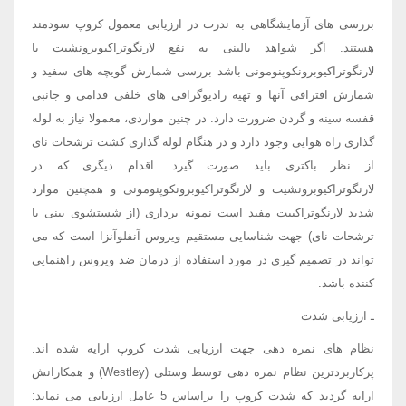
بررسی های آزمایشگاهی به ندرت در ارزیابی معمول کروپ سودمند
هستند. اگر شواهد بالینی به نفع لارنگوتراکیوبرونشیت یا
لارنگوتراکیوبرونکوپنومونی باشد بررسی شمارش گویچه های سفید و
شمارش افتراقی آنها و تهیه رادیوگرافی های خلفی قدامی و جانبی
قفسه سینه و گردن ضرورت دارد. در چنین مواردی، معمولا نیاز به لوله
گذاری راه هوایی وجود دارد و در هنگام لوله گذاری کشت ترشحات نای
از نظر باکتری باید صورت گیرد. اقدام دیگری که در
لارنگوتراکیوبرونشیت و لارنگوتراکیوبرونکوپنومونی و همچنین موارد
شدید لارنگوتراکییت مفید است نمونه برداری (از شستشوی بینی یا
ترشحات نای) جهت شناسایی مستقیم ویروس آنفلوآنزا است که می
تواند در تصمیم گیری در مورد استفاده از درمان ضد ویروس راهنمایی
کننده باشد.
ـ ارزیابی شدت
نظام های نمره دهی جهت ارزیابی شدت کروپ ارایه شده اند.
پرکاربردترین نظام نمره دهی توسط وستلی (Westley) و همکارانش
ارایه گردید که شدت کروپ را براساس 5 عامل ارزیابی می نماید: