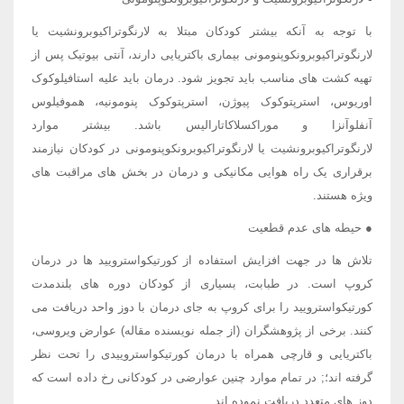
با توجه به آنکه بیشتر کودکان مبتلا به لارنگوتراکیوبرونشیت یا
لارنگوتراکیوبرونکوپنومونی بیماری باکتریایی دارند، آنتی بیوتیک پس از
تهیه کشت های مناسب باید تجویز شود. درمان باید علیه استافیلوکوک
اوریوس، استرپتوکوک پیوژن، استرپتوکوک پنومونیه، هموفیلوس
آنفلوآنزا و موراکسلاکاتارالیس باشد. بیشتر موارد
لارنگوتراکیوبرونشیت یا لارنگوتراکیوبرونکوپنومونی در کودکان نیازمند
برقراری یک راه هوایی مکانیکی و درمان در بخش های مراقبت های
ویژه هستند.
● حیطه های عدم قطعیت
تلاش ها در جهت افزایش استفاده از کورتیکواسترویید ها در درمان
کروپ است. در طبابت، بسیاری از کودکان دوره های بلندمدت
کورتیکواسترویید را برای کروپ به جای درمان با دوز واحد دریافت می
کنند. برخی از پژوهشگران (از جمله نویسنده مقاله) عوارض ویروسی،
باکتریایی و قارچی همراه با درمان کورتیکواستروییدی را تحت نظر
گرفته اند؛; در تمام موارد چنین عوارضی در کودکانی رخ داده است که
دوز های متعدد دریافت نموده اند.