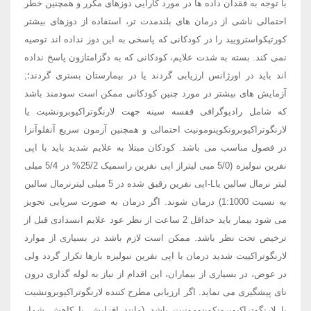
با توجه به فقدان داده ها در مورد کارایی دوزهای مکرر و همچنین خطر
احتمالی ناشی از درمان های بلندمدت تر، استفاده از دوزهای بیشتر
کورتیکواسترویید را در کودکانی که پاسخی به این دوز نداده اند توصیه
نمی کند. بسته به شدت علایم، کودکانی که به دگزامتازون پاسخ نداده
اند باید در اورژانس ارزیابی گردند یا در بیمارستان بستری گردند؛;
آزمایش های بیشتر در مورد چنین کودکانی ممکن است سودمند باشد
که شامل رادیوگرافی قفسه سینه جهت لارنگوتراکیوبرونشیت یا
لارنگوتراکیوبرونکوپنومونیت احتمالی و همچنین آزمون سریع آنفلوآنزا
در فصول مناسب می باشد. کودکان مبتلا به علایم شدید باید با اپی
نفرین نبولیزه (5/0 میی لیتراز اپی نفرین راسمیک 25/2% در 5/4 میلی
لیتر نرمال سالین یاL-اپی نفرین رقیق شده در 5 میلی لیترنرمال سالین
به نسبت 1:1000) درمان شوند. اگر درمان به صورت سرپایی تجویز
می شود بیمار باید حداقل 2 ساعت از نظر عود علایم انسدادی قبل از
ترخیص تحت نظر باشد. ممکن است لازم باشد در بسیاری از موارد
لارنگوتراکییت شدید درمان با اپی نفرین نبولیزه بارها تکرار گردد ولی
در عوض، در بسیاری از بیماران، این اقدام از نیاز به لوله گذاری درون
نای پیشگیری می نماید. اگر ارزیابی مطرح کننده لارنگوتراکیوبرونشیت
یا لارنگوتراکیوبرونکوپنومونیت باشد (مانند افزایش یا کاهش شمار