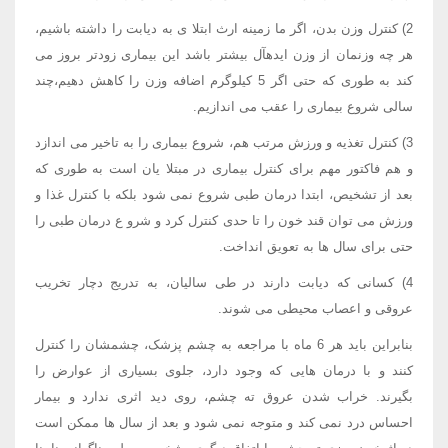
2) کنترل وزن بدن، اگر ما زمینه ارث ابتلا ی به دیابت را داشته باشیم،
هر چه وزنمان از وزن ایدهآل بیشتر باشد این بیماری زودتر بروز می
کند به طوری که حتی اگر 5 کیلوگرم اضافه وزن را کاهش دهیم،چند
سالی شروع بیماری را عقب می اندازیم.
3) کنترل تغذیه و ورزش مرتب هم، شروع بیماری را به تاخیر می اندازد
و هم فاکتور مهم برای کنترل بیماری در مبتلا یان است به طوری که
بعد از تشخیص، ابتدا درمان طبی شروع نمی شود بلکه با کنترل غذا و
ورزش می توان قند خون را تا حدی کنترل کرد و شرو ع درمان طبی را
حتی برای سال ها به تعویق انداخت.
4) کسانی که دیابت دارند در طی سالیان، به تدریج دچار تخریب
عروقی و اعصاب محیطی می شوند.
بنابراین باید هر 6 ماه با مراجعه به چشم پزشک، چشمشان را کنترل
کنند و با درمان هایی که وجود دارد، جلوی بسیاری از عوارض را
بگیرند. خراب شدن عروق ته چشم، روی دید اثری ندارد و بیمار
احساس درد نمی کند و متوجه نمی شود و بعد از سال ها ممکن است