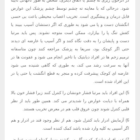
در اثرخون ریزی ته چشم یا اتفاق دیگری، شخص به طور ناگهانی نابینا
شود. درحالی که با معاینه ته چشم توسط چشم پزشک این عوارض
قابل درمان و پیشگیری است. تخریب اعصاب محیطی باعث بی حسی
انگشتان دست و پا می شود به طوری که اگر دستشان آسیب ببیند یا
کفش تنگ پا را بیازارد، ممکن است متوجه نشوند. پس باید مرتبا
دست و پایشان را به دقت نگاه کنند و اگر آسیب یا عارضه ای دیدند
حتی اگر کوچک بود، سریعا به پزشک مراجعه کنند چون متاسفانه
ترمیم زخم ها در افراد دیابتیک با تاخیر انجام می شود و عفونت ها در
آنها به سرعت رشد می کند، به طوری که گاهی شنیده می شود
عارضه ای کوچک پیشرفت کرده و منجر به قطع انگشت یا حتی پا در
این افراد شده است.
5) این افراد باید مرتبا فشار خونشان را کنترل کنند زیرا فشار خون بالا
همراه با دیابت عوارض را شدیدتر می کند. همین طور باید از نظر
قلبی کنترل شوند چون عروق قلب هم در معرض تخریب هستند.
6) آزمایش ادرار باید کنترل شود. هم از نظر وجود قند در ادرار و هم
اگر آسیبی به کلیه وارد شده باشد کمک کننده است.
7) عمر افراد دیابتیک که سیگار می کشند بسیار کوتاه است و عوارض