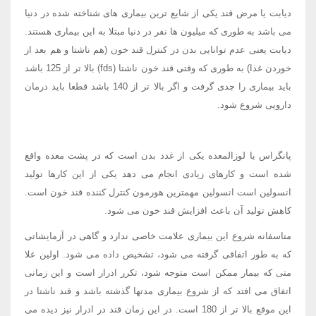
دیابت یا مرض قند یکی از شایع ترین بیماری های شناخته شده در دنیا
می باشد به طوری که میلیون ها نفر در دنیا مبتلا به این بیماری هستند.
دیابت یعنی عدم توانایی بدن در کنترل قند خون (هم ناشتا و هم بعد از
خوردن غذا) به طوری که وقتی قند خون ناشتا (fds) بالا تر از 125 باشد
باید بیماری را جدی گرفت و اگر بالا تر از 140 باشد قطعا باید درمان
دارویی شروع شود.
پانگراس یا لوزالمعده یکی از غدد بدن است که در پشت معده واقع
شده است و کارهای زیادی انجام می دهد یکی از این کارها تولید
انسولین است انسولین مهمترین هورمون کنترل کننده قند خون است.
کاهش تولید آن باعث افزایش قند خون می شود.
متاسفانه شروع این بیماری علامت خاصی ندارد و گاهی در آزمایشاتی
که به طور اتفاقی گرفته می شود، تشخیص داده می شود. اولین علا
متی که بیمار ممکن است متوجه شود، تکرر ادرار است و این زمانی
اتفاق می افتد که از شروع بیماری مدتها گذشته باشد و قند ناشتا در
این موقع بالا تر از 180 است. در این زمان قند در ادرار نیز دیده می