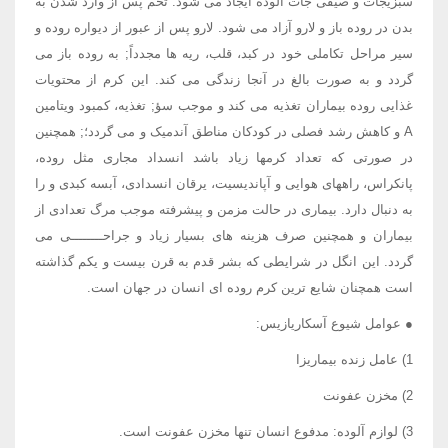
سبزیجات و صیفی جات آلوده ایجاد می شود. تخم پس از وارد شدن به
بدن در روده باز و لارو آزاد می شود. لارو پس از عبور از دیواره روده و
سیر مراحل تکاملی خود در کبد، قلب، ریه ها مجدداً; به روده باز می
گردد و به صورت بالغ در آنجا زندگی می کند. این کرم از محتویات
غذایی روده بیماران تغذیه می کند و موجب سؤ; تغذیه، کمبود ویتامین
A و کاهش رشد فصلی در کودکان مناطق آندمیک و می گردد؛; همچنین
در صورتی که تعداد کرمها زیاد باشد انسداد مجاری مثل روده،
پانکراس، راههای هوایی و آپاندیسیت، یرقان انسدادی، آبسه کبدی و را
به دنبال دارد. بیماری در حالت مزمن و پیشرفته موجب مرگ تعدادی از
بیماران و همچنین صرف هزینه های بسیار زیاد و جراحــــــــی می
گردد. این انگل در شرایطی که بشر قدم به قرن بیست و یکم گذاشته
است همچنان شایع ترین کرم روده ای انسان در جهان است.
● عوامل شیوع آسکاریازیس:
1) عامل زنده بیماریزا
2) مخزن عفونت
3) لوازم آلوده: مدفوع انسان تنها مخزن عفونت است.