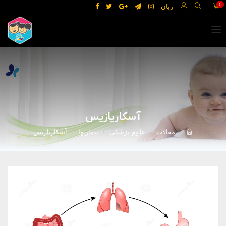
0
زبان
آسکاریازیس
مقالات
علوم پزشکی
بیماریها
آسکاریازیس