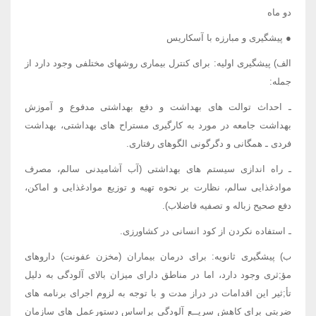
دو ماه
● پیشگیری و مبارزه با آسکاریس
الف) پیشگیری اولیه: برای کنترل بیماری روشهای مختلفی وجود دارد از
جمله:
ـ احداث توالت های بهداشت و دفع بهداشتی مدفوع و آموزش
بهداشت جامعه در مورد به کارگیری مستراح های بهداشتی، بهداشت
فردی ـ همگانی و دگرگونی الگوهای رفتاری.
ـ راه اندازی سیستم های بهداشتی (آب آشامیدنی سالم، مصرف
موادغذایی سالم، نظارت بر نحوه تهیه و توزیع موادغذایی و اماکن،
دفع صحیح زباله و تصفیه فاضلاب).
ـ استفاده نکردن از کود انسانی در کشاورزی.
ب) پیشگیری ثانویه: برای درمان بیماران (مخزن عفونت) داروهای
مؤ;ثری وجود دارد، اما در مناطق دارای میزان بالای آلودگی به دلیل
تأ;ثیر این اقدامات در دراز مدت و با توجه به لزوم اجرای برنامه های
ضربتی برای کاهش سریــع آلودگی براساس دستورعمل های سازمان