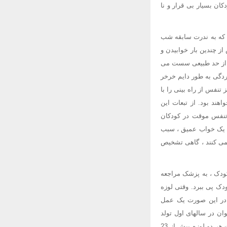
ان بسیار بی قرار و نا
 که به ندرت سابقه شب
ز چندین بار خوابیدن و
یش از حد طبیعی سست می
ردگی به طور دایم خرخر
تنفس از راه بینی را با
هند بود. از تبعات این
 تنفس موقت در کودکان
بود یک خواب عمیق ، سبب
نمی کنند ، گاهی تشخیص
 کودک ، به پزشک مراجعه
دک پی ببرد. وقتی لوزه
. در این صورت یک عمل
ن در سالهای اول تولد
کودک اقدام به جراحی لوزه ها نمود. پزشک جراح ، لوزه سوم را از حلق خارج می کند و پس از آن وضعیت هر دو لوزه بیش از 23