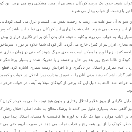
اب شود. حدود یک درصد کودکان دبستانی از چنین مشکلی رنج می برند. این کودک
 نیز با زحمت از خواب بیدار می شوند.
این سو به آن سو غلت می زنند، به زحمت نفس می کشند و عرق می کنند. کودکانی
دچار این وضعیت می شوند. علت شب ادراری این کودکان می تواند این باشد که پس ا
سیار زیاد به خواب می روند و کلیه ماهیچه های بدن آنان بر اثر تکاپوی فراوان ب
 مجاری ادرار نیز از کنترل خارج می گردد. اگر کودک شما علاوه بر دوران سرماخو
جعه کنید ، زیرا لوزه ها ممکن است به حدی بزرگ شوند که حتی در زمان بیداری نیز 
 کودکان غالبا صبح روز بعد بی حال و خسته و یا تحریک شده و بسیار پرخاشگر خوا
د ، عدم تمرکز و اشکال در یادگیری و یا افزایش زمینه بیماری اشاره کرد. قطع
ثیر گذار باشد که رشد بدنی آنان را به تعویق بیندازد، زیرا اختلال در خواب و کم
خواهد شد. البته به دلیل این که برخی از کودکان مبتلا به آپنه ، در خواب خرخر 
د.
ه دلیل نگرانی از بروز علایم اختلال رفتاری و بدون هیچ توجه خاصی به خرخر کردن
نیز گاهی مدت بسیاری طول می کشد تا پزشک معالج به علت اصلی اختلال رفتار کو
ر اغلب موارد ، تنها یک نگاه به لوزه ها کافیست تا منشای اشکال پیدا شود
 خطر، کودک را از این همه رنج و عذاب نجات می دهد. در صورت لزوم حتی می توا