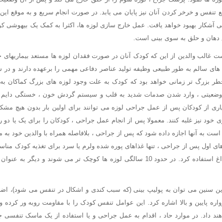
طع تنفس و خرخر کردن آنان نیز پایان می یابد. در صورت انجام سریع و به موقع ای
ی آشکار بهبود خواهد یافت. عمل خارج سازی لوزه ها، اکثرا به کمک یک بیهوشی ک
دهان و حلق به سوی بینی است.
شت غالب والدین از این که کودک آنان در صورت فقدان لوزه ها مستعد بیماریهای 
 های سالم به طور طبیعی وظیفه تولید عناصر دفاعی مهمی را برعهده دارند و در
خطر بزرگ تر زمانی خواهد بود که کودک به علت وجود لوزه های بزرگ کماکان به
 وضعیتی ، وارد شدن صدمات شدید به قلب و سیستم گردش خون ، خستگی دایم و
سیاری از کودکان پس از عمل جراحی لوزه می توانند برای اولین بار بدون هیچ مش
ی خود نیز غلبه کنند. معمولا پس از انجام عمل جراحی ، کودکان را برای یک یا دو 
ست به آنها اجازه داده شود که پس از جراحی ، بلافاصله همراه با والدین خود به 
های اول پس از جراحی ، تنها غذاهای پوره شده ولرم یا سرد برای تغذیه کودک منا
نباید از غذاهای گرم یا داغ استفاده کرد. در حدود 10 سالگی لوزه ها کوچک تر می شوند 
این سنین می توان به پولیپ بینی (که سبب کندی و اشکال در تنفس می شود)، اضا
واره پایین و بالا اشاره کرد. این عوامل تنفس کودک را با مقاومت روبه ور کرده 
اهند داد. در موارد حاد ، اقدام به عمل جراحی و یا استفاده از یک ماسک تنفسی 