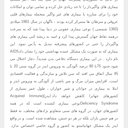
بیماری های واگیردار را تا حد زیادی حل کرده و تمامی توان و امکانات
خود را برای مبارزه با بیماری های غیر واگیر منجمله بیمارهای قلبی
عروقی و سرطان ها متمرکز کرده بودند ، ناگهان در سال 1981 میلادی
(1360 شمسی ) نوعی بیماری عفونی در دنیا پیدا شد که به سرعت
درهمه نقاط جهان گسترش پیدا کرد و امید به ریشه کنی بیماری های
واگیردار را حتی در کشورهای پیشرفته تبدیل به یأ;س نمود. این
بیماری که به صورت یک مشکل عمده بهداشتی خود را نشان دادAIDS
نام دارد . در این بیماری دستگاه دفاعی بدن شدیداً; دچار اختلال می
شود.حدود 75تا 90 درصد آلودگی به ویروس ایدز در گروه سنی 20 تا
45 سال اتفاق می افتد که سن تلاش و سازندگی و فعالیت اقتصادی
است، افزایش میزان مرگ و میر ناشی از آلودگی به ویروس ایدز و
ابتلا به بیماری در جوانان و شیر خواران ، طول عمر بسیاری از
کشورهای جهانرا کاهش خواهد داد.ایدز)(Acquired Immune
Deficiency Syndromeنوعی بیماری کشنده است که در همه
کشورهای جهان، در گروه های سنی متفاوتو نژادهای مختلف، نه فقط
در هم جنس بازان بلکه در هر دو جنس، مشاهده شده است. و در واقع
ایدز یک مشکل جهانیاستو به کشور و گروه خاصی اختصاص ندارد.