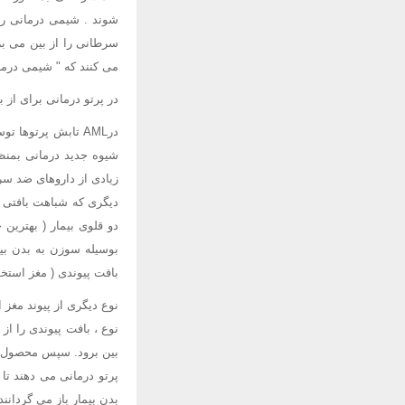
شوند . شیمی درمانی را 
می کنند که " شیمی درمانی اینتراتکال " al
در پرتو درمانی برای از بین بردن سلو
درAML تابش پرتوها
شیوه جدید درمانی بمنظو
زیادی از داروهای ضد سرط
دیگری که شباهت بافتی زی
دو قلوی بیمار ( بهترین
بوسیله سوزن به بدن بیم
بافت پیوندی ( مغز استخوا
نوع دیگری از پیوند مغز 
نوع ، بافت پیوندی را ا
بین برود. سپس محصول بد
پرتو درمانی می دهند تا
بدن بیمار باز می گردانن