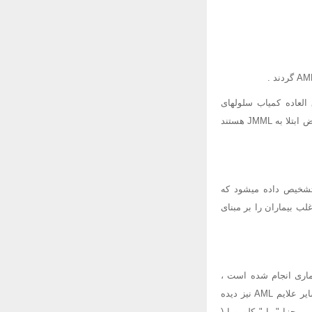
Juvenile myelo) یک نوع سرطان فوق العاده کمیاب سلولهای
خونساز بشمار می رود . کودکان مبتلا به نوروفیبروماتوز تیپ I ( Neurofibromatosis 1 = NF1 بیشتر در معرض ابتلا به JMML هستند
یشه بیماری زمانی تشخیص داده میشود که
ب بیماران را بر مبنای
 بیماری انجام شده است ،
دریافت نکرده اند ، تعداد بسیار زیادی گلبولهای سفید در خون و مغز استخوان وجود دارند و ممکن است سایر علایم AML نیز دیده
ولوسیتی مجزا " یا " کلوروما (