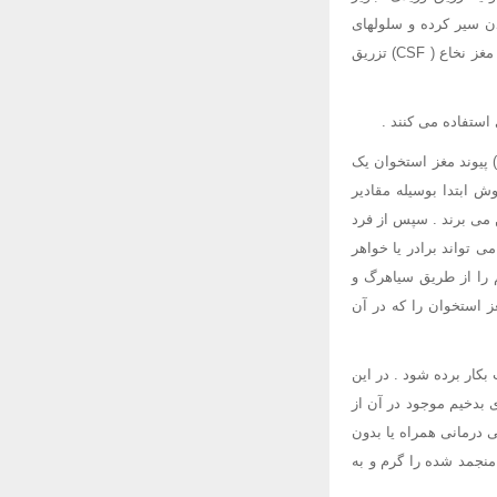
دن سیر کرده و سلولهای
سرطانی را از بین می برد ، گاهی اوقات داروی ضد سرطان را بوسیله سوزن مستقیما به مایع در برگیرنده مغز نخاع ( CSF) تزریق
) پیوند مغز استخوان یک
ش ابتدا بوسیله مقادیر
ن می برند . سپس از فرد
ی تواند برادر یا خواهر
م را از طریق سیاهرگ و
ز استخوان را که در آن
بکار برده شود . در این
 بدخیم موجود در آن از
 درمانی همراه یا بدون
منجمد شده را گرم و به