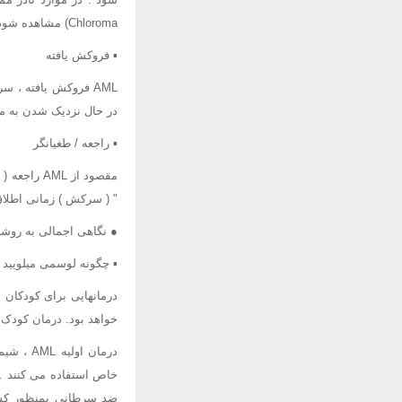
Chloroma) مشاهده شود .
▪ فروکش یافته
AML فروکش یافته ، 
در حال نزدیک شدن به م
▪ راجعه / طغیانگر
" ( سرکش ) زمانی اطلا
● نگاهی اجمالی به روشه
▪ چگونه لوسمی میلویید حاد اطفال ( L
خواهد بود. درمان کودک
درمان ا
خاص استفاده می کنند . 
ضد سرطانی بمنظور کشتن