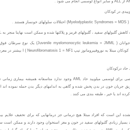
ییدی در کودکان
هستند .
اهش گلبولهای سفید ، گلبولهای قرمز و پلاکتها شده و ممکن است نهایتا منجر به AML گردند .
لوسمی میلومونوسیتی جوانان ( monocytic leukemia = JMML
حاد درکودکان
سیستم مرحله بندی خاصی برای لوسمی میلویید حاد AML وجود ندارد متاسفانه هم
 جریان خون در بدن پخش شده و گاهی به اندامهای دیگر بدن حمله نموده اند اغل
کرده اند یا خیر ، طبقه بندی می کنند .
AML درمان نشده این است که افراد مبتلا هیچ درمانی جز درمانهایی که برای تخفیف علایم
شود . در موارد نادر ممکن است AML بصورت توده سرطانی تو پر تحت عنوان " سارکومای گران