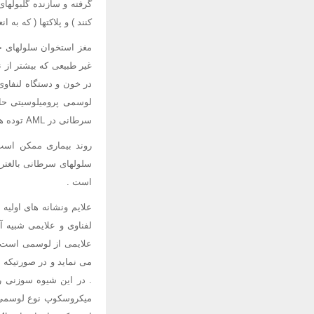
گرفته و سازنده گلبولهای
کنند ) و پلاکتها ( که به
مغز استخوان سلولهای خو
غیر طبیعی که بیشتر از ن
در خون و دستگاه لنفاوی
سرطانی در AML توده های توپری را بنام " سارکومای گرانولوسیتی مجزا " یا کلوروما " ( Chloroma) بوجود می آورد.
روند بیماری ممکن است ح
است .
لفناوی و علایمی شبیه 
علایمی از لوسمی است ،
می نماید و در صورتیکه 
. در این شیوه سوزنی را
میکروسکوپ نوع لوسمی ت