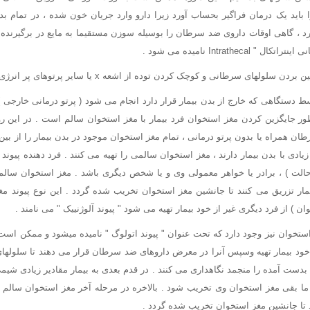
باید یک درمان فراگیر بحساب آورد زیرا دارو وارد جریان خون شده ، در تمام ب
Intrathec نامیده می شود .
لهای سرطانی و کوچک کردن توده از اشعه x یا سایر پرتوهای پر انرژی استفاده می کنند .
 توسط دستگاهی که خارج از بدن بیمار قرار دارد انجام می شود ( پرتو درمانی خارجی 
ر جایگزین کردن مغز استخوان فرد بیمار با مغز استخوان سالم است . در این رو
ان همراه یا بدون پرتو درمانی ، تمام مغز استخوان موجود در بدن بیمار را از بی
ادی با بدن بیمار دارند ، مغز استخوان سالمی را تهیه می کنند . فرد دهنده پیوند م
 حالت ) ، برادر یا خواهر معمولی وی و یا شخص دیگری باشد . مغز استخوان سال
ار تزریق می کنند تا جانشین مغز استخوان تخریب شده گردد . این نوع پیوند مغ
ن ) از فرد دیگری غیر از خود بیمار تهیه می شود " پیوند آلوژنییک " می نامند .
استخوان نیز وجود دارد که تحت عنوان " پیوند اتولوگ " نامیده میشود و ممکن است 
ز خود بیمار تهیه وسپس آنرا در معرض داروهای ضد سرطان قرار می دهند تا سلولهای
ست آمده را منجمد نگاهداری می کنند . در قدم بعدی به بیمار مقادیر زیادی شیمی
 ما بقی مغز استخوان وی تخریب شود . بالاخره در مرحله آخر مغز استخوان سالم 
د تا جانشین مغز استخوان تخریب شده گردد .