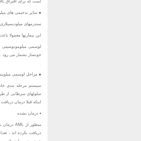
است که برای افتراق AML از ALL و سایر انواع لوسمی انجام می شود .
● سایر بدخیمی های میلو
سندرمهای میلودیسپلازی ( Myelodyplastic Syndromes = MDS) اختلالات سلولهای خونساز 
این بیماریها معمولا باعث ک
.
● مراحل لوسمی میلویید 
سلولهای سرطانی از طریق
اینکه قبلا درمان دریافت 
▪ درمان نشده
منظور از 