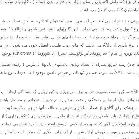
 قرمز ( که حامل اکسیژن و سایر مواد به بافتهای بدن هستند ) ، گلبولهای سفید (
 انعقاد خون کمک می کنند ) می باشد .
نی جدید تولید می کند ، در لوسمی ، مغز استخوان اقدام به ساختن تعداد بسیار 
وع گلبول سفید هستند ، می نماید . این گلبولهای سفید غیر طبیعی و نابالغ ، " بلا
 به گردش پرداخته و ممکن است به اندامهای حیانی نظیر مغز ، بیضه ها ، تخمدانها 
لوسمی پرومیلوسیتی حاد نوع نادری از AML می باشد که مانع روند طبیعی انعقاد خون می ش
اد( رشد سریع همراه با تعداد زیادی بلاستهای نابالغ) یا مزمن ( رشد آهسته 
سلولهای سرطانی بالغتر ) باشد . AML می تواند هم در کودکان و هم در بالغین بوجود آید . درمان
علایم ونشانه های اولیه AML ممکن است بصورت تب و لرز ، خونریزی یا کبودیهایی که بسادگی ای
آنفلوانزا مثل احساس خستگی و ضعف مداوم ، دردهای استخوانی و مفاصل باشد 
 پزشک برای آگاهی از تعداد سلولهای خونی و مطالعه آنها در زیر میکروسکوپ 
نتایج آزمایش غیر طبیعی بود ممکن است از طفل ، نمونه برداری ( تکه برداری ) از 
 وارد استخوان لگن کرده و مقدار کمی از مغز استخوان را برداشت می نمایند تا
شخیص و بهترین درمان ارایه شود . از اقدامات دیگری که ممکن است انجام شود 