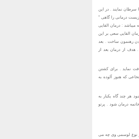
سرطان نمایند . در این
زیست درمانی را گاهی "
زیستی " و یا " ایمنی درمانی |" می نامند . درمان AML بطور معمول دارای 2 مرحله میباشد : درمان القایی
مان القایی سعی بر این
دن رهنمون ساخت . بعد
 هدف از درمان بعد از
ت درمان حفاظتی دستگاه اعصاب مرکزی ( CNS) را نیز دریافت نماید . برای کشتن
خاعی که هنوز آلوده به
 هر چند گاه یکبار به
اتمه درمان شود . پرتو
 نیز نوع لوسمی وی چه می