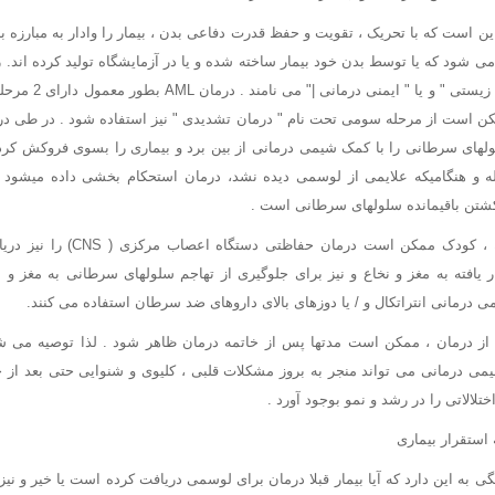
 است که با تحریک ، تقویت و حفظ قدرت دفاعی بدن ، بیمار را وادار به مبارزه با 
ی شود که یا توسط بدن خود بیمار ساخته شده و یا در آزمایشگاه تولید کرده اند. 
درمان اصلاح کننده پاسخ 
ن است از مرحله سومی تحت نام " درمان تشدیدی " نیز استفاده شود . در طی در
لهای سرطانی را با کمک شیمی درمانی از بین برد و بیماری را بسوی فروکش کر
ه و هنگامیکه علایمی از لوسمی دیده نشد، درمان استحکام بخشی داده میشود .
شتن باقیمانده سلولهای سرطانی است .
بعنوان درمان پیشگیرانه ، کودک ممکن اس
یافته به مغز و نخاع و نیز برای جلوگیری از تهاجم سلولهای سرطانی به مغز و ن
 درمانی انتراتکال و / یا دوزهای بالای داروهای ضد سرطان استفاده می کنند.
ز درمان ، ممکن است مدتها پس از خاتمه درمان ظاهر شود . لذا توصیه می شود
ی درمانی می تواند منجر به بروز مشکلات قلبی ، کلیوی و شنوایی حتی بعد از خ
الاتی را در رشد و نمو بوجود آورد .
استقرار بیماری
کان بستگی به این دارد که آیا بیمار قبلا درمان برای لوسمی دریافت کرده است یا خیر و