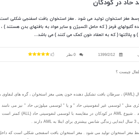
 حاد در کودکان
وسط مغز استخوان تولید می شود . مغز استخوان بافت اسفنجی شکلی است 
ده گلبولهای قرمز ( که حامل اکسیژن و سایر مواد به بافتهای بدن هستند ) ، 
 و پلاکتها ( که به انعقاد خون کمک می کنند ) می باشد...
1399/2/12
0 نظر
طفال چیست ؟
وی می باشد .
دیگری مثل " لوسمی غیر لنفوسیتی حاد " و یا " لوسمی میلوژنی حاد " نیز می نامند
چندین زیر گونه می باشد . شیوع AML در کودک
ط مغز استخوان تولید می شود . مغز استخوان بافت اسفنجی شکلی است که داخل 