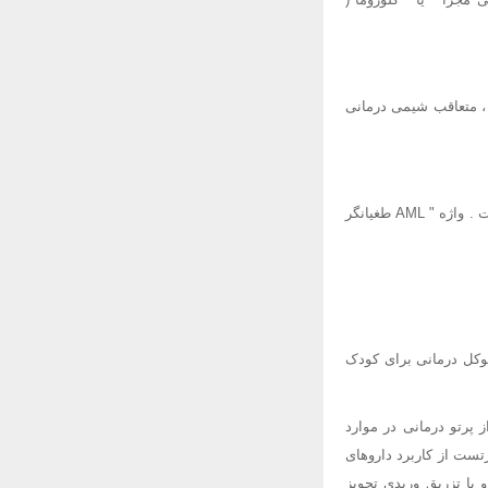
 ، متعاقب شیمی درمانی
مقصود از AML راجعه ( عود یافته ) سرطانی است که بعد از مدتی فروکش ( خاموشی ) مجددا بازگشته است . واژه " AML طغیانگر
هترین پروتوکل درمانی برای کودک
 از پرتو درمانی در موارد
تست از کاربرد داروهای
یا تزریق وریدی تجویز