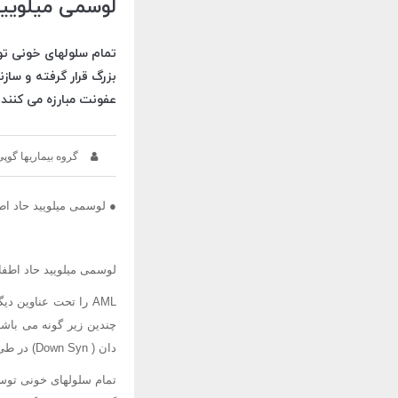
لوسمی میلویید
تمام سلولهای خونی ت
بزرگ قرار گرفته و سازن
عفونت مبارزه می کنند )
گروه بیماریها گوپی
● لوسمی میلویید حاد ا
لوسمی میلویید حاد اطفال (AML) ، سرطان بافت تشکیل دهنده خون یعنی مغز استخوان ، گره های لنفا
AML را تحت عناوین 
دان ( Down Syn) در طی 3 سال ابتدایی زندگی شانس بیشتری برای ابتلا به AML دارند .
تمام سلولهای خونی توس