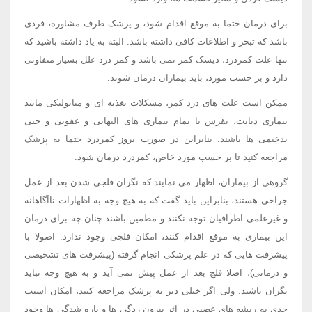
برای درمان حتما به موقع اقدام شود، و پزشک طرف مشاوره، فردی
باشد که تبحر و اطلاعات کافی داشته باشد. البته به یاد داشته باشید که
تنها علت کمردرد، دیسک کمر نمی باشد و کمر درد علل بسیار متفاوتی
دارد و بر حسب مورد، باید بیماران درمان شوند.
ممکن است علت های درد کمر، مشکلات تغذیه ای و متابولیکی مانند
بیماری دیابت، نقرس یا تمام بیماری های التهابی و عفونی و حتی
بدخیمی ها باشند. بنابراین در صورت بروز کمردرد حتما به پزشک
مراجعه کنید تا بر حسب مورد خاص، کمردرد درمان شود.
گروهی از بیماران، اظهار می نمایند که نگران فلجی شدن بعد از عمل
جراحی هستند، بنابراین باید گفت که به هیچ وجه به اظهارات ناآگاهانه
و غیرعلمی اطرافیان توجه نکنند و مطمین باشند چنان چه برای درمان
این بیماری به موقع اقدام کنند، امکان فلجی وجود ندارد. اصولا با
پیشرفت هایی که در علم پزشکی انجام گرفته (پیشرفت های تشخیصی
و درمانی)، اصلا فلج بعد از عمل پیش نمی آید و به هیچ وجه نباید
نگران باشند. ولی اگر خیلی دیر به پزشک مراجعه کنند، امکان آسیب
جدی به ریشه های عصبی در اثر بیرون زدگی ها و پاره شدگی ها وجود