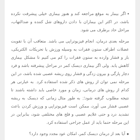
▪ اگر بیمار به موقع مراجعه کند و هنوز بیماری خیلی پیشرفت نکرده
باشد، در اکثر این بیماران با دادن داروهای شل کننده و ضدالتهاب،
مراحل حاد برطرف می شود.
مرحله بعدی درمان، انجام فیزیوتراپی می باشد. متعاقب آن با تقویت
عضلات اطراف ستون فقرات به وسیله ورزش یا تحریکات الکتریکی،
بار و فشار وارده به ستون فقرات را کم می کنیم تا مشکل بیماری
کاهش یابد. ولی اگر بیماری دیسک کمر در مراحل پیشرفته باشد و فرد
دچار پارگی و بیرون زدگی و فشار روی ریشه عصبی شده باشد، در این
مرحله نمی توان از روش های ذکر شده استفاده کرد. به عبارتی هر
کدام از روش های درمانی، زمان و مورد خاصی باید داشته باشند تا
نتیجه مطلوب گرفته شود؛; به طور مثال زمانی که دیسک به ریشه
عصبی فشار می آورد، ممکن است فیزیوتراپی و ورزش کردن باعث
تشدید درد و حتی علایم عصبی و فلج های مختلفی شود، بنابراین در
این مرحله حتما باید از عمل جراحی استفاده کرد.
● آیا بعد از درمان دیسک کمر، امکان عود مجدد وجود دارد؟