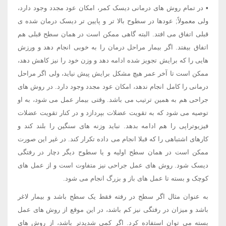
▪ در تمام روش های درمانی دیسک کمر، امکان عود مجدد وجود دارد،
ولی معمولاً; عودها در سطوح بالا تر و پایین تر دیسک درمان شده ی
قبلی اتفاق می افتد. البته گاهی ممکن است در همان سطح قبلی هم
اتفاق بیفتد. اگر بیمار مراحل درمان را به خوبی انجام دهد و ورزش
هایی را که برایش تجویز شده ادامه دهد و وزن خود را نیز کاهش دهد،
ممکن است تا آخر عمر هیچ مشکل برایش پیش نیاید، ولی اگر مراحل
درمانی را کامل انجام ندهد، امکان عود مجدد وجود دارد. در روش های
جراحی هم به همین ترتیب می باشد. وقتی بیمار عمل می شود، به او
توصیه می شود که به تقویت عضلات بپردازد و در کنار تقویت عضلات
فیزیوتراپی را هم ادامه بدهد. نباید وزنه های سنگین را بلند کند و
کارهای اشتباهی را که قبلا انجام می داده تکرار کند. در غیر این صورت
ممکن است در همان سطح اولیه و یا سطوح دیگر دچار در رفتگی
دیسک شود. روش های عمل جراحی نیز متفاوت است و از عمل های
کوچک و بسته تا عمل های باز و بزرگ انجام می شود.
به عنوان مثال اگر سطح در رفته فقط یک سطح باشد و بیمار لاغر
باشد و میزان در رفتگی نیز کم باشد، در این موقع از روش های عمل
بسته می توان استفاده کرد. اگر کمی شدیدتر باشد، از روش های