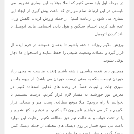
در مرحله اول باید سعی کنیم که اصلا مبتلا به این بیماری نشویم. می
بایستی در این ارتباط تمام مواردی که باعث پیش گیری از ایجاد این
بیماری می شود را رعایت کنیم؛; از جمله ورزش کردن، کاهش وزن،
عدم بلند کردن اجسام سنگین و هول دادن اجسامی مانند اتومبیل یا
بلند کردن اتومبیل.
ورزش ملایم روزانه داشته باشیم تا بدنمان همیشه در فرم ایده ال
قرار گیرد و عضلات وضعیت طبیعی را حفظ نمایند و استخوان ها دچار
پوکی نشوند.
همچنین باید تغذیه مناسبی داشته باشیم (تغذیه مناسب به معنی زیاد
خوردن نیست، بلکه به معنی درست خوردن می باشد). از میوه جات و
سبزی جات و لبنیات حتماً; در وعده های غذایی استفاده کنیم. در
معرض نور خورشید به مقدار لازم قرار گیریم. درست بنشینیم یا
بخوابیم یا راه برویم؛; مثلا موقع مطالعه، پشت میز و صندلی قرار
بگیریم و اگر می خواهیم تلویزیون نگاه کنیم، لم ندهیم یا کج نشویم و
یا در تخت خواب و به حالت نیم خیز مطالعه نکنیم. رعایت این موارد
باعث می شود فشار بر روی دیسک های مختلف از جمله دیسک کمر،
دیسک گردن و سایر قسمت ها، وارد نشود.