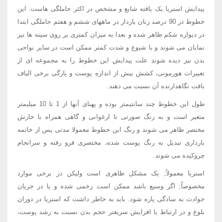
پیدایش استریا یک یافته شایع و مشخص در اکثر حاملگی هاست. این
خطوط در 90 درصد زنان باردار در ماههای ششم و هفتم حاملگی ابتدا
در دیواره شکم ظاهر شده و بعدا به میزان کمتری بر روی سینه ها نیز
نمایان می شوند و با شیوع و شدت کمتر ممکن است در سایر نواحی
بدن نیز دیده شوند علت پیدایش این خطوط را به مجموعه ای از
تغییرات هورمونی، کشش بیش از اندازه پوست و پارگی برخی الیاف
بافت نگاهدارنده آن نسبت می دهند.
طول این خطوط چند سانتیمتر بوده و پهنای آنها از 1 تا 10 میلیمتر
متغیر است و به رنگ صورتی تا ارغوانی و گاهی همراه با خارش
مختصر ظاهر می شوند و رنگ این خطوط معمولا مدتی پس از خاتمه
بارداری تبدیل به رنگ پوست شده، مختصری فرو رفته و سرانجام
چروکیده می شوند.
استریا معمولاً; یک مشکل ظاهری است ولیکن در برخی موارد
مخصوصاً; اگر وسیع باشد ممکن است زخمی شده و یا در جریان
حوادث به سادگی پاره شود. باید به خاطر داشت که استریا در دوران
بلوغ و در ارتباط با افزایش سریعتر حجم بدن نسبت به رشد پوست،