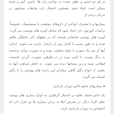
در هر دو جنس و بطور عمده در نواحی ران ها، باسن، کمر و سینه
ممکن است ایجاد شود. همچنین احتمال دارد ضایعات مشابهی در
جریان برخی از
بیماریها و یا مصرف انواعی از داروهای موضعی یا سیستمیک، خصوصاً;
ترکیبات کورتون دار، ایجاد شود که شامل آویزه های پوستی می گردد.
آویزه های پوستی ضایعاتی هستند که در ماههای آخر حاملگی ظاهر
شده و به طور نسبی یا کامل پس از زایمان ناپدید می شوند. اندازه
آنها از سر یک سوزن تا نخود متفاوت بوده و به صورت زواید برجسته
به رنگ پوست یا کمی تیره تر در طرفین صورت، گردن، قسمت
فوقانی سینه و زیر پستانها دیده می شوند. به خاطر شباهت آنها به
بعضی از انواع زگیل گاهی بیماران این زایده های پوستی را با زگیل
اشتباه می گیرند.
● بیماریهای شایع خاص دوران بارداری
یک خانم حامله علاوه بر احتمال گرفتاری به انواع بیماری های پوست
نظیر افراد دیگر، در معرض ابتلا به برخی بیماری ها نیز قرار دارد که
اختصاص به دوران بارداری دارند.