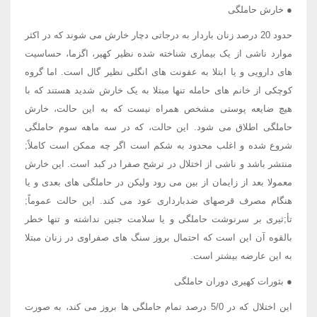
● خارش حاملگی
حدود 20 درصد زنان باردار به درجاتی دچار خارش می شوند که در اکثر
موارد ناشی از یک بیماری شناخته شده نظیر کهیر، اگزما، حساسیت
های دارویی و یا ابتلا به عفونت های انگلی نظیر گال است. اما گروه
کوچکی از خانم های حامله تنها مبتلا به یک خارش شدید هستند که با
هیچ ضایعه پوستی مشخص همراه نیست که به این حالت، خارش
حاملگی اطلاق می شود. این حالت، که در سه ماهه سوم حاملگی
شروع شده و اغلب محدود به شکم است اگر چه ممکن است کاملاً;
منتشر باشد و ناشی از اختلال در ترشح صفرا در کبد است. این خارش
معمولا بعد از زایمان از بین می رود ولیکن در حاملگی های بعدی و یا
هنگام مصرف قرصهای ضدبارداری عود می کند. این حالت عموماً;
تأ;ثیری بر سرنوشت حاملگی و یا سلامت جنین نداشته و تنها خطر
بالقوه آن این است که احتمال بروز سنگ های صفراوی در زنان مبتلا
به این عارضه بیشتر است.
● بثورات کهیری دوران حاملگی
این اختلال که در 5/0 درصد تمام حاملگی ها بروز می کند، به صورت