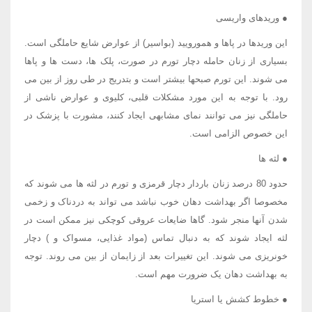
● وریدهای واریسی
این وریدها در پاها و همورویید (بواسیر) از عوارض شایع حاملگی است.
بسیاری از زنان حامله دچار تورم در صورت، پلک ها، دست ها و پاها
می شوند. این تورم صبحها بیشتر است و بتدریج در طی روز از بین می
رود. با توجه به این مورد مشکلات قلبی، کلیوی و عوارض ناشی از
حاملگی نیز می توانند نمای مشابهی ایجاد کنند، مشورت با پزشک در
این خصوص الزامی است.
● لثه ها
حدود 80 درصد زنان باردار دچار قرمزی و تورم در لثه ها می شوند که
مخصوصا اگر بهداشت دهان خوب نباشد می تواند به دردناک و زخمی
شدن آنها منجر شود. گاها ضایعات عروقی کوچکی نیز ممکن است در
لثه ایجاد شوند که به دنبال تماس (مواد غذایی، مسواک و ) دچار
خونریزی می شوند. این تغییرات بعد از زایمان از بین می روند. توجه
به بهداشت دهان یک ضرورت مهم است.
● خطوط کشش یا استریا