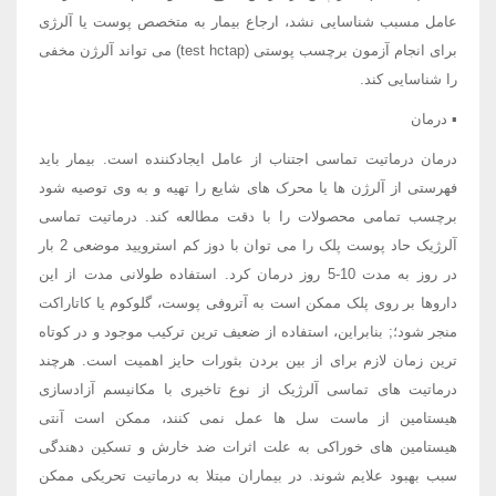
عامل مسبب شناسایی نشد، ارجاع بیمار به متخصص پوست یا آلرژی
برای انجام آزمون برچسب پوستی (test hctap) می تواند آلرژن مخفی
را شناسایی کند.
▪ درمان
درمان درماتیت تماسی اجتناب از عامل ایجادکننده است. بیمار باید
فهرستی از آلرژن ها یا محرک های شایع را تهیه و به وی توصیه شود
برچسب تمامی محصولات را با دقت مطالعه کند. درماتیت تماسی
آلرژیک حاد پوست پلک را می توان با دوز کم استرویید موضعی 2 بار
در روز به مدت 10-5 روز درمان کرد. استفاده طولانی مدت از این
داروها بر روی پلک ممکن است به آتروفی پوست، گلوکوم یا کاتاراکت
منجر شود؛; بنابراین، استفاده از ضعیف ترین ترکیب موجود و در کوتاه
ترین زمان لازم برای از بین بردن بثورات حایز اهمیت است. هرچند
درماتیت های تماسی آلرژیک از نوع تاخیری با مکانیسم آزادسازی
هیستامین از ماست سل ها عمل نمی کنند، ممکن است آنتی
هیستامین های خوراکی به علت اثرات ضد خارش و تسکین دهندگی
سبب بهبود علایم شوند. در بیماران مبتلا به درماتیت تحریکی ممکن