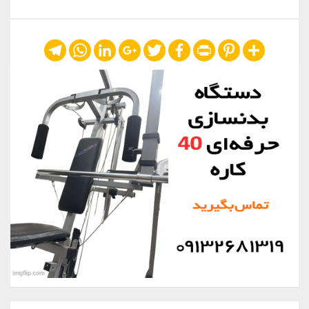
Telegram
WhatsApp
LinkedIn
Google+
Twitter
Facebook
Print
Pinterest
Share