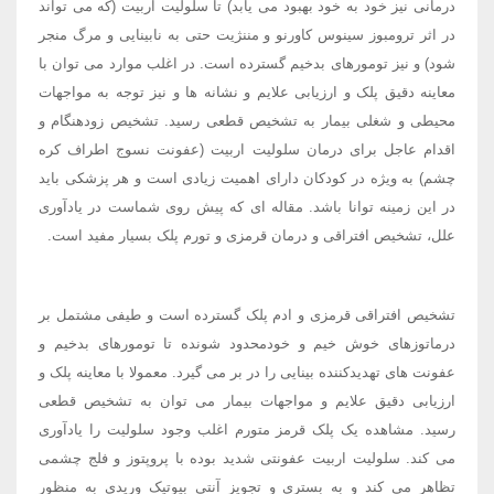
درمانی نیز خود به خود بهبود می یابد) تا سلولیت اربیت (که می تواند
در اثر ترومبوز سینوس کاورنو و مننژیت حتی به نابینایی و مرگ منجر
شود) و نیز تومورهای بدخیم گسترده است. در اغلب موارد می توان با
معاینه دقیق پلک و ارزیابی علایم و نشانه ها و نیز توجه به مواجهات
محیطی و شغلی بیمار به تشخیص قطعی رسید. تشخیص زودهنگام و
اقدام عاجل برای درمان سلولیت اربیت (عفونت نسوج اطراف کره
چشم) به ویژه در کودکان دارای اهمیت زیادی است و هر پزشکی باید
در این زمینه توانا باشد. مقاله ای که پیش روی شماست در یادآوری
علل، تشخیص افتراقی و درمان قرمزی و تورم پلک بسیار مفید است.
تشخیص افتراقی قرمزی و ادم پلک گسترده است و طیفی مشتمل بر
درماتوزهای خوش خیم و خودمحدود شونده تا تومورهای بدخیم و
عفونت های تهدیدکننده بینایی را در بر می گیرد. معمولا با معاینه پلک و
ارزیابی دقیق علایم و مواجهات بیمار می توان به تشخیص قطعی
رسید. مشاهده یک پلک قرمز متورم اغلب وجود سلولیت را یادآوری
می کند. سلولیت اربیت عفونتی شدید بوده با پروپتوز و فلج چشمی
تظاهر می کند و به بستری و تجویز آنتی بیوتیک وریدی به منظور