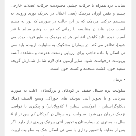
بینایی، درد همراه با حرکات چشم، محدودیت حرکات عضلات خارجی
چشم و نقص آوران مردمک (یعنی اختلال در تحریک نوری ورودی به
سیستم حرکتی مردمک که در این حالت در صورتی که نور به چشم
آسیب دیده بتابد در مقایسه با زمانی که نور به چشم سالم یا غیر
آسیب دیده بتابد کاهش انقباض هر دو مردمک به طور قرینه دیده می
شود)، تظاهر می کند. در بیماران مشکوک به سلولیت اربیت، باید سی
تی اسکن با ماده حاجب برای ارزیابی وسعت عفونت و مشاهده آبسه
پریوست درخواست شود. سایر آزمون های لازم شامل شمارش گویچه
سفید خون، کشت ملتحمه و کشت خون است.
▪ درمان
سلولیت پره سپتال خفیف در کودکان و بزرگسالان اغلب به صورت
سرپایی و با تجویز آنتی بیوتیک های خوراکی وسیع الطیف (مثلا،
دیکلوگزاسیلین ، آموکسی سیلین / کلاوولانات) و پیگیری با فواصل
نزدیک درمان می شود. سلولیت پره سپتال در کودکان کم سن تر از 4
سال به بستری در بیمارستان و تجویز آنتی بیوتیک وریدی نیاز دارد. اگر
پس از معاینه یا تصویربرداری با سی تی اسکن شک به سلولیت اربیت