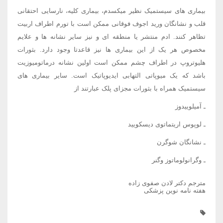
بیماری های سیستمیک نظیر میکسدم، بیماری کلیه، نارسایی احتقانی
قلب و نشانگان ورید اجوف فوقانی ممکن است با تورم اطراف اربیت
تظاهر کنند. ادم منتشر یا منطقه ای و نیز سایر نشانه ها و علایم
مخصوص هر یک از این بیماری ها نیز قاعدتا وجود دارد. بثورات
هلیوتروپ در اطراف چشم ممکن است اولین نشانه درماتومیوزیت
باشد که یک میوپاتی التهابی ایدیوپاتیک است. سایر بیماری های
سیستمیک همراه با بثورات مجزای پلک عبارتند از
ـ آمیلوییدوز
ـ لوپوس اریتماتوی دیسکویید
ـ نشانگان شوگرن
ـ وگرانولوماتوز وگنر
مترجم دکتر لادن صفوی زاده
هفته نامه نوین پزشکی