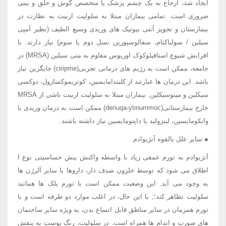
ایجاد شد، ارجاع به یک چشم پزشک یا متخصص گوش و حلق و بینی
ضروری است. تمامی بیماران مبتلا به سلولیت اربیت به نظارت در
بیمارستان و تجویز آنتی بیوتیک های وریدی وسیع الطیف (نظیر آمپی
سیلین / سولباکتام، سفالوسپورین نسل دوم یا سوم) نیاز دارند. با
افزایش شیوع استافیلوکوک اوریوس مقاوم به متی سیلین (MRSA) در
جامعه، ممکن است به رژیم های درمانی تجربی(ciripme) جایگزین نیاز
باشد. این درمان ها عبارتند از کلیندامایسین، کوتریموکسازول، دوکسی
سیکلین و مینوسیکلین. بیماران مبتلا به سلولیت اربیت ناشی از MRSA
خارج بیمارستانی(deriuqa-ytinummoc) ممکن است به درمان وریدی با
وانکومایسین، لینزولید یا داپتومایسین نیاز داشته باشند.
● سایر علل بالقوه آنژیوادم
آنژیوادم به تورم عمقی زیاد با واسطه واکنش بیش حساسیتی نوع I
اطلاق می شود که توسط حلزون صدف دار، داروها یا سایر آلرژن ها
به وجود می آید. این وضعیت ممکن است با تورم پلک ها همانند
سلولیت تظاهر کند؛; با این حال، در اغلب موارد دو طرفه است و با
تورم همزمان در سایر مناطق قابل اتساع بدن، به ویژه سایر ساختمان
های صورت و اندام ها همراه است. در سلولیت، رنگ پوست به بنفش