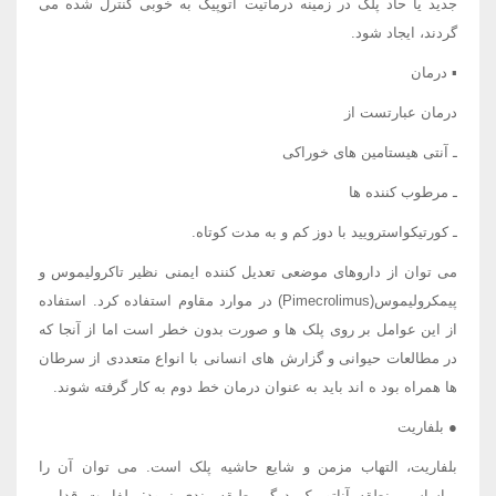
جدید یا حاد پلک در زمینه درماتیت آتوپیک به خوبی کنترل شده می
گردند، ایجاد شود.
▪ درمان
درمان عبارتست از
ـ آنتی هیستامین های خوراکی
ـ مرطوب کننده ها
ـ کورتیکواسترویید با دوز کم و به مدت کوتاه.
می توان از داروهای موضعی تعدیل کننده ایمنی نظیر تاکرولیموس و
پیمکرولیموس(Pimecrolimus) در موارد مقاوم استفاده کرد. استفاده
از این عوامل بر روی پلک ها و صورت بدون خطر است اما از آنجا که
در مطالعات حیوانی و گزارش های انسانی با انواع متعددی از سرطان
ها همراه بود ه اند باید به عنوان درمان خط دوم به کار گرفته شوند.
● بلفاریت
بلفاریت، التهاب مزمن و شایع حاشیه پلک است. می توان آن را
براساس منطقه آناتومیک درگیر طبقه بندی نمود: بلفاریت قدامی