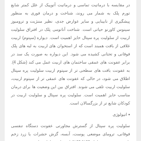
در مقایسه با درماتیت تماسی و درماتیت آتوپیک از علل کمتر شایع
تورم پلک به شمار می روند، شناخت و درمان فوری به منظور
پیشگیری از نابینایی و سایر عوارض جدی، نظیر مننژیت و ترومبوز
سینوس کاورنو حیاتی است. شناخت آناتومی پلک در افتراق سلولیت
اربیت از سلولیت پره سپتال حایز اهمیت است. دیواره (سپتوم) اربیت
غلافی از بافت همبند است که از استخوان های اربیت به لبه های پلک
فوقانی و تحتانی کشیده می شود. این دیواره به صورت یک سد در
برابر عفونت های عمقی ساختمان های اربیت عمل می کند (شکل 4).
به عفونت بافت های سطحی تر از سپتوم اربیت سلولیت پره سپتال
اطلاق می شود، در حالی که عفونت های عمقی تر از سپتوم اربیت،
سلولیت اربیت تلقی می شوند. افتراق بین این وضعیت ها برای درمان
مناسب حایز اهمیت است. سلولیت پره سپتال و سلولیت اربیت در
کودکان شایع تر از بزرگسالان است.
▪ اتیولوژی
سلولیت پره سپتال از گسترش مجاورتی عفونت دستگاه تنفسی
فوقانی، ترومای موضعی پوست، آبسه، گزش حشرات یا زرد زخم