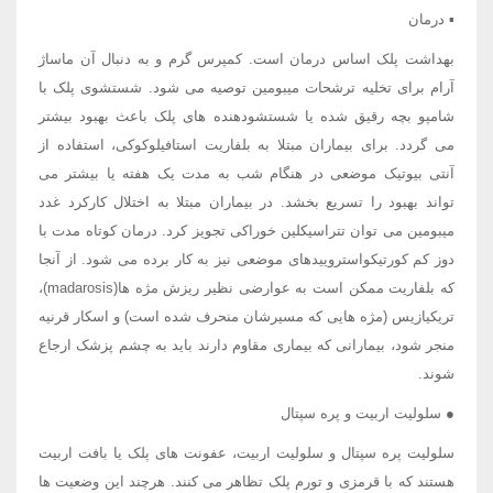
▪ درمان
بهداشت پلک اساس درمان است. کمپرس گرم و به دنبال آن ماساژ
آرام برای تخلیه ترشحات میبومین توصیه می شود. شستشوی پلک با
شامپو بچه رقیق شده یا شستشودهنده های پلک باعث بهبود بیشتر
می گردد. برای بیماران مبتلا به بلفاریت استافیلوکوکی، استفاده از
آنتی بیوتیک موضعی در هنگام شب به مدت یک هفته یا بیشتر می
تواند بهبود را تسریع بخشد. در بیماران مبتلا به اختلال کارکرد غدد
میبومین می توان تتراسیکلین خوراکی تجویز کرد. درمان کوتاه مدت با
دوز کم کورتیکواستروییدهای موضعی نیز به کار برده می شود. از آنجا
که بلفاریت ممکن است به عوارضی نظیر ریزش مژه ها(madarosis)،
تریکیازیس (مژه هایی که مسیرشان منحرف شده است) و اسکار قرنیه
منجر شود، بیمارانی که بیماری مقاوم دارند باید به چشم پزشک ارجاع
شوند.
● سلولیت اربیت و پره سپتال
سلولیت پره سپتال و سلولیت اربیت، عفونت های پلک یا بافت اربیت
هستند که با قرمزی و تورم پلک تظاهر می کنند. هرچند این وضعیت ها