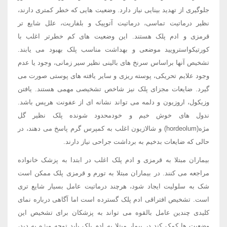
جلوگیری از تهدید بینایی نیاز دارد. وضعیت هایی که خطر کمتری دارند،
نظیر درماتیت تماسی، درماتیت آتوپیک و بلفاریت، علل شایع تر
قرمزی و ادم پلک هستند. این وضعیت های کم خطرتر اغلب با
کورتیکواسترویید موضعی و بهداشت مناسب پلک بهبود می یابند.
تشخیص آنها براساس سرنخ های بالینی نظیر سیر زمانی، وجود یا عدم
وجود علایم تحریکی، پوسته ریزی و سایر یافته های پوستی صورت می
گیرد. ضایعات مجزای پلک نیز شاخص تشخیصی مهمی هستند. یافتن
وزیکول، اروزیون و دلمه می تواند نشانه ای از عفونت هرپس باشد.
ندول های خوش خیم و خودمحدود شونده پلک نظیر گل
مژه(hordeolum) و شالازیون اغلب به کمپرس گرم پاسخ می دهند، در
حالی که ضایعات بدخیم به برداشت جراحی نیاز دارند.
بیماران مبتلا به قرمزی و ادم پلک اغلب در ابتدا به پزشک خانواده
مراجعه می کنند. در بیماران مبتلا به تورم و قرمزی پلک ممکن است
شک به سلولیت ایجاد شود، هرچند درماتیت عامل بسیار شایع تری
است. تشخیص افتراقی ادم پلک گسترده است اما آگاهی درباره نمای
کلیدی چندین عامل بالقوه می تواند به پزشکان برای تشخیص این
وضعیت ها کمک کند در بیمار مبتلا به ادم پلک باید توجه ویژه به دید،