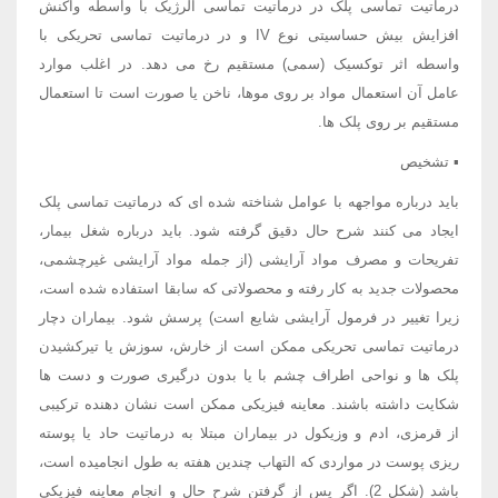
درماتیت تماسی پلک در درماتیت تماسی آلرژیک با واسطه واکنش
افزایش بیش حساسیتی نوع IV و در درماتیت تماسی تحریکی با
واسطه اثر توکسیک (سمی) مستقیم رخ می دهد. در اغلب موارد
عامل آن استعمال مواد بر روی موها، ناخن یا صورت است تا استعمال
مستقیم بر روی پلک ها.
▪ تشخیص
باید درباره مواجهه با عوامل شناخته شده ای که درماتیت تماسی پلک
ایجاد می کنند شرح حال دقیق گرفته شود. باید درباره شغل بیمار،
تفریحات و مصرف مواد آرایشی (از جمله مواد آرایشی غیرچشمی،
محصولات جدید به کار رفته و محصولاتی که سابقا استفاده شده است،
زیرا تغییر در فرمول آرایشی شایع است) پرسش شود. بیماران دچار
درماتیت تماسی تحریکی ممکن است از خارش، سوزش یا تیرکشیدن
پلک ها و نواحی اطراف چشم با یا بدون درگیری صورت و دست ها
شکایت داشته باشند. معاینه فیزیکی ممکن است نشان دهنده ترکیبی
از قرمزی، ادم و وزیکول در بیماران مبتلا به درماتیت حاد یا پوسته
ریزی پوست در مواردی که التهاب چندین هفته به طول انجامیده است،
باشد (شکل 2). اگر پس از گرفتن شرح حال و انجام معاینه فیزیکی