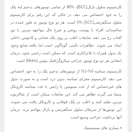
کارسینوم سلول بازال(BCC)، 90% از تمامی تومورهای بدخیم لبه پلک
را به خود اختصاص می دهد، در حالی که این رقم برای کارسینوم
سلول سنگفرشی(SCC) 5% است. هر دو نوع تومور به طور عمده در
سالمندان، افراد با پوست روشن و شرح حال مواجهه مزمن با نور
آفتاب رخ می دهد، ضایعات اغلب بر روی پلک تحتانی و کانتوس داخلی
ایجاد می شوند. تظاهرات بالینی گوناگون است اما یافته شایع وجود
یک ندول همراه با تلانژکتازی است که ممکن است زخمی شود. درمان
انتخابی هر دو نوع تومور جراحی میکروگرافیک موس (Mohs) است.
کارسینوم سباسه 5%-1% از تومورهای بدخیم پلک را به خود اختصاص
می دهد. کارسینوم مجزای سباسه بدون درد است و به صورت ندول
های غیرحساس که از غدد میبومین یا زایس یا غدد سباسه کارونکل
منشا می گیرند تظاهر می کند. این ضایعات ممکن است از شالازیون
مزمن تقلید کنند و اغلب در پلک فوقانی و کارونکل یافت می شوند،
این تومورها از سرطان سلول سنگفرشی و بازال مهاجم ترند. درمان
آنها برداشت جراحی وسیع است.
▪ بیماری های سیستمیک