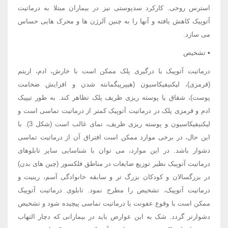
استرس روحی. کارکرد سدپوستی نیز در بیماران مبتلا به درماتیت
آتوپیک کاهش یافته و آنها را به چنین آلرژن ها و محرک هایی حساس
می سازد.
▪ تشخیص
درماتیت آتوپیک با درگیری پلک ممکن است با خارش، ادم، اریتم
(قرمزی)، لیکنیفیکاسیون (هیپرپیگمانته شدن و افزایش ضخامت
پوست)، شقاق یا پوسته ریزی ظریف پلک تظاهر کند. به طور تیپیک
ادم و قرمزی پلک در درماتیت آتوپیک کمتر از درماتیت تماسی است و
لیکنیفیکاسیون و پوسته ریزی ظریف، نمای غالب است (شکل 3). با
این حال، در برخی موارد ممکن است افتراق آن از درماتیت تماسی
دشوار باشد. در این موارد، می توان با شناسایی سایر تابلوهای
درماتیت آتوپیک نظیر توزیع ضایعات در مناطق فلکسور (چین های بدن)
در بزرگسالان و کودکان بزرگ تر و سابقه خانوادگی آسم، رینیت و
درماتیت آتوپیک، تشخیص را مطرح نمود. تابلوی درماتیت آتوپیک
ممکن است با وقوع عفونت یا درماتیت تماسی پیچیده شود و تشخیص
دشوارتر گردد. شک به این عوارض باید در بیمارانی که دچار التهاب