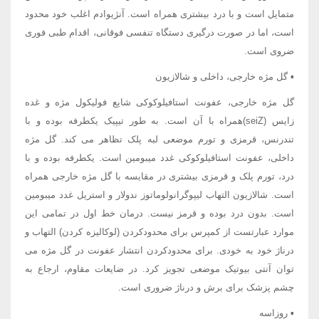
متمایل است و با درد بیشتری همراه است. آنژیوادم اغلب خود محدود
است، اما در صورت درگیری دستگاه تنفسی فوقانی، اقدام طبی فوری
ضروی است.
▪ گل مژه خارجی، داخلی و شالازیون
گل مژه خارجی، عفونت استافیلوکوکی شایع فولیکول مژه و غده
زایس (seiZ)همراه با آن است. به طور تیپیک یکطرفه بوده و با
تندرنس، قرمزی و تورم موضعی لبه پلک تظاهر می کند. گل مژه
داخلی، عفونت استافیلوکوکی غدد میبومین است. یکطرفه بوده و با
درد، تورم پلک و قرمزی بیشتری در مقایسه با گل مژه خارجی همراه
است. شالازیون التهاب لیپوگرانولوماتوز ندولار و استریل غدد میبومین
است. بدون درد بوده و قرمز نیست. درمان خط اول در تمامی این
موارد عبارتست از کمپرس برای محدودکردن (لوکالیزه کردن) التهاب و
درناژ خود به خودی. برای محدودکردن انتشار عفونت در گل مژه می
توان آنتی بیوتیک موضعی تجویز کرد. در ضایعات مقاوم، ارجاع به
چشم پزشک برای برش و درناژ ضروری است.
▪ روزاسه