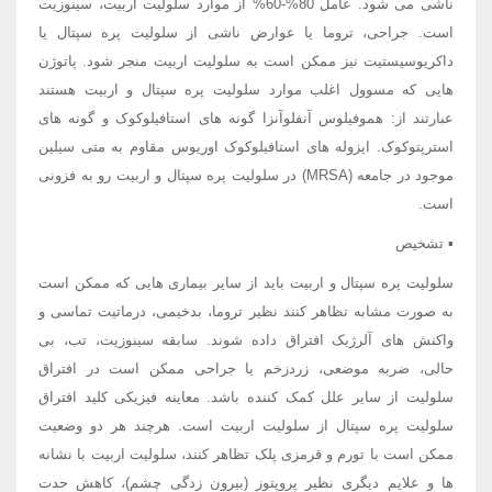
ناشی می شود. عامل 80%-60% از موارد سلولیت اربیت، سینوزیت
است. جراحی، تروما یا عوارض ناشی از سلولیت پره سپتال یا
داکریوسیستیت نیز ممکن است به سلولیت اربیت منجر شود. پاتوژن
هایی که مسوول اغلب موارد سلولیت پره سپتال و اربیت هستند
عبارتند از: هموفیلوس آنفلوآنزا گونه های استافیلوکوک و گونه های
استرپتوکوک. ایزوله های استافیلوکوک اوریوس مقاوم به متی سیلین
موجود در جامعه (MRSA) در سلولیت پره سپتال و اربیت رو به فزونی
است.
▪ تشخیص
سلولیت پره سپتال و اربیت باید از سایر بیماری هایی که ممکن است
به صورت مشابه تظاهر کنند نظیر تروما، بدخیمی، درماتیت تماسی و
واکنش های آلرژیک افتراق داده شوند. سابقه سینوزیت، تب، بی
حالی، ضربه موضعی، زردزخم یا جراحی ممکن است در افتراق
سلولیت از سایر علل کمک کننده باشد. معاینه فیزیکی کلید افتراق
سلولیت پره سپتال از سلولیت اربیت است. هرچند هر دو وضعیت
ممکن است با تورم و قرمزی پلک تظاهر کنند، سلولیت اربیت با نشانه
ها و علایم دیگری نظیر پروپتوز (بیرون زدگی چشم)، کاهش حدت