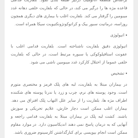
قاعده مژه ها را درگیر می کند، در حالی که بلفاریت خلفی دهانه غدد
میبومین را گرفتار می کند. بلفاریت اغلب با بیماری های دیگری همچون
روزاسه، درماتیت سبور ییک و کراتوکونژونکتیویت سیکا همراه است.
▪ اتیولوژی
اتیولوژی دقیق بلفاریت ناشناخته است. بلفاریت قدامی اغلب با
عفونت استافیلوکوکی یا سبوره مرتبط است، در حالی که بلفاریت
خلفی عموما از اختلال کارکرد غدد میبومین ناشی می شود.
▪ تشخیص
در بیماران مبتلا به بلفاریت، لبه های پلک قرمز و مختصری متورم
است. وجود پوسته های نرم، چرب و زرد یا ندرتا پوسته های شکننده
اطراف مژه ها، بلفاریت را از سایر علل التهاب پلک افتراق می دهد.
بیماران اغلب ممکن است دچار خارش، علایم تحریکی و سوزش
باشند. کشت لبه پلک در بیماران مبتلا به بلفاریت قدامی راجعه و
آنهایی که به درمان پاسخ نمی دهند اندیکاسیون دارد. در موارد مقاوم
ممکن است انجام بیوپسی برای کنارگذاشتن کارسینوم ضروری باشد.