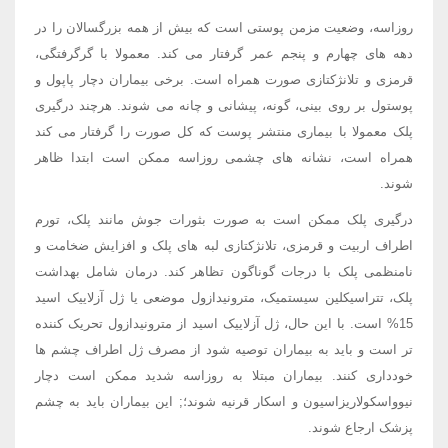
روزاسه، وضعیت مزمن پوستی است که بیش از همه بزرگسالان را در
دهه های چهارم و پنجم عمر گرفتار می کند. معمولا با گرگرفتگی،
قرمزی و تلانژکتازی صورت همراه است. برخی بیماران دچار پاپول و
پوستول بر روی بینی، گونه، پیشانی و چانه می شوند. هرچند درگیری
پلک معمولا با بیماری منتشر پوست که کل صورت را گرفتار می کند
همراه است، نشانه های چشمی روزاسه ممکن است ابتدا ظاهر
شوند.
درگیری پلک ممکن است به صورت بثورات جوش مانند پلک، تورم
اطراف اربیت و قرمزی، تلانژکتازی لبه های پلک و افزایش ضخامت و
نامنظمی پلک با درجات گوناگون تظاهر کند. درمان شامل بهداشت
پلک، تتراسیکلین سیستمیک، مترونیدازول موضعی یا ژل آزلاییک اسید
15% است. با این حال، ژل آزلاییک اسید از مترونیدازول تحریک کننده
تر است و باید به بیماران توصیه شود از مصرف ژل اطراف چشم ها
خودداری کنند. بیماران مبتلا به روزاسه شدید ممکن است دچار
نیوواسکولاریزاسیون و اسکار قرنیه شوند؛; این بیماران باید به چشم
پزشک ارجاع شوند.