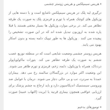
▪ هرپس سیمپلکس و هرپس زوستر چشمی
درگیری لبه پلک در هرپس سیمپلکس ناشایع است و با دسته هایی از
وزیکول های کوچک همراه با تورم و قرمزی پلک به صورت یک طرفه
تظاهر می کند. در برخی موارد، وزیکول ها بسیار مخفی هستند یا قبلا
پاره شده به اروزیون تبدیل شده اند که در این صورت تشخیص را
پیچیده می کنند . وزیکول ها به طور تیپیک دلمه بسته و بدون اسکار
بهبود می یابند.
هرپس زوستر چشمی وضعیت شایعی است که در منطقه توزیع عصب
ششم به صورت یک طرفه تظاهر می کند. بثورات ماکولوپاپولر
دردناک، همراه با وزیکول، دلمه، زخم، قرمزی و تورم ظاهر می شوند.
این وضعیت اکثر موارد در بزرگسالان سالمند رخ می دهد. بیماران
عمدتا به سردرد، تب و بی حالی دچار می شوند. درمان با عوامل ضد
ویروسی سیستمیک اندیکاسیون دارد و باید ارجاع به چشم پزشک برای
ارزیابی عواقبی همچون بیماری قرنیه یا ایریت (التهاب عنبیه) صورت
گیرد.
▪ تومورهای بدخیم