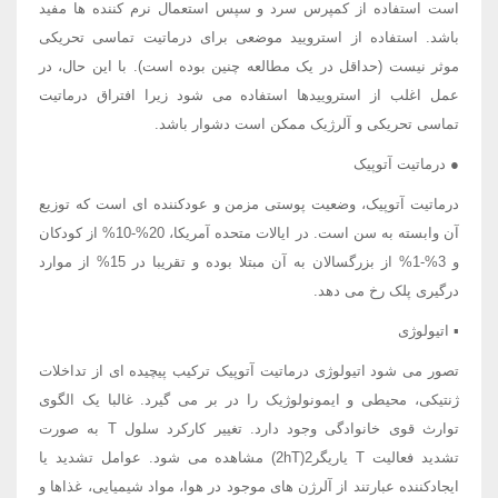
است استفاده از کمپرس سرد و سپس استعمال نرم کننده ها مفید
باشد. استفاده از استرویید موضعی برای درماتیت تماسی تحریکی
موثر نیست (حداقل در یک مطالعه چنین بوده است). با این حال، در
عمل اغلب از استروییدها استفاده می شود زیرا افتراق درماتیت
تماسی تحریکی و آلرژیک ممکن است دشوار باشد.
● درماتیت آتوپیک
درماتیت آتوپیک، وضعیت پوستی مزمن و عودکننده ای است که توزیع
آن وابسته به سن است. در ایالات متحده آمریکا، 20%-10% از کودکان
و 3%-1% از بزرگسالان به آن مبتلا بوده و تقریبا در 15% از موارد
درگیری پلک رخ می دهد.
▪ اتیولوژی
تصور می شود اتیولوژی درماتیت آتوپیک ترکیب پیچیده ای از تداخلات
ژنتیکی، محیطی و ایمونولوژیک را در بر می گیرد. غالبا یک الگوی
توارث قوی خانوادگی وجود دارد. تغییر کارکرد سلول T به صورت
تشدید فعالیت T یاریگر2(2hT) مشاهده می شود. عوامل تشدید یا
ایجادکننده عبارتند از آلرژن های موجود در هوا، مواد شیمیایی، غذاها و