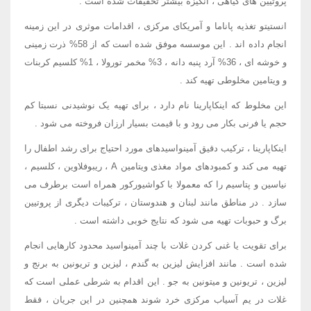
پروتیین های گیاهی ، انگیزه بیشتر تحقیقات شده است .
انستیتو تغذیه پاناما و آمریکای مرکزی ، اقدامات موثری در این زمینه
انجام داده اند . این موسسه موفق شده است که از 58% ذرت زمینی
و خوشه ای ، 36% آرد پنبه دانه ، 3% مخمر تورولا ، 1% کلسیم کربنات
و ویتامین مخلوطی تهیه کند .
این مخلوط که اینکاپارینا نام دارد ، برای تهیه یک نوشیدنی نسبتا کم
حجم یا فرنی بکار می رود و با قیمت بسیار ارزان فروخته می شود .
اینکاپارینا ، ترکیب دقیق آمینواسیدهای مورد احتیاج برای رشد اطفال را
تهیه می کند و کمبودهای مواد مغذی ویتامین A ، ریبوفلاوین ، کلسیم ،
نیاسین و پتاسیم را که معمولا با کواشیورکور همراه است برطرف می
سازد . در مناطق مانند لبنان و هندوستان ، ترکیبات دیگری از پروتیین
برگ و حبوبات تهیه می شود که نتایج خوبی داشته است .
برای تقویت یا غنی کردن غلات با چند آمینواسید محدود کارهایی انجام
شده است . مانند افزایش لیزین به گندم ، لیزین و تریونین به برنج و
لیزین ، تریونین و میتونین به جو . این اقدام به شرطی عملی است که
غلات در یم آسیاب مرکزی خرد شوند همچنین در این جریان ، فقط