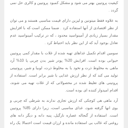
کیفیت پروتیین بهتر می شود و مشکل کمبود پروتیین و کالری حل نمی
گردد .
به علاوه فقط میتونین و لیزین دارای قیمت مناسبی هستند و می توان
از نظر اقتصادی از آنها استفاده کرد . ضمنا ممکن است که با افزایش
مقدار بسیار زیادی از آمینواسید محدود ، که در ترکیب آمینواسید عدم
تعادل بوجود آید که از این نظر باید احتیاط کرد .
سومین اقدام تکمیل غذاهای تهیه شده از غلات با مقدار کمی پروتیین
حیوانی بوده است. افزایش 20% پودر شیر بدن چربی یا 10% آرد
ماهی به مخلوط ذرت و نخود یا به مخلوط ذرت، لوبیا و شیر، پروتیینی
تولید می کند که از نظر ارزش غذایی با شیر برابر است. استفاده از
پروتینی های تغلیظ شده در محصولاتی که از غلات تهیه می شوند،
اقدام امیدوار کننده ای بوده است.
آرد ماهی هی کوچکی که ارزش تجاری ندارند به شرطی که چربی و
بوی انها گرفته شود، غذای مناسبی است، زیرا دارای 85% پروتیین
است. استفاده از گنجاله عصاره نارگیل، پنبه دانه و دیگر دانه های
روغنی که غالب بی استفاده مانده و ارزان قیمت است احتمالا یک راه