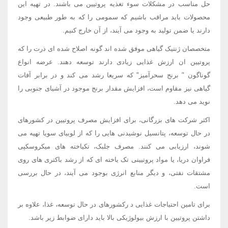
حل مناسب در مشکلات سوء تغذیه پروتیین می باشند. در تهیه این
محصولات باید مراقب باشیم که سمومی را که به طور طبیعی وجود
دارند یا ضمن تولید به وجود می آیند، از آن خارج کنیم.
متخصصان ژنتیک گیاهی موفق شده اند گونه اصلاح شده ای ذرت را که
پروتیین ان ارزش غذایی زیادی دارند توسعه دهند. عرضه انواع
گوناگون " برنج سحرآمیز" که سریعا رشد می کند و در برابر آفات
گیاهی نیز مقاوم است، افزایش مقدار برنج موجود در آشیای جنوبی را
نوید می دهد.
اکثر شرکت های بزرگانی، برای افزایش مصرف پروتیین در کشورهای
در حال توسعه، پتانسیل نوشیدنی هایی را که از لوبیای سویا تهیه می
شوند، ارزیابی می کنند. مصرف جلبک، تکیاخته های میکروسکپی
فراوان دریا، یا مواد پروتیینی تک یاخته ای که از رشد باکتری های روی
مشتقات نفتی، و دیگر منابع انرژی بوجود می آیند، در حال بررسی
است.
برای تامین احتیاجات غذایی د رکشورهای در حال توسعه، غذا، علاوه بر
داشتن پروتیین با ارزش بیولوژیکی بالا باید دارای ضوابط زیر باشد.