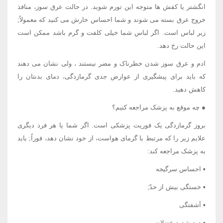
انگشتر یا کفش ها متوجه این تورم شوید. در حالت عرق سوز، منافذ
خروج عرق بسته می شوند و شما احساس خارش می کنید که معمولاً;
زیر لباس است. اگر لباس شما خیلی کلفت و گرم باشد ممکن است
این حالت رخ دهد.
ادم و عرق سوز شدن خطرناک و مضر نیستند ، ولی نشان می دهند
که باید برای پیشگیری از عوارض جدی گرمازدگی، دمای بدنتان را
کاهش دهید.
● چه موقع به پزشک مراجعه کنیم؟
بروز گرمازدگی یک فوریت پزشکی است. اگر شما یا هر فرد دیگری
علایم زیر را که مرتبط با گرمای هواست، از خود نشان دهد، فوراً; باید
به پزشک مراجعه کند:
▪ احساس سرگیجه
▪ خستگی بیش از حدّ;
▪ آشفتگی
▪ درد شدید عضلات