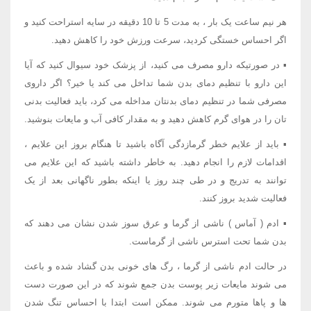
هر نیم ساعت یک بار ، به مدت 5 تا 10 دقیقه در سایه استراحت کنید و
اگر احساس خستگی کردید، سرعت ورزش خود را کاهش دهید.
▪ در صورتیکه دارو مصرف می کنید، از پزشک خود سیوال کنید که آیا
این دارو با تنظیم دمای بدن شما تداخل می کند یا خیر؟ اگر داروی
مصرفی شما در تنظیم دمای بدنتان مداخله می کرد، باید فعالیت بدنی
تان را در هوای گرم کاهش دهید و به مقدار کافی آب و مایعات بنوشید.
▪ باید از علایم خطر گرمازدگی آگاه باشید تا هنگام بروز این علایم ،
اقدامات لازم را انجام دهید. به خاطر داشته باشید که این علایم می
توانند به تدریج و در طی چند روز یا اینکه بطور ناگهانی بعد از یک
فعالیت شدید بروز کنند.
▪ ادم ( آماس ) ناشی از گرما و عرق سوز شدن نشان می دهند که
بدن شما تحت استرس ناشی از گرماست.
در حالت ادم ناشی از گرما ، رگ های خونی بدن گشاد شده و باعث
می شوند مایعات زیر پوست بدن جمع شوند که در این صورت دست
ها و پاها متورم می شوند. ممکن است ابتدا با احساس تنگ شدن