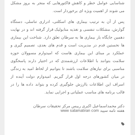
شناسایی عوامل خطر و کاهش فاکتورهایی که منجر به بروز مشکل
می شوند از اهمیت ویژه ای برخوردار است.
پس از آن به ترتیب بیماری های اسکلتی، ادراری تناسلی، دستگاه
گوارش، مشکلات تنفسی و تغذیه متابولیک قرار گرفته اند و در نهایت
دهمین جایگاه بار بیماری ها به سرطان تعلق دارد. شناخت این بیماری
ها نخستین قدم در مدیریت است و قدم های بعدی، تصمیم گیری و
عملکرد بر مبنای این بیماری هاست که امیدوارم مسوولان حوزه
سلامت بتوانند با اطلاعات ارزشمندی که در اختیار دارند پاسخگوی
مناسبی برای نیازهای سلامت باشند تا بتوانیم از لحاظ امید به زندگی
در میان کشورهای درجه اول قرار گیریم. امیدوارم دولت آینده از
اسراف این اطلاعات باارزش جلوگیری کرده و بتواند داده ها را در
قالب برنامه های مناسب عملیاتی و اجرایی نماید.
دکتر محمداسماعیل اکبری رییس مرکز تحقیقات سرطان
هفته نامه سپید www salamatiran com