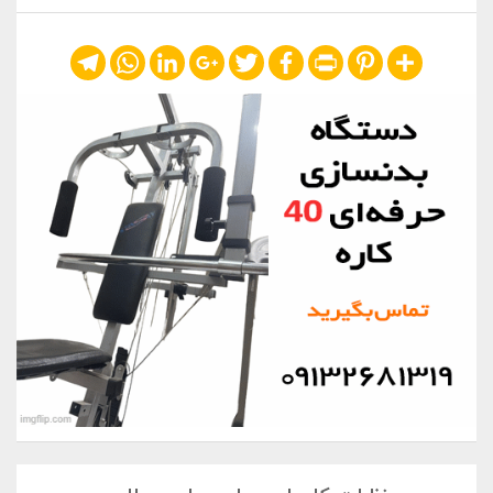
Telegram
WhatsApp
LinkedIn
Google+
Twitter
Facebook
Print
Pinterest
Share