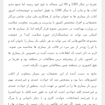
تقریبا در سال 1383 و 84 این مساله به اوج خود رسید اما جمع بندی
کتاب ها و چاپ آن تا سال 1386 به طول انجامید و خوشبختانه امروز
کتاب بار بیماری ها به عنوان نمادی از همکاری ملی میان تمامی مراکز
تحقیقاتی و افراد متخصص کشور با مدیریت و رهبریت معاونت سلامت
در وزارت بهداشت در دسترس عموم قرار گرفته اما بار بیماری ها چه
کمکی می تواند به سیاستگذاران حوزه سلامت کند؟ در حقیقت
مجموعه فاکتورهایی که می تواند به هر دلیلی یک بیمار را ناتوان کند و
یا او را زودتر از بین ببرد در قالب بار بیماری ها محاسبه می شوند.
لازم به ذکر است که اطلاعات به دست آمده در خصوص بار بیماری ها
در کشور، یکی از پیشرفته ترین مطالعات در منطقه بود و تقریبا در
هیچ کشوری در منطقه چنین مطالعاتی صورت نگرفته است.
نتایج به دست آمده از این تحقیقات نیز بسیار متفاوت از اغلب
کشورهای دنیا بود و مشخص شد که حوادث عمدی و غیرعمدی مهم
ترین بار بیماری ها را در کشور بر عهده دارند. منظور از حوادث عمدی
و غیرعمدی کلیه حوادثی است که فرد به طور عمد (قتل یا خودکشی)
و یا غیرعمد (تصادفات، حوادث کاری و...) دچار ناتوانی و یا مرگ
زودرس می شود. اگر چه این فاکتور در زنان دومین بار بیماری ها را