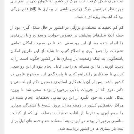
ثبت مرگ شکل گرفت. ثبت مرگ در کشور به عنوان یکی از آیتم های
مورد نظر در تعیین مرگ زودرس ناشی از بیماری ها (yll) قدم بزرگی
بود که اهمیت ویژه ای داشت.
کم کم تحقیقات مختلف و بزرگی در کشور در حال شکل گیری بود از
جمله آنکه تحقیقات مختلفی در خصوص حوادث و سوانح و یا ریزمغذی
ها انجام شده بود از این رو سعی شد تا در صورت امکان تمامی
تحقیقات را جمع آوری و اصلاح کنیم، تا شاید از این طریق امکان
پاسخگویی به اینکه وضعیت بار بیماری ها در کشور چگونه است را به
دست آوریم. اما این مساله به راحتی قابل انجام نبود از این رو سعی
کردیم تا ساختاری را فراهم کنیم تا پاسخگوی این موضوع علمی در
کشور باشد. پس از آن با همکاری اساتیدی همچون دکتر ابوالحسنی و
دکتر نقوی که از تجربیات بالایی برخوردار بودند سعی شد تا پروژه
شکل علمی به خود بگیرد از این رو تمامی تحقیقات انجام شده در
مراکز تحقیقاتی کشور در زمینه میزان بروز، شیوع یا کشندگی بیماری
ها جمع آوری و تقریبا از اغلب تحقیقات منطقه ای که از کیفیت
مناسبی برخوردار بودند در این زمینه استفاده شد و قدم های اول برای
ثبت بار بیماری ها در کشور برداشته شد.