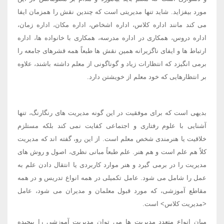
مورد بیفزاید. شاید تنها مدیریتی است که چندین نقش را همزمان ایفا
می کند مانند اداره کلاس، اداره اشخاص، اداره مکان، اداره زمان،
اداره دروس، همکاری در اداره مدرسه، همکاری با خانواده ها، اداره
ارتباط ها و ایفای ناگزیرانه همین نقش ها طبعاً همه قشرهای جامعه را
برمی انگیزد که انتظارات زیاد و گوناگونی از معلم داشته باشند، علاوه
بر انتظارهایی که خود معلم از خویشتن دارد.
بدیهی است که برای موفقیت در این گونه مدیریت های رنگارنگ، تنها
آشنایی با علوم رفتاری و اجتماعی کفایت نمی کند بلکه مستلزم
خلاقیت یا هنرمندی شخص معلم است. از این رو، گفته اند که مدیریت
کلاً هم علم است و هم هنر. علم طبعاً مبانی نظری، اصول و روش های
مدیریت را در برمی گیرد و هنر موارد کاربردی یا انتقال دادن علم به
عمل را شامل می شود. عامل تکمیلی در همه انواع تدریس و در همه
مقاطع آموزشی، که مورد قبول معلمان و مدیران می شود، عامل
<مدیریت کلاس> است.
میان انواع متعدد مدیریت ها می توان مدیریت آموزشی را پیچیده