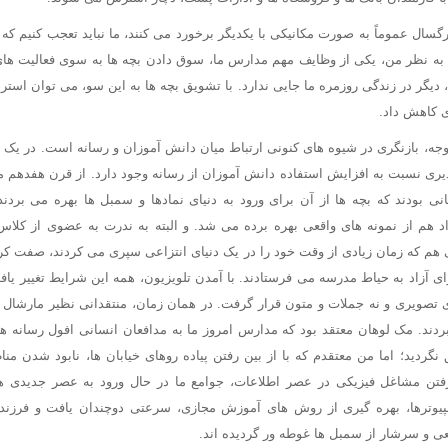
رگسال عموماً به صورت مکانیکی با یکدیگر برخورد می کنند، ما نباید تعجب کنیم که چ
 به نظر من، یکی از وظایف مهم مدارس ما، سوق دادن بچه ها به سوی فعالیت های
دیگر در زندگی روزمره ما جایی ندارد. با تشویق بچه ها به این سو، می توان است
ی کاهش داد.
وجه، بازنگری در شیوه های کنونی ارتباط میان دانش آموزان و رسانه است. در یک
ی نسبت به افزایش استفاده دانش آموزان از رسانه وجود دارد. از قرن هفدهم می
 بودند که بچه ها از آن برای ورود به دنیای نمادها و سمبل ها بهره می بردن
د هم از نمونه های واقعی بهره برده می شد. و البته به ندرت به عضوی از کلا
ی هم که زمان زیادی از وقت خود را در یک دنیای انتزاعی سپری می کردند، صفت ک
ای آزاد به حیاط مدرسه می فرستادند. با آمدن تلویزیون، همه این شرایط تغییر یا
ای تصویری و نه جملات و متون قرار گرفت. در همان زمان، منتقدانی نظیر مارشا
دند. مک لوهان معتقد بود که مدارس امروز ما به مدافعان انسانی افول رسانه ها تب
گردید؛ اما من معتقدم که با از بین رفتن پیاده روهای خیابان ها، نابود شدن 
فتن مشاغل فیزیکی در عصر اطلاعات، جوامع ما در حال ورود به عصر جدیدی هس
یوترها، بهره گیری از روش های آموزش مجازی، سرعتی دوچندان یافت و فرزند
عی و سرشار از سمبل ها غوطه ور گردیده اند.