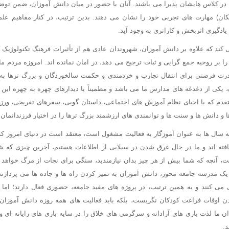
در کلاس هایشان پذیرا می باشند. آنان با حضور در میان دانش آموزان، ضمن تو
ان) مهارت های تجربی خود را نشان می دهند. بدین ترتیب، در کنار مفاهیم علم
 یادگیری اثربخش و کاراتری به وجود آید.
کند که علاوه بر دانش آموزان، شهروندان عادی هم از تأثیرات فرهنگ تکنولوژیک ک
را بر روحیه جمع گرایی و ثبات ترجیح می دهد، در امان نمانده اند. امروزه مردم ما
درت فرصتی برای انتقال تجارب و خردمندی و حکمت سالخوردگان و بزرگ ترها به 
یکی از دغدغه های مدارس ما می باشد و مطمیناً با دیدارهای چهره به چهره این د
تقدم که با احیای نظام آموزش های اجتماعی، داستان گویی، سفرهای تفریحی، ور
 و دانش ها و سنت ها و توانمندی های ارزشمند بزرگ ترها را در اختیار فرزندانمان 
که سال ها به عنوان آموزگار به فعالیت مشغول است، معتقد است در دنیای امروز ک
ته اند و ما در حال غرق شدن در سیلابی از اطلاعات هستیم، آخرین چیزی که شم
 آنچه که شما بیش از هر چیز بدان نیازمندید، سنگی برای نجات از مرگ خواهد ب
ک مدرسه جامعه محور، دانش آموزان به تمیز کردن راه ها و جاده ها می پردازند
می کنند و به همین ترتیب، در پروژه های مفید جامعه، حضوری فعال دارند؛ اما ن
ن اوقات فراغت کودکان نگریست، بلکه باید فعالیت های همه روزه دانش آموزان 
دان ما لذت بازی های آزادانه و سرگرمی های خلاق را در سایه بازی های رایانه ای و
.