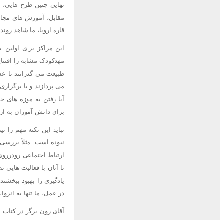
نهایی چنین طرح هایی، آ
مقابل، آموزش های مجازی
قاره اروپا، ما شاهد رو
این مراکز برای اولین ب
مهدکودک مشابه را افتتا
طبیعت می گذرانند تا عش
می پردازند و با برگزار
آیا رفتن به موزه های ح
برای دانش آموزان به ارم
نباید این نکته مهم را
نبوده است. مثلاً بررسی
ارتباط اجتماعی رودرروی
تا آنان با فعالیت هایی
یادگیری را بهبود ببخشند
در عمل، ما تنها به انز
آقای رون برگر در کتاب 