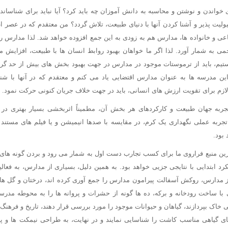
 خواندن و نوشتن و محاسبه به دانش آموزان چه باید کرد؟ آیا نباید برای شناساندن
یت پذیر و آشنا کردن آنها با دنیای طبیعت، تلاش گردد؟ من معتقدم که در عصر اطل
اعی و خانواده ها، مدارس هم به زودی به این جمع افزوده خواهد شد. لذا مدارس را 
اجمی به شمار آورد. لذا اگر ما خواهان بهبود روابط انسان ها با طبیعت، افزایش
تیم، باید از ترموستات موجود در مدارس در جهت بهبود بخش های بیش از حد گر
 این مدرسه ها به عنوان مدارس اقتضایی یاد می کنم و معتقدم که در آنها با 
ه لازم برای تقویت ارزش های انسانی، باید در جهت خلاف جریان کنونی حرکت نمود.
جربه جهان طبیعت و کارکردهای هر بخش آن، مطمیناً اثربخشی بسیار بهتری در م
جربه عملی نگهداری یک کرم، در مقایسه با صدها انیمیشن و یا فیلم های مستند 
 بود.
ین منبع فراروی ما برای کسب تجارب دست اول به شمار می رود و بردن گونه های
کرد ابتدایی با نتایجی جزیی خواهد بود. به همین دلیل، بسیاری از مدارس، به فعا
 از مدارس، روکش آسفالت پیرامون مدارس را جمع آوری کرده اند، درختان و گل 
با ساخت رودخانه و برکه، ده ها گونه از حشرات و پروانه ها را به محوطه مدرسه
ی خاک بپردازند، گیاهان و حیوانات موجود را مورد بررسی قرار دهند، تاریخ و فرهنگ
ای گیاهی مناسب کاشت را شناسایی نمایند و در نهایت، به طراحی نیمکت ها و پیا