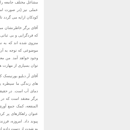
مشاغل مختلف جامعه را 
عملی نیز (در صورت امک
کودکان ارایه می گردد تا
آقای برگر خاطرنشان می 
که فردگرایی و بی ثباتی 
منزوی شده اند که به ن
موضوعی که توجه به آن، 
وجود خواهد آمد. من مع
توان بسیاری از مهارت ها
آقای آر.دبلیو.بورنیسک 
های زندگی ما سیطره یاف
دمای آب است. در حقیقت،
برگر معتقد است که در ی
المنفعه، کمک جمع آوری 
عنوان راهکارهای پر کرد
پیوند داد. امروزه، فرزن
به شدت از دست داده اند