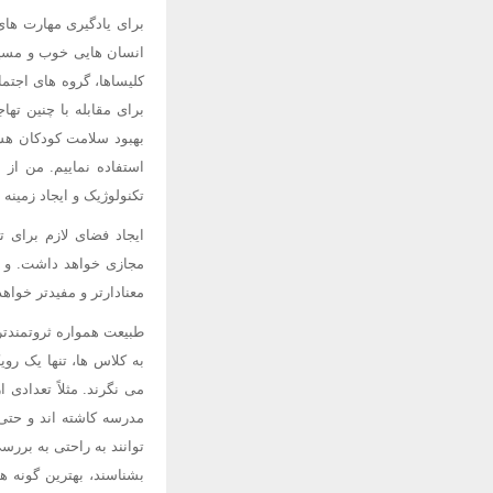
برای یادگیری مهارت های
انسان هایی خوب و مسیول
کلیساها، گروه های اجتم
برای مقابله با چنین ته
بهبود سلامت کودکان هس
استفاده نماییم. من از
تکنولوژیک و ایجاد زمین
ایجاد فضای لازم برای ت
مجازی خواهد داشت. و ت
معنادارتر و مفیدتر خواهد
طبیعت همواره ثروتمندتر
به کلاس ها، تنها یک روی
می نگرند. مثلاً تعدادی
مدرسه کاشته اند و حتی 
توانند به راحتی به بررس
بشناسند، بهترین گونه ه