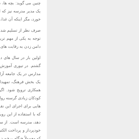
چنین می گوید: بچه ها، 
یک مدیر مدرسه نیز که از
خورد، مگر اینکه آن غذا
صرف نظر از تسلیم شدن م
توجه به یکی از مهم تر
دامن زدن به رقابت های ز
اولین بار در سال های د
گشتم. در تیوری آموزش ب
مدارس در یک جامعه آزاد
یک بخش فرهنگ، تمهیدات 
همکاری ترویج شود. اگر 
کودکان زیادی گرسنه روان
هایی برای اجرای این نق
که با استفاده از این رو
دهد، مدرسه است. از سوی
خودپرداز و پرداخت الکتر
که معمولاً هنگام برخورد