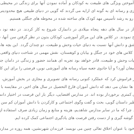
موختن ویژگی های طبیعت به کودکان و آماده نمودن آنها برای زندگی در محیطی 
 و رسانه ای به گونه ای ارایه می گردند که گویی در دنیای طبیعی هیچ محدودیتی
ند رو به رشد تأسیس مهد کودک های ساخته شده در محوطه های جنگلی هستیم.
ار در سال های دهه پنجاه میلادی در دانمارک شروع به کار کردند. در دهه نود می
ح نمودند. در کلاس های این مراکز آموزشی، کودکان بدون در نظر گرفتن سن آنها،
ق و دانش آنها نسبت به دنیای حیات وحش و طبیعت، دو چندان گردد. این بچه ها، د
ی کلاس های خود در جنگل و بیابان و کوهستان، نقش مهمی در شناخت دنیای واقعی ای
یات وحش و طبیعت، قادر خواهد بود تجربه ای همانند حضور و زندگی در دامان جنگ
غان آورد؟ و آیا جادوی جعبه سیاه رسانه های آموزشی نوین، فرصتی را برای این کا
 نیز فراموش کرد که عملکرد کنونی رسانه های تصویری و مجازی در بخش آموزش، 
 ها نشان می دهد که دانش آموزان فارغ التحصیل در سال های اخیر، در مقایسه با 
 کمتری برخوردار بوده اند. در مدارس اقتضایی، دیگر بار این فرصت در اختیار دان
 نظیر داستان گویی، بحث و گفت وگوی اجتماعی و کارکردن با دانش آموزان کم سن و 
. چرا که ما در سایر مدارس شاهدیم، هزینه و منابع و زمان زیادی صرف استفاده از
وا، گوشه گیری و از دست رفتن فرصت های یادگیری اجتماعی کمک کرده ایم.
خود با عنوان اخلاق تعالی چنین می نویسد: فرزندان شهرنشین، همه روزه در مدارس 