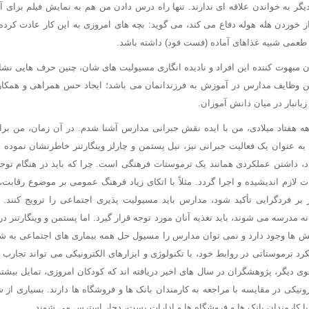
دیگر به خواندن علاقه ای ندارند. تنها راه درس دادن من هم به نمایش فیلم برای آ
 خوردن هله هوله دفاع می کند، می گوید: بچه های امروزی به این کار عادت کرده ا
، طعمی شبیه غذاهای آماده (فست فود) داشته باشد.
بهوت کننده این افراد و نادیده انگاری مسیولیت های شان، چنین حرف هایی نشا
ین وظایف مدارس در آموزش به فرزندانمان می باشد؛ ایجاد حس همراهی و همکار
یانبار در میان دانش آموزان.
هه هفتاد میلادی، من با ایده نقش جبرانی مدارس آشنا شدم. در آن زمان، من ب
ه عنوان یک فعالیت جبرانی نیز، نیل پستمن و چارلز وینگارتنر خاطرنشان نموده 
، داشتن عملکردی همانند یک ترموستات فرهنگی است. چرا که باید در هنگام توجه 
لازم اندیشیده و اجرا گردد. مثلاً با اتکای زیاد فرهنگ عمومی بر موضوع رقابت
بر فردگرایی تأکید شود، مدارس باید مسیولیت پذیری اجتماعی را ترویج کنند. ا
ه مدرسه می شوند، باید تغذیه آنان مورد توجه قرار گیرد. اما پستمن و وینگارتنر در
ش ها وجود دارد و نمی توان مدارس را مسیول حل همه بیماری های اجتماعی به شما
یکرد ترموستاتی در روابط خود، با تکنولوژی و ابزارهای الکترونیکی می تواند تجارب 
 دیگر، پژوهشگران در سال های اخیر دریافته اند که کودکان امروزی، تمایل بیشتری
ونیکی در مقایسه با مراجعه به کارمندان بانک ها و فروشگاه ها دارند. بسیاری از ش
 با کارمندان بانک ها و فروشگاه ها و ادارات پست، دچار استرس می شوند.