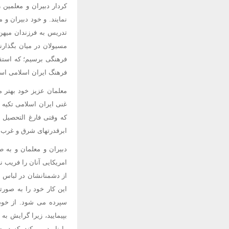
کردار دبیران و معلمین 
نمایند. و خود دبیران و 
تدریس به فرزندان میهن 
مسیولان در میان بگذارند
فرهنگی برسیم؛ که استقل
فرهنگ ایران اسلامی اس
معلمان عزیز خود بهتر م
غنی ایران اسلامی تکیه 
که وقتی فارغ التحصیل م
ابرقدرتهای شرق و غرب
دبیران و معلمان و به 
امریکایی آنان را فریب ن
از دشمنانشان در لباس 
این کار خود را به صور
سپرده می شود. از خود و
بپیمایید، زیرا گرایش ب
را نابود می کند، که در