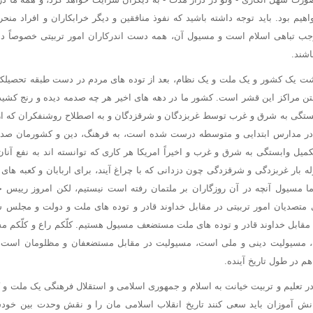
یم بود. باید توجه داشته باشید که نفوذ منافقین و دیگر خرابکاران و افراد منحر
وجب تباهی اسلام است و مسیول آن، همه دست اندرکاران امور تربیتی خصوصاً دب
شند.
ت یک کشور و یک ملت و یک نظام، بعد از توده های مردم در دست طبقه تحصیل
تن مراکز این قشر است. کشور ما در دهه های اخیر هر چه صدمه دیده و رنج کشی
ستگی به شرق و غرب توسط غربزدگان و شرقزدگان و به اصطلاح روشنفکران که از د
ر مدارس ابتدایی و متوسطه درست شده است، به فرهنگ، دین و کشورمان صدمه 
کمیل وابستگی به شرق و غرب و اخیراً امریکا هر کاری که توانسته اند به نفع آنان
ه بار غربزدگی و شرقزدگی چون دزدانی که با چراغ آیند، برای اربابان و کعبه های آ
 ما مسیول آنچه در آن روزگاران بر ملتمان رفته است نیستیم، لکن امروز رییس
متصدیان امور تربیتی در مقابل خداوند قادر و توده های ملت و دولت و مجلس 
 مقابل خداوند قادر و توده های ملت مستضعف مسیول هستیم. کلّکم راع و کلّکم مسیو
گ، مسیولیت دینی و ملی است، مسیولیت در مقابل مستضعفان و مظلومان است، و
م در طول تاریخ آینده.
 تعلیم و تربیت خیانت به اسلام و جمهوری اسلامی و استقلال فرهنگی یک ملت و ک
انش آموزان باید سعی کنند تاریخ انقلاب اسلامی مان را و نقش وحدت بین خودش