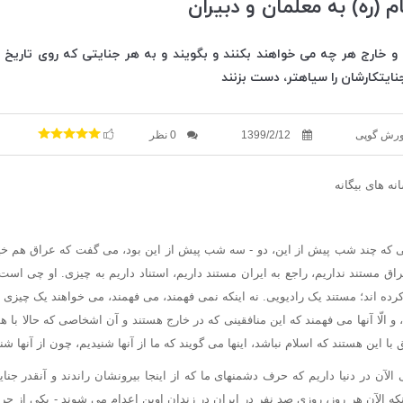
 (ره) به معلمان و دبیران
ل و خارج هر چه می خواهند بکنند و بگویند و به هر جنایتی که روی تاریخ ر
نایتکارشان را سیاهتر، دست بزنند
ورش گوپی
1399/2/12
0 نظر
نه های بیگانه
ی که چند شب پیش از این، دو - سه شب پیش از این بود، می گفت که عراق هم خیل
راق مستند نداریم، راجع به ایران مستند داریم، استناد داریم به چیزی. او چی ا
رده اند؛ مستند یک رادیویی. نه اینکه نمی فهمند، می فهمند، می خواهند یک چیزی 
و الّا آنها می فهمند که این منافقینی که در خارج هستند و آن اشخاصی که حالا با 
با این هستند که اسلام نباشد، اینها می گویند که ما از آنها شنیدیم، چون از آنها 
الآن در دنیا داریم که حرف دشمنهای ما که از اینجا بیرونشان راندند و آنقدر جنا
که الآن هر روز، روزی صد نفر در ایران در زندان اوین اعدام می شوند - یکی از 