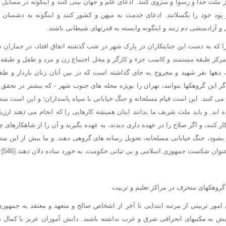
ز ملت جدا و رسوا و منزوی کنند. ادعای علم و جهان بینی کنند و اینگونه در مسایل 
و پود خود را بگسلانند. ادعای خدمت به میهن و کشور کنند و اینگونه به دشمن
 و آزادمنشی دم زنند و اینگونه وابسته به قدرتهای شیطانی باشند.
ا که به دست این جنایتکاران در پارک شهر در شب گذشته اتفاق افتاد، در جماران ش
ه مرکز طبقه مستمند و کاسب جزء و کارگر و محل اجتماع زن و مرد و طفل و طبقه
هها نفر شهید و مجروح به جای گذاشته است که در بین آنان زنان باردار و ط
گر این گروهکها بتوانند، تهران را بویژه محله های جنوب شهر - که بیشتر در تحقق
 می کنند. این است قیام مسلحانه و جنگ خیابانی با سپاه پاسداران؛ و این است من
ده اند. و باید ملت شریف ما بدانند اینان همیشه کارهایی را که انجام می دهند ارزیا
نکار کنند، و اگر صلاح را در عهده داری دیدند، به عهده بگیرند و آن را از شاهکارهای 
بشود، جنگ خیابانی مسلحانه، تحویل رسانه های گروهی دهند. و ما بیش از این منتظ
نوان شکست جمهوری اسلامی و بی ثباتی حکومت، به خورد ساده دلان دهند.(546)
گروهکهای منحرف در مراکز تعلیم و تربیت
مور تربیتی از مرتبه ابتدایی تا آخر از اشخاص صالح و متعهد و معتقد به جمهور
ایش به مکتبهای انحرافی شرق و غرب نداشته باشند. دانش آموزان عزیز با کمال 