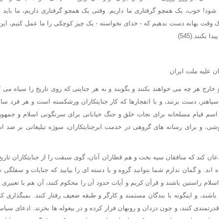
 شود! خوب، یک همچو گرفتاری ما داریم. وقتی یک همچو گرفتاری داریم، ما باید
ک وقت بهانه دست ندهیم که - خدای نخواسته - یک چیز کوچکی را ما عمل کنیم، این 
بکنند.(545)
ن علیه ملت ایران
 خارج هر چه می خواهند بکنند و بگویند و به هر جنایتی که روی تاریخ را سیاه می 
سیاهتر، دست بزنند، و با انفجارها که کار جنایتکاران ورشکسته است و هر فرد ساد
ه اسم قیام مسلحانه برای نجات خلق و جنگ خیابانی برای سرنگونی اسلام و جمهو
وشی، و برای رسانه های گروهی در خدمت ابرجنایتکاران، سوژه تبلیغاتی بر ضد ا
عان کند که منافقان سیه بخت و هم قطاران آنان، گوی سبقت را از جنایتکاران تاریخ
 اند. و گمان ندارم شما بتوانید گروه و یا دسته ای را بیابید که جنایات و سفلگی 
سلام راستین باشند و قرآن کریم و آیات حدود آن را محکوم کنند، آن هم با تعبیری 
شند، و اینگونه با بندگان مستمند و کارگر و طبقه ضعیف رفتار کنند. بمبگذاری کنن
درتمندی کنند، و چون دزدان و روبهان فرار کرده و در بیغوله ها بخزند. ادعای سیاست