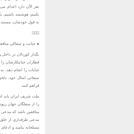
نفر الآن دارد اعدام می
بکنیم، هوشمند باشیم، ی
به قول خودشان، مستند پیدا 
□□□
● جنایت و سفاکی منافقا
بگذار کوردلان در داخل و
قطاران جنایتکارشان را 
جنایات را انجام دهد، ب
سبعانی امثال خود، دلخ
فراهم کنند.
ملت شریف ایران باید اذ
را از سفلگان جهان ربوده
منافقین باشد که مدعی ا
مدعی طرفداری از خلق با
مسلحانه بنامند و ادعای ق