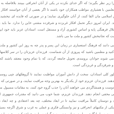
را زیر نظر بگیرند؛ که اگر خدای نکرده در یکی از آنان انحرافی ببینند بلافاصله 
معلمین با هشیاری مواظب همکاران خود باشند تا اگر بعضی از آنان خواستند افکار 
اسلامی مان القا کنند، از آنان جلوگیری نمایند؛ و در صورتی که فایده ای نبخشید 
. ایران امروز دیگر تحمل افکار غربزده و شرقزده مشتی خاین را ندارد. ما باید ب
ال فرهنگی پایه و اساس کشوری آزاد و مستقل است. استادان عزیز باید خود این اعت
ت که نجاتبخش کشور و ملت ما می باشد.
ی دانند که فرهنگ استعماری در زمان این پسر و پدر چه به روز این کشور و مل
کنید و مطمین باشید که پیروزی از آن شماست. فرزندان عزیزتان را در سر کلاسها 
ی شوند جوانان برومندی تحویل جامعه گردند، که با تمام وجود معتقد باشند که 
 و شرقزدگی و غربزدگی است.
طور کلی استادان، سخت از دانش آموزان مواظبت نمایند تا گروهکهای چپی روسی 
دهند. فرزندان عزیزم خود از یکدیگر به بهترین وجه مراقبت نمایند، و در صورتی ک
دوست و همشاگردی می خواهند آنان را جذب گروه خود کنند، به مقامات مسیول معر
تی مخفی انجام دهند. فرزندان عزیزم، شما خوب می دانید که مقدرات جمهوری اس
 دوستان کاملاً مراقبت نمایید تا در ابعاد مختلف، چه بعد اعتقادی و چه ابعاد
ه یکی از مکتبهای انحرافی و نیز وابستگی فکری و عملی به غرب و شرق اگرچه بسیار
 صورت سهل انگاری - ولو در دراز مدت - به دیگران سرایت خواهد کرد، و همه ما در 