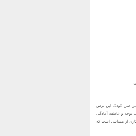
د.
ین 11 و 12 هم شیوع دارد . با بالا رفتن سن کودک این ترس
ب توجه و عاطفه آمادگی
کاری از مسایلی است که