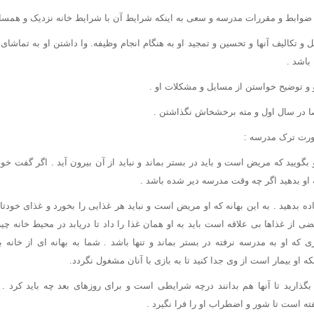
ضوابط و مقررات مدرسه و سعی به اینکه شرایط آن با شرایط خانه نزدیک و همسان
و تکالیف آنها و تحسین و تمجید او به هنگام انجام وظیفه. وا داشتن او به تماشای 
باشد .
و توضیح خواستن از مسایل و مشکلات او .
 در سال اول و مته برخشخاش نگذاشتن .
ورت ترک مدرسه :
 و بگویید که مریض است و باید در بستر بماند و نباید از آن بیرون آید . اگر گفت خ
 او بدهید اگر چه وقت مدرسه دیر شده باشد .
ده بدهید . به این بهانه که او مریض است و نباید هر غذایی را بخورد و غذای خود
 از غذاها بی علاقه است باید به او همان غذا را داد تا دریابد در محیط خانه چ
ه او به مدرسه نرفته در بستر بماند و تنها باشد . شما به بهانه ای از خانه بی
ه او بیمار است از وی جدا کنید تا به بازی با آنان مشغول نگردد.
بگذارید تا آنها هم بدانند درچه شرایطی است و برای روزهای بعد چه باید کرد . 
ته است تا شور و اضطراب او را فرا نگیرد .