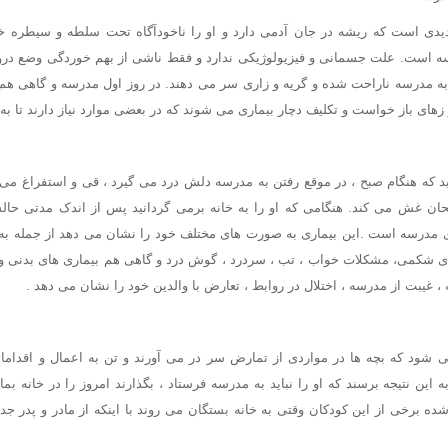
ی است که ریشه در جان آدمی دارد و او را ناخودآگاه تحت سلطه و سیطره خو
 است. علت جسمانی و فیزیولوژیکی ندارد و فقط ناشی از بهم خوردگی وضع در
 به مدرسه ناراحت شده و گریه و زاری سر می دهند. در روز اول مدرسه و گاهی هم 
رو زهای باز خواست و تکلیف دچار بیماری می شوند که در بعضی موارد نیاز دارند تا ب
ید که هنگام صبح ، در موقع رفتن به مدرسه دلش درد می گیرد ، قی و استفراغ می 
ان غش می کند. هنگامی که او را به خانه برمی گردانید پس از اندک مدتی ح
ای مدرسه است .این بیماری به صورت های مختلف خود را نشان می دهد از جمله به
ای شکمی، مشکلات خواب ، تب ، سردرد ، گوش درد و گاهی هم بیماری های بدنی و
 غیبت از مدرسه ، اختلال در روابط ، تعارض با والدین خود را نشان می دهد .
ود که بچه ها در مواردی از تمارض سر در می آورند و تن به اعمال و اقداماتی
ن نتیجه برسند که او را نباید به مدرسه فرستاد ، بگذارند امروز را در خانه ب
ه برخی از این کودکان وقتی به خانه بستگان می روند با اینکه از مادر و پدر 