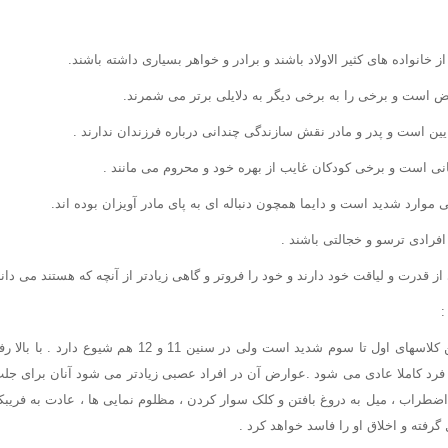
خانواده های کثیر الاولاد باشند و برادر و خواهر بسیاری داشته باشند.
یض است و برخی را به برخی دیگر به دلایلی برتر می شمرند.
ین است و پدر و مادر نقش سازندگی چندانی درباره فرزندان ندارند .
انی است و برخی کودکان غایب از بهره خود و محروم می مانند .
 موارد شدید است و دایما همچون دنباله ای به پای مادر آویزان بوده اند.
رادی ترسو و خجالتی باشند .
از قدرت و لیاقت خود دارند و خود را فروتر و گاهی زیادتر از آنچه که هستند می دانن
:
ترس از مدرسه در سنین کلاسهای اول تا سوم شدید است ولی در سن
 فرد کاملا عادی می شود .عوارض آن در افراد عصبی زیادتر می شود آنان برای جل
 اضطراب ، میل به دروغ بافتن و کلک سوار کردن ، مظلوم نمایی ها ، عادت به فریب
گرفته و اخلاق او را فاسد خواهد کرد .