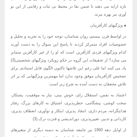
تازه ارایه می دهند تا ضمن بقا در محیط بی ثبات و رقابتی از این نو
آوری نیز بهره ببرند.
● ویژگیهای کارآفرینان
در اواسط قرن بیستم، روان شناسان، توجه خود را به تجزیه و تحلیل و
خصوصیات افراد متمرکز کردند تا پاسخ این سوال را به دست آورند
کدام ویژگیهای فردی کارآفرین است که او را از غیر کارآفرین متمایز
می سازد؟ از تحقیقات این گروه در حکم رویکرد ویژگیهای شخصیتی(3)
یاد می کنند اما علی رغم این تلاشها تاکنون الگوی قابل استنادی برای
تشخیص کارآفرینان موفق وجود ندارد اما مهمترین ویژگیهایی که بر اثر
تلاش محققان به دست آمده به شرح زیر است:
اعتماد به نفس، استقلال رای، خوش بینی، نیاز به موفقیت، پشتکار،
سخت کوشی، پیشگامی، خطرپذیری، اشتیاق به کارهای بزرگ، رفتار
هدایتگرانه، مردم داری، انتقاد پذیری، ابتکار و نوآوری، انعطاف پذیری،
کاردانی و تدبیر، تغییرپذیری، دوراندیشی و قدرت درک.(3)
از اوایل دهه 1960 نیز جامعه شناسان به دسته دیگری از متغیرهای