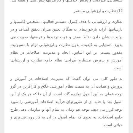
شناسایی، قدردانی و پاداش خلاقیتها و کارآفرینها پیش بینی و تعبیه کند.
12) نظارت و ارزشیابی مستمر
نظارت و ارزشیابی با هدف کنترل مستمر فعالیتها، تشخیص کاستیها و
نارساییها، ارایه بازخوردهای به هنگام، تعیین میزان تحقق اهداف و در
نهایت، نشان دادن نقاط ضعف و قوت تهدیدها و فرصتها، صورت می
پذیرد. دستیابی به کیفیت، بدون نظارت و ارزشیابی توام با مسیولیت
مقدور نیست. بر این اساس، ایجاد و مدیریت اصلاحات در نظام
آموزش و پرورش مستلزم طراحی نظام جامع نظارت و ارزشیابی
است.
به طور کلی، می توان گفت: که مدیریت اصلاحات در آموزش و
پرورش و هدایت آن به سمت نظام آموزشی خلاق و کارآفرین در گرو
توجه عملی به این اصول دوازده گانه است. از آن جا که هر یک از این
اصول بعد یا جنبه ای از ضرورتهای فرآیند اصلاحات آموزشی را مورد
توجه قرار می دهد، توجه هم زمان به تمام آنها و سازمان دهی طرح
جامع اصلاحات، به نحوی که تمام اصول در آن به کار رود، ضروری و
حیاتی است.