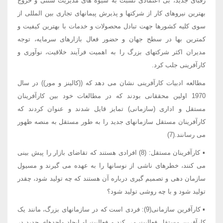
رقبای جدید، بی اعتمادی نسبت به شیوه های مدیریت سنتی و خروج
بهترین نیروهای کار از شرکتها و پذیرش پیمانهای تجاری بین المللی از
سوی کلیه کشورها جهت تبادل محصولات و خدمات با بهترین کیفیت و
کمترین بها در سطح جهان و حضور فعال بازارهای سرمایه، توجه
مدیران اکثر شرکتهای بزرگ را به اهمیت فرآیند خلاقیت، نوآوری و
کارآفرینی جلب کرد.
مطالعه ادبیات کارآفرینی نشان می دهد که ((کالینز و مور)) در سال
1970 اولین محققانی بودند که در مطالعات خود بین کارآفرینان
مستقل و اداری (سازمانی) تمایز قایل شدند و عنوان کردند که
کارآفرینان مستقل سازمانهای جدید را به طور مستقل به منصه ظهور
می رسانند.(7)
▪ کارآفرینان مستقل: (8) افرادی هستند که تقاضای بازار را پیش بینی
می کنند، خطرهای ناشی از نوسانها را به عهده می گیرند و مسیول
سازمان دهی و تصمیم گیری درباره آن هستند که چه تولید شود، چقدر
تولید شود و با چه روشی تولید شود؟
▪ کارآفرین سازمانی(9): فردی است که در سازمانهای بزرگ، مانند یک
کارآفرین مستقل فعالیت می کند و فعالیت او ایجاد واحدهای جدید در