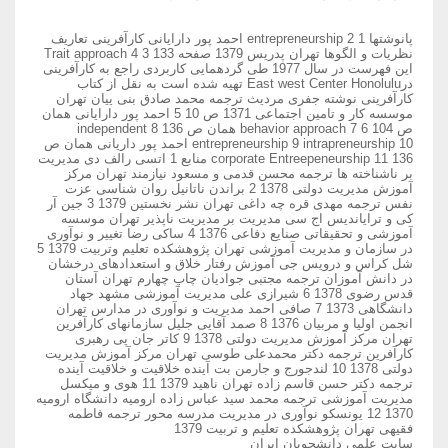
پانوشتها 1 entrepreneurship 2 احمد پور دارایانی کارآفرینی تعاریف
نظریات و الگوها تهران پدریس 1379 صفحه 133 3 Trait approach 4
این فهرست در سال 1977 طی گردهمایی کاربردی راجع به کارآفرینی
درEast west Center Honolulu تهیه شده است به نقل از کتاب
کارآفرینی نوشته جفری مردیث ترجمه محمد صادق بنی ییان تهران
موسسه کار و تامین اجتماعی 1371 ص 10 5 احمد پور دارایانی همان
ص 104 6 behavior approach 7 همان ص 136 8 independent
entrepreneurship 9 intrapreneurship 10 احمد پور داریانی همان ص
136 11 corporate Entreepeneurship منابع 1 اتسی رالف دی مدیریت
بر ناشناخته ها ترجمه محسن قدمی و مسعود نیازمند تهران مرکز
آموزش مدیریت دولتی 1378 2 براندن ناتانیل روان شناسی عزت
نفس ترجمه مهدی قره چه داغی تهران نشر نخستین 1379 3 جین آر
کی و ترایاندیس اج سی مدیریت بر مدیریت ناپذیر تهران موسسه
آموزشی و تحقیقاتی صنایع دفاعی 1376 4 ساکی رضا تغییر و نوآوری
در سازمان و مدیریت آموزشی تهران پژوهشکده تعلیم وتربیت 1379 5
شل کراس و درویس جی آموزش رفتار خلاق و استعدادهای درخشان
در دانش آموزان ترجمه مجتبی جوادیان چاپ چهارم تهران آستان
قدس رضوی 1378 6 شیرازی علی مدیریت آموزشی مشهد جهاد
دانشگاهی 1373 7 صافی احمد مدیریت و نوآوری در مدارس تهران
انجمن اولیا و مربیان 1376 8 صمد آقایی جلیل سازمانهای کارآفرین
تهران مرکز آموزش مدیریت دولتی 1378 9 کاتر جان پی رهبری
کارآفرین ترجمه دکتر محمدعلی طوسی تهران مرکز آموزش مدیریت
دولتی 1378 10 لندجورج و جارمن بت آینده خلاقیت و خلاقیت آینده
ترجمه دکتر حسن قاسم زاده تهران ناهید 1379 11 هوی و میکسل
مدیریت آموزشی ترجمه محمد سید عباس زاده ارومیه دانشگاه ارومیه
1370 12 یونسکو نوآوری در مدیریت مدرسه محور ترجمه فاطمه
فقیهی تهران پژوهشکده تعلیم و تربیت 1379
سایت علمی دانشجویان ایران