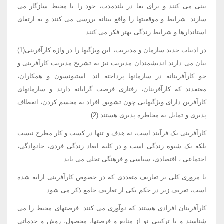
بینی می کنند و برای بقا در بلندمدت، خود را با محیط سازگار می
سازند. شرایط و موقعیتها را واقع بینانه بررسی می کنند و به ارتقای
استاندارها و شرایط زندگی بهتر فکر می کنند.
در ادبیات جدید سازمان و مدیریت، این ویژگیها را در واژه کارآفرینی(1)
بیان می دارند اندیشمندان مدیریت نیز به تشریح مدیریت کارآفرینی و
جو کارآفرینانه در سازمانها پرداخته اند. استیونسون و همکاران،
معتقدند که کارآفرینان، رفتاری فرصت گرایانه دارند و سازمانهای
کارآفرین دارای ویژگیهایی چون تشویق افراد به مجسم کردن، انعطاف
پذیری و تمایل به مخاطره پذیری هستند.(2)
کارآفرینی یک فرآیند است، نه هدف و تنها در کسب و کار مطرح نیست
بلکه یک شیوه زندگی است و در کلیه ابعاد زندگی فردی، خانوادگی،
اجتماعی ، اقتصادی، سیاسی و فرهنگی تجلی می یابد.
با مروری کلی بر تعاریف متعددی که در خصوص کارآفرینی ارایه شده
است، تعریف زیر در حکم یکی از تعاریف جامع ذکر می شود:
کارآفرینان افرادی هستند که نوآوری می کنند. فرصتهای محیط را می
شناسند و با ترکیبی نو از منابع و فرصتها، محصول، روش و خدماتی