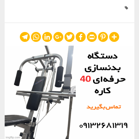
Telegram
WhatsApp
LinkedIn
Google+
Twitter
Facebook
Print
Pinterest
Share