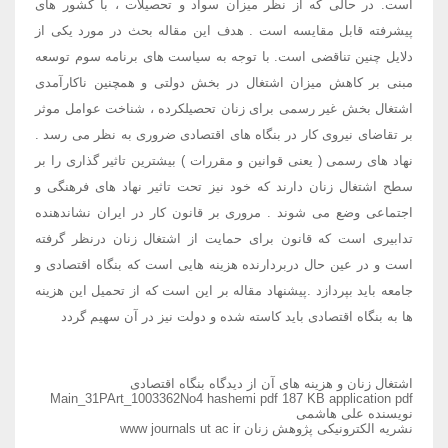
است. در حالی که از نظر میزان سواد و تحصیلات ، با کشور های
پیشرفته قابل مقایسه است . هدف این مقاله بحث در مورد یکی از
دلایل چنین تناقضی است. با توجه به سیاست های برنامه سوم توسعه
مبنی بر کاهش میزان اشتغال در بخش دولتی و همچنین ناکارآمدی
اشتغال بخش غیر رسمی برای زنان تحصیلکرده ، شناخت عوامل موثر
بر تقاضای نیروی کار در بنگاه های اقتصادی ضروری به نظر می رسد .
نهاد های رسمی ( یعنی قوانین و مقررات ) بیشترین تاثیر گذاری را بر
سطح اشتغال زنان دارند که خود نیز تحت تاثیر نهاد های فرهنگی و
اجتماعی وضع می شوند . مروری بر قانون کار در ایران نشاندهنده
تدابیری است که قانون برای حمایت از اشتغال زنان درنظر گرفته
است و در عین حال دربردارنده هزینه هایی است که بنگاه اقتصادی و
جامعه باید بپردازد .پیشنهاد مقاله بر این است که از تحمیل این هزینه
ها به بنگاه اقتصادی باید کاسته شده و دولت نیز در آن سهیم گردد
اشتغال زنان و هزینه های آن از دیدگاه بنگاه اقتصادی
Main_31PArt_1003362No4 hashemi pdf 187 KB application pdf
نویسنده علی هاشمی
نشریه الکترونیکی پژوهش زنان www journals ut ac ir