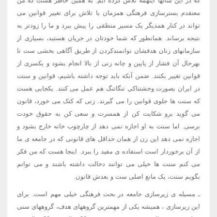
که در این سالها اینهمه تلاش کرده ایم. به همین خاطر هست که من
معتقدم بسترسازی فرهنگی همزمان با تلاش برای تغییر قوانین می
تواند در کنار همدیگر یک مسیر منطقی را پیش ببرد و ما را زودتر به
نتیجه برساند. همانطور که شما خودتان در جریان هستید، بسیاری از
سازمانهای زنان هدفشان توانمندکردن از طریق آگاهی بخشی ست تا
بهرحال آن فشار از پایین و چانه زنی از بالا انجام بشود و یکسری از
قوانین تغییر بکنند. ضمن آنکه باید توجه داشته باشیم، قوانین و سنت
در ایران بصورت وحشتناکی تنگاتنگ هم عمل می کنند. یکجایی هست
که سنت ها جلوی قوانین را می گیرند. زنی که کتک می خورد، قانون
می گوید برو شکایت کن از همسرت و سعی کن به حقوق خودت
برسی. اما سنت به او اجازه نمی دهد از چارچوب خانه خارج بشود و
اجازه نمی دهد این زن از همان حداقل های قانونی که در جامعه ی ما
از آن برخوردار است استفاده ی مفید را ببرد. اینجا هست که من فکر
می کنم سنت ها خیلی می توانند دخالت داشته باشند و می توانم
بگویم سنت، یک مانع اصلی ست و بعدش قانون.
ـ مسیله ی زیرسازی جامعه در بحث فرهنگی خیلی مهم است. برای
این زیرسازی ، همیشه یکی از مهمترین گروههای هدف، گروههای سنی