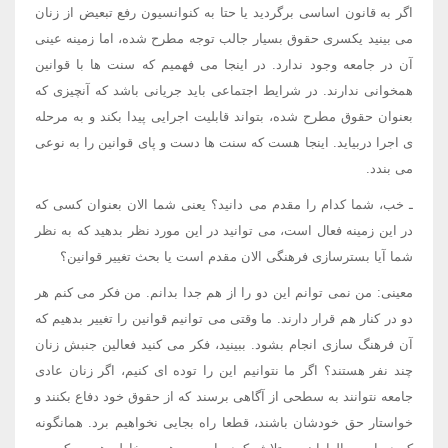
اگر به قانون اساسی برگردید یا حتا به کنوانسیون رفع تبعیض از زنان
می بینید یکسری حقوق بسیار جالب توجه مطرح شده، اما زمینه عینی
آن در جامعه وجود ندارد. در اینجا می فهمیم که سنت ها با قوانین
همخوانی ندارند. در شرایط اجتماعی باید جریانی باشد که آنچیزی که
بعنوان حقوق مطرح شده، بتواند قابلیت اجرایی پیدا بکند و به مرحله
ی اجرا دربیاید. اینجا هست که سنت ها دست و پای قوانین را به نوعی
می بندد.
ـ خب، شما کدام را مقدم می دانید؟ یعنی شما الان بعنوان کسی که
در این زمینه فعال است، می توانید در این مورد نظر بدهید که به نظر
شما آیا بسترسازی فرهنگی الان مقدم است یا بحث تغییر قوانین؟
معینی: من نمی توانم این دو را از هم جدا بدانم. من فکر می کنم هر
دو در کنار هم قرار دارند. ما وقتی می توانیم قوانین را تغییر بدهیم که
آن فرهنگ سازی انجام بشود. ببینید، فکر می کنید فعالین جنبش زنان
چند نفر هستند؟ اگر ما نتوانیم این را توده ای کنیم، اگر زنان عادی
جامعه نتوانند به سطحی از آگاهی برسند که از حقوق خود دفاع بکنند و
خواستار حق خودشان باشند، قطعا راه بجایی نخواهیم برد. همانگونه