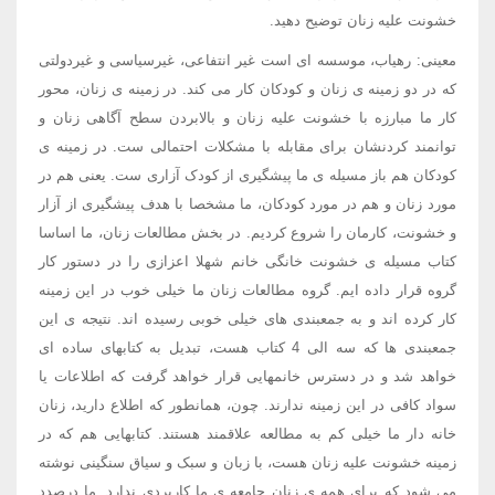
خشونت علیه زنان توضیح دهید.
معینی: رهیاب، موسسه ای است غیر انتفاعی، غیرسیاسی و غیردولتی
که در دو زمینه ی زنان و کودکان کار می کند. در زمینه ی زنان، محور
کار ما مبارزه با خشونت علیه زنان و بالابردن سطح آگاهی زنان و
توانمند کردنشان برای مقابله با مشکلات احتمالی ست. در زمینه ی
کودکان هم باز مسیله ی ما پیشگیری از کودک آزاری ست. یعنی هم در
مورد زنان و هم در مورد کودکان، ما مشخصا با هدف پیشگیری از آزار
و خشونت، کارمان را شروع کردیم. در بخش مطالعات زنان، ما اساسا
كتاب مسیله ی خشونت خانگی خانم شهلا اعزازی را در دستور کار
گروه قرار داده ایم. گروه مطالعات زنان ما خیلی خوب در این زمینه
کار کرده اند و به جمعبندی های خیلی خوبی رسیده اند. نتیجه ی این
جمعبندی ها که سه الی 4 کتاب هست، تبدیل به کتابهای ساده ای
خواهد شد و در دسترس خانمهایی قرار خواهد گرفت که اطلاعات یا
سواد کافی در این زمینه ندارند. چون، همانطور که اطلاع دارید، زنان
خانه دار ما خیلی کم به مطالعه علاقمند هستند. کتابهایی هم که در
زمینه خشونت علیه زنان هست، با زبان و سبک و سیاق سنگینی نوشته
می شود که برای همه ی زنان جامعه ی ما کاربردی ندارد. ما درصدد