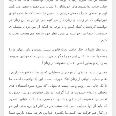
خیلی خوب توانمندی های خودشان را نشان می دهند و سعی می کنند
این توانمندی ها را به فعل دربیاورند. همین جا هست که ما سازمانهای
غیردولتی که در زمینه ی زنان کار می کنیم می توانیم به این زنان در
توانمند كردنشان كمك کنیم و با توجه به اینكه از بین بردن مسیله ی
خشونت اجتماعی، خواسته ی مورد نظر خود جامعه هم هست، فعالیت
کنیم.
ـ به نظر شما در حال حاضر بحث قانون بیشتر دست و پای زنهای ما را
بسته یا سنت؟ تقابل این دو را چگونه می بینید در بحث قوانین مربوط
به زنان، و بطور اخص اعمال خشونت بر زنان؟
معینی: ببینید، ما یکی از مهمترین مسایلی که در بحث خشونت داریم ،
عدم حمایت دولتی از زنان کتک خورده است. این یک واقعیت است. ما
تا یک جایی می رویم و می بینیم خانمهایی که مورد سوء استفاده های
مختلف و انواع خشونت ها قرا گرفته اند مثل خشونت روانی، خشونت
اقتصادی، خشونت اجتماعی و خشونت جنسی، متاسفانه قوانین آنطور
که باید از آنها حمایت نمی کند. سنت هم در کنار قوانین، یعنی این دو
در کنار هم حرکت می کنند. ما یکسری قوانین تعریف شده داریم. شما