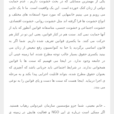
یکی از مهمترین مسایلی که در بحث خشونت داریم ، عدم حمایت
دولتی از زنان کتک خورده است. این یک واقعیت است. ما تا یک جایی
می رویم و می بینیم خانمهایی که مورد سوء استفاده های مختلف و
انواع خشونت ها قرا گرفته اند مثل خشونت روانی، خشونت اقتصادی،
خشونت اجتماعی و خشونت جنسی، متاسفانه قوانین آنطور که باید از
آنها حمایت نمی کند. سنت هم در کنار قوانین، یعنی این دو در کنار هم
حرکت می کنند. ما یکسری قوانین تعریف شده داریم. شما اگر به
قانون اساسی برگردید یا حتا به کنوانسیون رفع تبعیض از زنان می
بینید یکسری حقوق بسیار جالب توجه مطرح شده، اما زمینه عینی آن
در جامعه وجود ندارد. در اینجا می فهمیم که سنت ها با قوانین
همخوانی ندارند. در شرایط اجتماعی باید جریانی باشد که آنچیزی که
بعنوان حقوق مطرح شده، بتواند قابلیت اجرایی پیدا بکند و به مرحله
ی اجرا دربیاید. اینجا هست که سنت ها دست و پای قوانین را به نوعی
می بندد.
ـ خانم معینی، شما جزو مؤسسین سازمان غیردولتی رهیاب هستید.
اگر ممکن است درباره ی این NGO و فعالیت هایش در زمینه ی