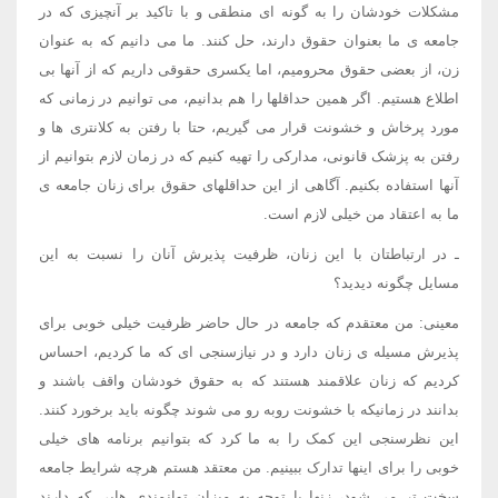
مشکلات خودشان را به گونه ای منطقی و با تاکید بر آنچیزی که در
جامعه ی ما بعنوان حقوق دارند، حل كنند. ما می دانیم که به عنوان
زن، از بعضی حقوق محرومیم، اما یکسری حقوقی داریم که از آنها بی
اطلاع هستیم. اگر همین حداقلها را هم بدانیم، می توانیم در زمانی که
مورد پرخاش و خشونت قرار می گیریم، حتا با رفتن به کلانتری ها و
رفتن به پزشک قانونی، مدارکی را تهیه کنیم که در زمان لازم بتوانیم از
آنها استفاده بکنیم. آگاهی از این حداقلهای حقوق برای زنان جامعه ی
ما به اعتقاد من خیلی لازم است.
ـ در ارتباطتان با این زنان، ظرفیت پذیرش آنان را نسبت به این
مسایل چگونه دیدید؟
معینی: من معتقدم که جامعه در حال حاضر ظرفیت خیلی خوبی برای
پذیرش مسیله ی زنان دارد و در نیازسنجی ای که ما کردیم، احساس
کردیم که زنان علاقمند هستند که به حقوق خودشان واقف باشند و
بدانند در زمانیکه با خشونت روبه رو می شوند چگونه باید برخورد کنند.
این نظرسنجی این کمک را به ما کرد که بتوانیم برنامه های خیلی
خوبی را برای اینها تدارک ببینیم. من معتقد هستم هرچه شرایط جامعه
سخت تر می شود، زنها با توجه به میزان توانمندی هایی که دارند