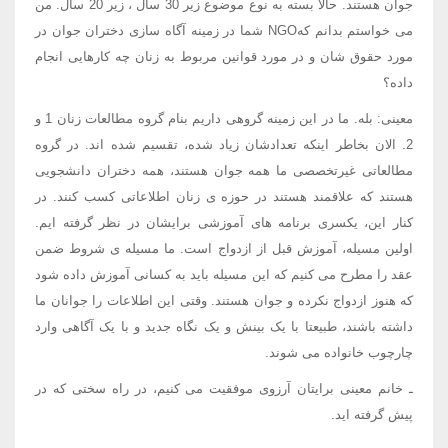
جوان هستند. حالا بسته به نوع موضوع زیر 30 سال ، زیر 20 سال. من
می خواستم بدانم کهNGO شما در زمینه آگاه سازی دختران جوان در
مورد حقوق شان و در مورد قوانین مربوط به زنان چه کارهایی انجام
داده؟
معینی: بله. ما در این زمینه گروهی داریم بنام گروه مطالعات زنان 1 و
2. الان بخاطر اینکه تعدادشان زیاد شده، تقسیم شده اند. در گروه
مطالعاتی غیرتخصصی ما همه جوان هستند، همه دختران دانشجویی
هستند که علاقمند هستند در حوزه ی زنان اطلاعاتی کسب کنند. در
کنار این، یکسری برنامه های آموزشی برایشان در نظر گرفته ایم.
اولین مسیله، آموزش قبل از ازدواج است. ما مسیله ی شروط ضمن
عقد را مطرح می کنیم كه این مسیله باید به كسانی آموزش داده شود
که هنوز ازدواج نکرده و جوان هستند. وقتی این اطلاعات را جوانان ما
داشته باشند، طبیعتا با یک بینش و یک نگاه جدید و با یک آگاهی وارد
چارچوب خانواده می شوند.
ـ خانم معینی برایتان آرزوی موفقیت می کنیم، در راه سختی که در
پیش گرفته اید.