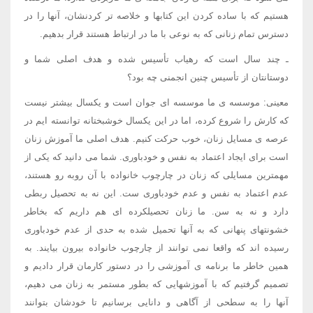
هستیم که با ساده کردن این کتابها و خلاصه تر کردنشان، آنها را در
دسترس تمام زنانی که به نوعی با ما در ارتباط هستند قرار بدهیم.
ـ چند سال است كه رهیاب تأسیس شده و هدف اصلی شما و
دوستانتان از تأسیس چنین انجمنی چه بود؟
معینی: موسسه ی ما موسسه ای جوان است و یکسال بیشتر نیست
که کارش را شروع کرده، اما در این یکسال خوشبختانه توانسته ایم در
عرصه ی مسایل زنان، خوب حرکت کنیم. هدف اصلی ما آموزش زنان
است برای ایجاد اعتماد به نفس و خودباوری. شما می دانید که یکی از
مهمترین مسایلی که زنان در چارچوب خانواده با آن روبه رو هستند،
عدم اعتماد به نفس و عدم خودباوری ست. این نه به تحصیل ربطی
دارد و نه به سن. ما زنان تحصیلکرده ای هم داریم که بخاطر
خشونتهای پنهانی که به آنها تحمیل شده به حدی از عدم خودباوری
رسیده اند که واقعا نمی توانند از چارچوب خانواده بیرون بیایند. به
همین خاطر ما برنامه ی آموزشی را در دستور کارمان قرار دادیم و
تصمیم گرفتیم که با آموزشهایی که بطور مستمر به زنان می دهیم،
آنها را به سطحی از آگاهی و دانایی برسانیم تا خودشان بتوانند