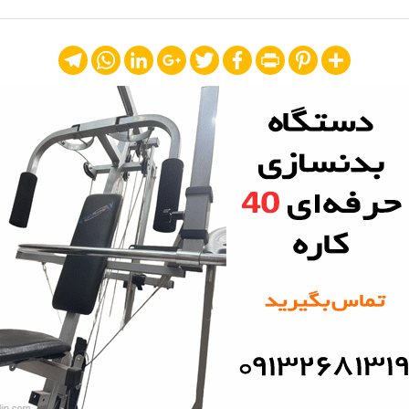
Telegram
WhatsApp
LinkedIn
Google+
Twitter
Facebook
Print
Pinterest
Share