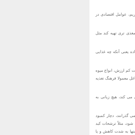
ریم، عوامل اقتصادی در
غذی تری تهیه كند مثل
ده یعنی آنكه چه غذایی
ات كم ارزش، انواع میوه
غل معمولا فرهنگ تغذیه
می كند، هیچ زیانی به
ی گذرانند، دچار كمبود
ود، مثلاً ترشحات كبد
تها به شدت كاهش و یا