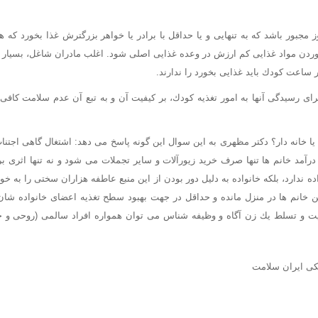
ز مجبور باشد كه به تنهایی و یا حداقل با برادر یا خواهر بزرگترش غذا بخورد 
ردن مواد غذایی كم ارزش در وعده غذایی اصلی شود. اغلب مادران شاغل، بسیار خ
 ساعت كودك باید غذایی بخورد را ندارند.
ای رسیدگی آنها به امور تغذیه كودك، بر كیفیت آن و به تبع آن عدم سلامت كاف
یا خانه دار؟ دكتر مظهری به این سوال این گونه پاسخ می دهد: اشتغال گاهی اجتنا
رآمد خانم ها تنها صرف خرید زیورآلات و سایر تجملات می شود و نه تنها اثری 
ده ندارد، بلكه خانواده به دلیل دور بودن از این منبع عاطفه هزاران سختی را به خود
 خانم ها در منزل مانده و حداقل در جهت بهبود سطح تغذیه اعضای خانواده شان
یریت و تسلط یك زن آگاه و وظیفه شناس می توان همواره افراد سالمی (روحی و 
کی ایران سلامت