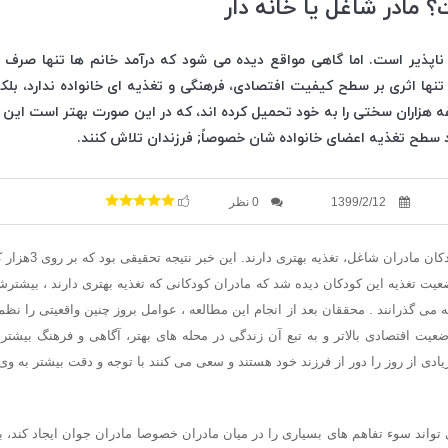
 مادر شاغل یا خانه دار
اپذیر است. اما گاهی مواقع دیده می شود که درآمد خانم ها تنها صرف خ
نها اثری بر سطح کیفیت افتصادی، فرهنگی و تغذیه ای خانواده ندارد، بلکه 
ه هزاران سختی را به خود تحمیل کرده اند، که در این صورت بهتر است این خ
 سطح تغذیه اعضای خانواده شان خصوصاً; فرزندان تلاش کنند.
1399/2/12
0 نظر
عیت تغذیه این كودكان دیده شد كه مادران كودكانی كه تغذیه بهتری دارند ، بیشترش
انه می گذرانند . محققان بعد از انجام این مطالعه ، عوامل بروز چنین واقعیتی را نظ
 اقتصادی بالاتر و به تبع آن زندگی در محله های بهتر، آگاهی و فرهنگ بیشتر و 
یادی از روز را دور از فرزند خود هستند و سعی می كنند با توجه و دقت بیشتر به وی 
 تواند سوء تفاهم های بسیاری را در میان مادران خصوصا مادران جوان ایجاد كند، ب