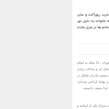
رید زیورآلات و سایر
خانواده به دلیل دور
انم ها در منزل مانده
چندی پیش اعلام شد كودكان مادران شاغل، تغذیه بهتری دارند. این خبر نتیجه تحقیقی بود كه بر روی 3هزار كودك ، 11 ساله به انجام
اغل اند و ساعات زیادی
م بیشتر مادران شاغل در
نهایتا ناراحتی وجدان،
غذا بدهند، دانستند.
ه سراغ یكی از اساتید و