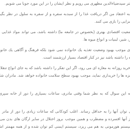
ر سیدضیاءالدین مظهری می رویم و نظر ایشان را در این مورد جویا می شویم.
 اعتقاد من اگر دریافت غذا را از سبدبه سفره و از سفره به سلول در نظر بگی
ایی را بازی می كنند.
ضعیت اقتصادی بهتری (بخصوص در جامعه ما) داشته باشد، می تواند مواد غذایی م
یر، لبنیات و انواع میوه ها.
دی موجب بهبود وضعیت تغذیه یك خانواده نمی شود بلكه فرهنگ و آگاهی یك خانوا
ه را داشته باشد نیز در كنار اقتصاد بسیار ارزشمند است.
ید روزانه به مغازه ای می رود، اگر این تفكر را داشته باشد كه به جای انواع تنقل
غزه ها را خریداری نماید، موجب بهبود سطح سلامت خانواده خواهد شد. مادران شا
 این سوال كه به نظر شما وقتی مادری، ساعات بسیاری را دور از خانه سپری 
 توان آنها را به حداقل رساند. اغلب كودكانی كه ساعات زیادی را دور از مادر م
ز آنها افسرده و مضطرب و همین موجب بروز اختلال در سایر ارگان های بدن می ش
یستم هورمونی به هم می ریزد، سیستم ایمنی كم توان شده و از همه مهمتر اش