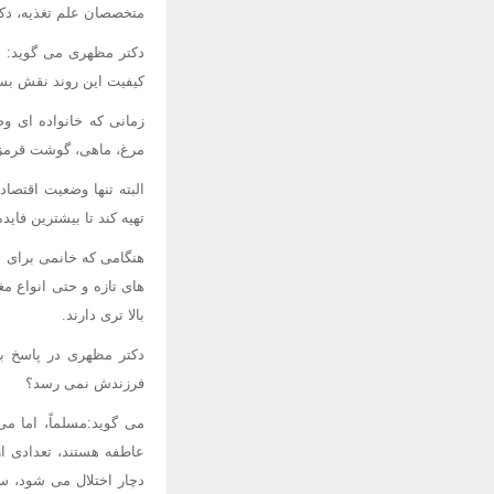
متخصصان علم تغذیه، دكت
دكتر مظهری می گوید: به
كیفیت این روند نقش بسز
زمانی كه خانواده ای و
مرغ، ماهی، گوشت قرمز، ش
البته تنها وضعیت اقتصا
تهیه كند تا بیشترین فاید
هنگامی كه خانمی برای خر
های تازه و حتی انواع م
بالا تری دارند.
دكتر مظهری در پاسخ به
فرزندش نمی رسد؟
می گوید:مسلماً، اما می
عاطفه هستند، تعدادی ا
دچار اختلال می شود، س