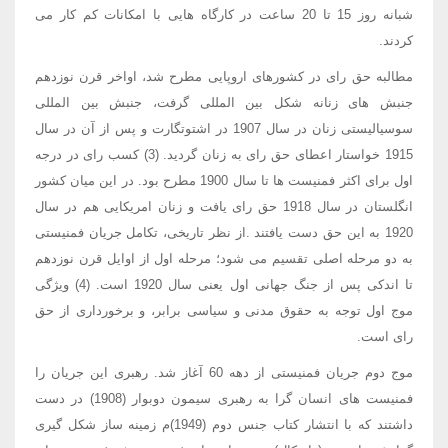
شبانه روز 15 تا 20 ساعت در کارگاه هایی با امکانات کم کار می
کردند.
مطالبه حق رای در کشورهای اروپایی مطرح شد، اواخر قرن نوزدهم
جنبش های زنانه شکل بین المللی گرفت، جنبش بین المللی
سوسیالیستی زنان در سال 1907 در اشتوتگارت و پس از آن در سال
1915 خواستار اعطای حق رای به زنان گردید. (3) کسب رای در درجه
اول برای اکثر فمنیست ها تا سال 1900 مطرح بود. در این میان کشور
انگلستان در سال 1918 حق رای یافت و زنان امریکایی هم در سال
1920 به این حق دست یافتند .از نظر تاریخی، تکامل جریان فمنیستی
به دو مرحله اصلی تقسیم می شود؛ مرحله اول از اوایل قرن نوزدهم
تا اندکی پس از جنگ جهانی اول یعنی سال 1920 است. (4) ویژگی
موج اول توجه به حقوق مدنی و سیاسی برابر، و برخورداری از حق
رای است.
موج دوم جریان فمنیستی از دهه 60 آغاز شد. رهبری این جریان را
فمنیست های انسان گرا به رهبری سیمون دوبوار (1908) در دست
داشتند که با انتشار کتاب جنس دوم (1949)م زمینه ساز شکل گیری