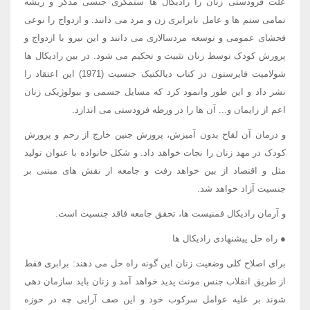
علت فرودستی زنان را رادیکال ها ستمگری جنسی مذکر و ریشه
تمامی ستم ها و عامل نابرابری زن و مرد می دانند. و ازدواج را نوعی
فحشای عمومی و توسعه مردسالاری می دانند و این نیرو با ازدواج و
پرورش کودک توسط زنان تثبیت و تحکیم می شود. در بین رادیکال ها
شولامیت فایرستون در کتاب دیالکتیک جنسیت (1971) این اعتقاد را
نشر داد و این طور وانمود کرد که مسایل جسمی و بیولوژیکی زنان
اعم از زایمان و... آن ها را در ورطه فرودستی می اندازد.
و درمان آن لقاح بدون آمیزش، پرورش جنین خارج از رحم و پرورش
کودک در مهد زنان را نجات خواهد داد. و شکل خانواده با عنوان تولید
مثل و اقتصاد از بین خواهد رفت و جامعه از نقش های مبتنی بر
جنسیت آزاد خواهد شد.
و آرمان رادیکال فمنیست ها، تحقق جامعه فاقد جنسیت است.
● راه حل پیشنهادی رادیکال ها
برای اصلاح کلی وضعیت زنان این گونه راه حل می دهند: برابری فقط
از طریق انقلاب جنس مونث پدید خواهد آمد و زنان باید سازمان دهی
شوند بر علیه عوامل سرکوب خود و این صف آرایی چه در حوزه