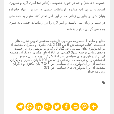
عمومی (جامعه) و چه در حوزه خصوصی (خانواده) امری لازم و ضروری
است. و در پی این مبارزه، ارتباطات جنسی در خارج از نهاد خانواده
بنیان شود و بنابراین زنانی که از این امر تعدی کنند متهم به همدستی
در ستم بر زنان می باشند. و امر لازم را در ارتباطات جنسی به سوی
همجنس گرایی تداوم بخشند.
منابع و مآخذ 1 معصومه موسوی تاریخچه مختصر تکوین نظریه های
فمنیستی کتاب توسعه ش 9 ص 115 2 یان مکنزی و دیگران مقدمه ای
بر ایدیولوژی های سیاسی ص 352 3 رک ورنر تونسن زن در جست
وجوی رهایی ترجمه شهلا لاهیجی ص 98 4 یان مکنزی و دیگران مقدمه
ای بر ایدیولوژی های سیاسی ص 351 5 رک آنوره میشل جنبش
اجتماعی زنان ترجمه هما زنجانی زاده ص 106 6 یان مکنزی و دیگران
مقدمه ای بر ایدیولوژی های سیاسی ص 346 7 یان مکنزی و دیگران
مقدمه ای بر ایدیولوژی های سیاسی ص 371
روزنامه جوان
Telegram
WhatsApp
LinkedIn
Google+
Twitter
Facebook
Print
Pinterest
Share