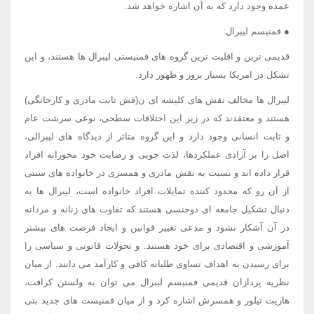
عمده وجود دارد که به آن اشاره خواهد شد.
● فمنیسم لیبرال:
قدیمی ترین و اقلیت ترین گروه های فمنیستی لیبرال ها هستند، و این
تشکل در امریکا بسیار بروز و ظهور دارد.
لیبرال ها مخالف نقش های کلیشه ای ن(قش ثابت مادری و کارخانگی)
هستند و معتقدند که در زیر این اختلافات سطحی، نوعی سرشت عام
و ثابت انسانی وجود دارد و این گروه متاثر از دیدگاه های لیبرالی،
اصل را بر آزادی عملکردها، لذت جویی و رضایت خود محورانه افراد
قرار داده اند و نسبت به نقش مادری و همسری در خانواده های سنتی
از آن رو که محدود کننده تمایلات افراد خانواده است، لیبرال ها به
دنبال تشکیل جامعه ای دوجنسی هستند که تفاوت های زنانه و مردانه
در آن آشکار نشود و مدعی تغییر قوانین و ایجاد فرصت های بیشتر
آموزشی و اقتصادی برای خود هستند. و تحولات قانونی و سیاسی را
برای رسیدن به اهداف تساوی طلبانه کافی و کارآمد می دانند. از میان
نظریه پردازان قدیمی فمنیسم لیبرال می توان به ولستن کرافت،
هاریت تیلور و همسرش اشاره کرد و از میان فمنیست های جدید بتی