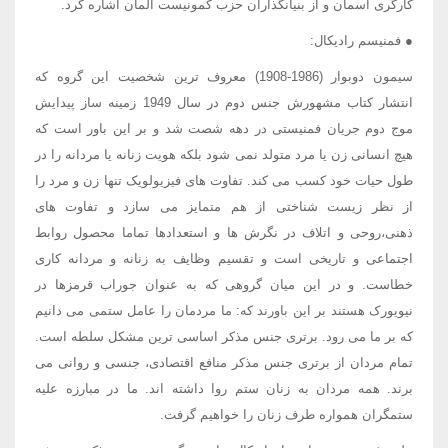
کارگری آسمان و از بنیانگذاران حزب کمونیست آلمان اشاره کرد.
● فمنیسم رادیکال:
سیمون دوبوار (1986-1908) معروف ترین شخصیت این گروه که
انتشار کتاب مشهورش جنس دوم در سال 1949 زمینه ساز پیدایش
موج دوم جریان فمنیستی در دهه شصت شد و بر این باور است که
هیچ انسانی زن یا مرد متولد نمی شود بلکه هویت زنانه یا مردانه را در
طول حیات خود کسب می کند. تفاوت های فیزیولویک تنها زن و مرد را
از نظر زیست شناختی از هم متمایز می سازد و تفاوت های
ذهنی،روحی و اتلاف در نگرش ها و استعدادها تماما محصول روابط
اجتماعی و تاریخی است و تقسیم وظایف به زنانه و مردانه کاری
خطاست. و در این میان گروهی که به عنوان جوراب قرمزها در
نیویورک هستند بر این باورند که: ما مردمان را عامل ستمی می دانیم
که بر ما می رود. برتری جنس مذکر اساسی ترین مشکل سلطه است.
تمام مردان از برتری جنس مذکر منافع اقتصادی، جنسی و روانی می
برند. همه مردان به زنان ستم روا داشته اند. ما در مبارزه علیه
ستمگران همواره طرف زنان را خواهیم گرفت.