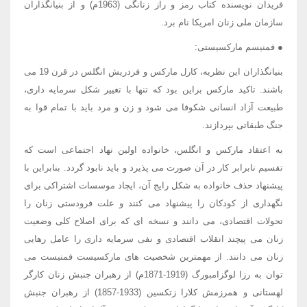
فریدان نویسنده کتاب رمز و راز زنانگی (1963م) و از بنیانگذاران
سازمان ملی زنان امریکا نام برد.
● فمنیسم مارکسیستی:
بنیانگذاران این نظریه، کارل مارکس و فردریش انگلس در قرن 19 می
باشند. تاکید مارکس براین بود که تنها با تغییر شکل سرمایه داری،
طبیعت آزاد انسانی شکوفا می شود و زن و مرد باید با تمام قوا به
جنگ طبقاتی بپردازند.
به اعتقاد مارکس و انگلس، خانواده اولین نهاد اجتماعی است که
تقسیم نابرابر کار در آن صورت می پذیرد و باید نابود گردد. بنابراین با
پیشنهاد حذف خانواده به شکل رایج آن، ایجاد موسسات اشتراکی برای
نگهداری از کودکان را پیشنهاد می کنند و علت فرودستی زنان را
تحولات اقتصادی، می دانند و نسخه ای که برای اصلاح کلی وضعیت
زنان می پیچند انقلاب اقتصادی و نفی سرمایه داری را عامل رهایی
زنان می دانند. از مهمترین شخصیت های مارکسیست فمنیست می
توان به رزا لوگزامبورگ (1919-1871م) از رهبران جنبش زنان کارگر
لهستانی و همرزمش کلارا زتکسین (1933-1857) از رهبران جنبش