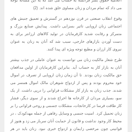
اعلامیه حقوق بشر فرانسه به حساب می آمد که به این مساله توجه
می داد که تمام مردان و زنان مساوی خلق شده اند. (2)
وقوع انقلاب صنعتی در قرن نوزدهم در گسترش و تعمیق جنبش های
اجتماعی زنان اروپایی تاثیر بسزایی داشت. پیدایش صنایع بزرگ و
متمرکز و رقابت شدید کارفرمایان در تولید کالاهای ارزانتر برای به
دست آوردن بازارهای خارجی، سبب شد که آنان به زنان به عنوان
نیروی کار ارزان و مطیع توجه ویژه ای پیدا کنند.
طرح شعار مالکیت زنان می توانست به عنوان عاملی در جذب بیشتر
آنان به بازار کار به حساب آید. بنابراین کارفرمایان از اولین مدافعان
حق مالکیت زنان بودند. تا آن زمان زنان اروپایی از تصرف در اموال
خود محروم بودند و پس از ازدواج شوهران مالک اموال همسر می
شدند. جذب زنان به بازار کار مشکلات فراوانی را درپی داشت. از یک
سو، بسیاری مردان از کارخانه ها اخراج شدند و از سوی دیگر، فشار
کار طاقت فرسا در کارخانجات، مشکلات جسمی و روحی فراوانی را بر
زنان تحمیل کرد. امنیت جنسی و وسایل رفاهی از جمله مهدکودک ، در
محیط کار وجود نداشت و قانون از حمایت آنان سرباز می زد و هنوز از
قوانینی چون مرخصی زایمان و ازدواج خبری نبود. زنان باید در هر