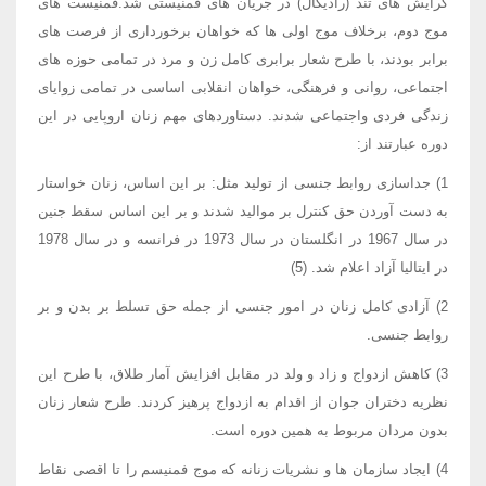
گرایش های تند (رادیکال) در جریان های فمنیستی شد.فمنیست های
موج دوم، برخلاف موج اولی ها که خواهان برخورداری از فرصت های
برابر بودند، با طرح شعار برابری کامل زن و مرد در تمامی حوزه های
اجتماعی، روانی و فرهنگی، خواهان انقلابی اساسی در تمامی زوایای
زندگی فردی واجتماعی شدند. دستاوردهای مهم زنان اروپایی در این
دوره عبارتند از:
1) جداسازی روابط جنسی از تولید مثل: بر این اساس، زنان خواستار
به دست آوردن حق کنترل بر موالید شدند و بر این اساس سقط جنین
در سال 1967 در انگلستان در سال 1973 در فرانسه و در سال 1978
در ایتالیا آزاد اعلام شد. (5)
2) آزادی کامل زنان در امور جنسی از جمله حق تسلط بر بدن و بر
روابط جنسی.
3) کاهش ازدواج و زاد و ولد در مقابل افزایش آمار طلاق، با طرح این
نظریه دختران جوان از اقدام به ازدواج پرهیز کردند. طرح شعار زنان
بدون مردان مربوط به همین دوره است.
4) ایجاد سازمان ها و نشریات زنانه که موج فمنیسم را تا اقصی نقاط