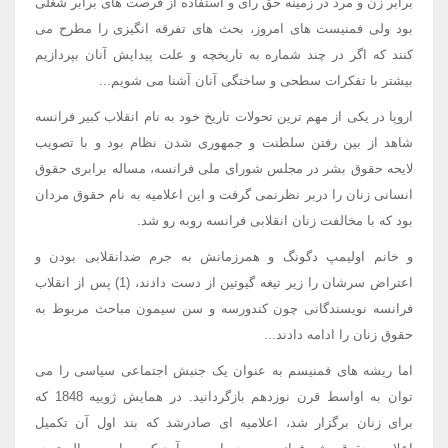
برابر زن و مرد در زمینه حق رای و استفاده از فرصت های برابر شغلی
بود ولی فمنیست های امروز، بحث های تفرقه انگیزی را مطرح می
کنند که اگر در چند شماره به تاریخچه و علت پیدایش آنان بپردازیم
بیشتر با تفکرات سطحی و ساختگی آنان آشنا می شویم...
اروپا در یکی از مهم ترین تحولات تاریخ خود به نام انقلاب کبیر فرانسه
شاهد از بین رفتن سلطنت و جمهوری شدن نظام بود و با تصویب
لایحه حقوق بشر در مجلس شورای ملی فرانسه، مساله برابری حقوق
انسانی زنان را دربر نظرنمی گرفت و این اعلامیه به نام حقوق مردان
بود که با مخالفت زنان انقلابی فرانسه روبه رو شد.
و خانم اولیمپ دگونگ و همرزمانش به جرم ضدانقلابی بودن و
اعتراض سرشان را زیر تیغه گیوتین از دست دادند، (1) پس از انقلاب
فرانسه نویسندگانی چون کندورسه و سن سیمون مباحث مربوط به
حقوق زنان را ادامه دادند...
اما ریشه های فمنیسم به عنوان یک جنبش اجتماعی سیاسی را می
توان به اواسط قرن نوزدهم بازگردانید. در همایش ژوییه 1848 که
برای زنان برگزار شد، اعلامیه ای صادرشد که بند اول آن تکمیل