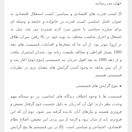
جهان می رسانید.
5) کسب قدرت های اقتصادی و سیاسی: کسب استقلال اقتصادی به
عنوان عامل اساسی کسب قدرت در خانواده و جامعه و وسیله ای
برای مبارزه سیاسی با جنس مرد، لازم شمرده می شد. میل به
اشتغال و احراز مناصب مختلف به نوبه خود در بالا رفتن میزان طلاق
در اروپا موثر بود. از آن جا که شعارها و اقدامات فمنیست های دهه
1960 بسیار افراطی و مخالف طبیعت زنانه بود، چندان استمرار نیافت
و از دهه 1980 به بعد افول جریان تند فمنیستی (موج دوم) آغاز شد و
از آن پس شاهد به وجود آمدن گرایش های معتدل تری در نظریات
فمنیستی هستیم.
● تنوع گرایش های فمنیستی:
فمنیست ها با وجود اختلاف دیدگاه های اساسی، در دو مساله مهم
وحدت نظر دارند؛ اول آن که زنان به دلیل جنسیت خود گرفتار تبعیض و
فروتری هستند و نیازهای آنان نادیده گرفته می شود، دوم آن که این
فروتری باید از میان برود و لازمه از بین بردن این تبعیض، اصلاح نظام
اقتصادی، اجتماعی و سیاسی است. (6) در بین فمنیسم ها پنج گرایش