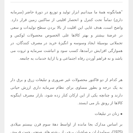
"همانگونه همۀ ما میدانیم ابزار تولید و توزیع در دورۀ حاضر (سرمایه
داری) تماماً تحت کنترل و انحصار اقلیتی از ساکنین زمین قرار دارد.
واضح است، هدف غایی این اقلیت از بالا بردن سطح تولیدات و سعی
در عرضۀ بیشتر و بهتر کالاها علی الخصوص محصولات لوکس و
تجملاتی بوسیلۀ ایجاد وسوسه و انگیزۀ خرید در مصرف کنندگان، در
هموارگی افزایش درآمدها، کسب سود و انباشت سرمایه و ثروت می
باشد و نه فراهم آوردن رفاه اجتماعی و یا ارایۀ خدمات به جامعه.
هر کدام از دو فاکتور محصولات غیر ضروری و تبلیغات زرق و برق دار
به یک درجه و بطور مساوی برای نظام سرمایه داری ارزش حیاتی
دارند و چنانچه یکی از این ارکان کنار زده شود، بازار مصرف اینگونه
کالاها از رونق باز می ایستد.
● زنان در تبلیغات
بر اساس مدارک بجا مانده از اواسط دهۀ سوم قرن بیستم میلادی
(1925)، سهامداران و صاحبان برخی از رشته های صنعتی جهت فروش