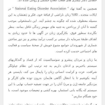
خطایی دچار بیماری های صعب العلاج جسمی و روحی شده اند.
همچنین به گفتۀ نهاد " National Eating Disorder Association " در
ایالات متحده ، 80% زنان ناراضی از قیافۀ خود، فکر و ذهنشان به این
مسیله معطوف شده که چگونه به چشم آیند. این دلمشغولی موجب
گشته تا آنان از پرداختن به جنبه های مهمتر زندگی غافل بمانند. بنظر
نگارندۀ سطور فوق، بکارگیری زنان در آگهی ها تا حدود زیادی به
اهداف طبقۀ سرمایه دار مبتنی بر کسب درآمد بیشتر و نیز دور ساختن
شماری از شهروندان جوامع متبوع خویش از صحنۀ سیاست و فعالیت
های اجتماعی خدمت کرده است.
ما زنان و مردان پیشرو و سوسیالسیت که از فساد و گندکاریهای
سیستم باخبریم و اذعان داریم به چه ترتیب این نظام چپاولگر
شرافت، عزت و کرامت انسانی زنان را پایمال می کند، بایستی هر
آیینه بکوشیم تا با انتقال آگاهی هایمان بدرون توده های کارگر و
مزدبگیر جامعه (زن و مرد) آنان را در جهت تصفیه حساب نهایی با این
سیستم که یگانه بانی استثمار، بهره کشی و تبعیضات موجود است، با
خود همگام سازیم."
▪ برگردان و یا نوشتن مقالات و مطالبی مانند این بمنظور نشان دادن