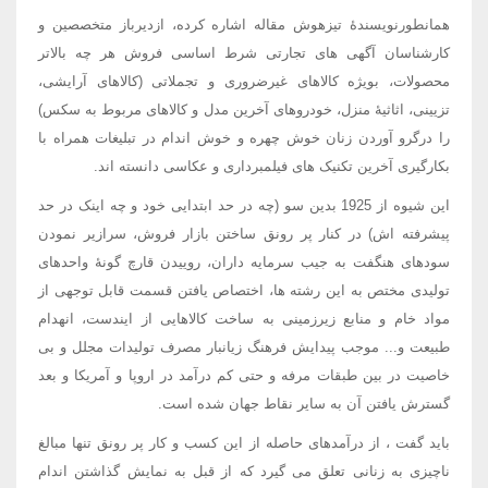
همانطورنویسندۀ تیزهوش مقاله اشاره کرده، ازدیرباز متخصصین و
کارشناسان آگهی های تجارتی شرط اساسی فروش هر چه بالاتر
محصولات، بویژه کالاهای غیرضروری و تجملاتی (کالاهای آرایشی،
تزیینی، اثاثیۀ منزل، خودروهای آخرین مدل و کالاهای مربوط به سکس)
را درگرو آوردن زنان خوش چهره و خوش اندام در تبلیغات همراه با
بکارگیری آخرین تکنیک های فیلمبرداری و عکاسی دانسته اند.
این شیوه از 1925 بدین سو (چه در حد ابتدایی خود و چه اینک در حد
پیشرفته اش) در کنار پر رونق ساختن بازار فروش، سرازیر نمودن
سودهای هنگفت به جیب سرمایه داران، روییدن قارچ گونۀ واحدهای
تولیدی مختص به این رشته ها، اختصاص یافتن قسمت قابل توجهی از
مواد خام و منابع زیرزمینی به ساخت کالاهایی از ایندست، انهدام
طبیعت و... موجب پیدایش فرهنگ زیانبار مصرف تولیدات مجلل و بی
خاصیت در بین طبقات مرفه و حتی کم درآمد در اروپا و آمریکا و بعد
گسترش یافتن آن به سایر نقاط جهان شده است.
باید گفت ، از درآمدهای حاصله از این کسب و کار پر رونق تنها مبالغ
ناچیزی به زنانی تعلق می گیرد که از قبل به نمایش گذاشتن اندام