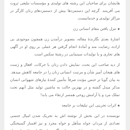
هایشان برای صاحبان این رشته های تولیدی و مؤسسات تبلیغی ثروت
می آفرینند. گرچه این دستمزدها بیش از دستمزدهای زنان کارگر در
مراکز تولیدی و خدماتیست.
● تنزل یافتن مقام انسانی زن
اشارۀ بعدی نگارندۀ مقاله، بتصویر درآمدن زن همچون موجودی بی
اراده، رضایت مند و آمادۀ انجام گرفتن هر عملی بر روی او در آگهی
های تجاری و یا تولیدات سینمایی در رشتۀ سکس است.
از دید صاحب این بحث، نمایش دادن زنان با حرکات، افعال و ژست
های هیجان آمیز شأن و مرتبت انسانی زنان را در جامعه کاهش میدهد.
به بیان گویا تر جنس مؤنث صرفاً بتأمین کنندۀ نیازهای شهوانی انسان
مذکر مبدل گشته و در بهترین حالت به ماشین تولید مثل آنهم تحت
تملک مرد و یا آرامش روحی همسر ارتقاء می یابد!
● اثرات تخریبی این تبلیغات بر جامعه
نویسنده در این بخش از نوشته اش به تحریک شدن امیال جنسی
تعدادی از مردان خواه متأهل و خواه مجرد و نیز افسار گسیختگی