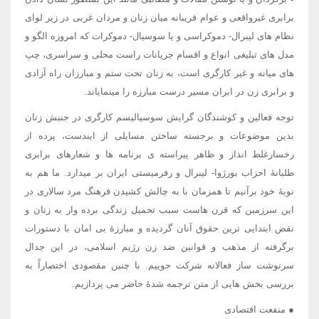
برابری غیرواقعی و عوام فریبانه میان زنان و مردان غربی در زیر لوای
نظام های لیبرال- دموکراسی و یا سوسیال- دموکرات که امروزه الگو و
مدل های تبلیغی انواع و اقسام جریانات راست محلی و سراسری، چپ
های میانه و غیر کارگری است، به زنان تحت ستم و مبارزان راه آزادی
و برابری زن در ابران مسیر درست مبارزه را مینمایاند.
توجه فعالین و کوشندگان گرایش سوسیالیسم کارگری در جنبش زنان
بدین موضوعات و برجسته ساختن مسایلی از ایندست، پرده از
رخسارغلط انداز و ظاهر پیراسته ی برنامه ها و شعارهای برابری
طلبانۀ احزاب بورژوا- لیبرال و رفرمیستی ایران بر میدارد. ما هم به
نوبۀ خود برآنیم تا همزمان با به چالش کشیدن فرهنگ مرد سالاری در
این سرزمین که قرن هاست سبب تحمیل زندگی برده وار به زنان و
نقض ابتدایی ترین حقوق آنان گردیده و مبارزۀ بی امان با دستورات
برگرفته از مذهب و قوانین ضد زن رژیم اسلامی، در این جدال
سرنوشت ساز فعالانه شرکت جوییم. با چنین مقصودی اختصاراً به
بررسی بخش هایی از متن ترجمه شدۀ حاضر می پردازیم.
● منفعت اقتصادی