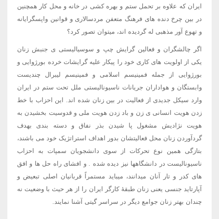
ایران که علاوه بر تحمل ستم و بهره کشی در خانه و محل کار همچنین
در بین چرخ دنده های فرهنگ متعفن مردسالاری و قوانین واپسگرایانه
و تهوع آور مذهبی له گردیده اند، میتوان تصور کرد؟
اگر چالشگران و فعالین گرایش چپ و سوسیالیستی ی جنبش زنان
یکی از اولویت های کاری خود را پیکار علیه گرایشات خرده بورژوایی و
بورژوایی از جمله فمینیسم اسلامی و فمینیسم لیبرال چندیست
وابستگان و هواداران جریانات ناسیونالیستی ملل تحت ستم در ایران
وارد سیکل جدیدی از فعالیت در بین زنان شده اند. این احزاب با خط
زدن هویت انسانی ی زن و باد زدن هویت ملی و قدوسیت بخشیدن به
هویت نژادیش مشغول پا شیدن بذر نفاق و دسته بندی بهدف
گردآوردن زنان محل فعالیتشان بدور اهداف استراتژیک خود می باشند،
بتازگی همین نوع تحرکات از سوی دانشجویان سمپات به احزاب
ناسیونالیست در دانشگاهها نیز دیده شده . و افشای راه حل ها و افق
های کدر و تار آنان میدانند، میباید مستمراً قربانیان اصلی تبعیض و
آپارتاید جنسی یعنی زنان طبقۀ کارگر ایران را از هر حیث با وضعیت نه
چندان بهتر زنان جوامع دیگر در سراسر گیتی آشنا نمایند.