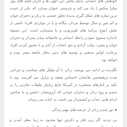
خواهش های انسانی بدلیل پخش این آگهی ها و اکران فیلم های پول
ساز( سکس ) یاد می کند و بدرستی عنوان میدارد که یکی از عمده
ترین سازه های شکل گیری پدیدۀ تجاوز جنسی به زنان و دختران جوان
و کم سن و سال توسط مردان بیگانه و یا در مواردی اقربا، ناشی از
نقش اینوع برنامه های تلویزیونی و یا سینمایی است. این مسیله
باندازۀ ممنوع نمودن رابطۀ انسانی و عاشقانه میان پسران و دختران
جوان و مجرد، سلب آزادی و حق انتخاب از آنان و یا مجبور کردن افراد
برعایت اوامر مذهبی و توصیه های دینی بحال جامعه مضر بوده و
خواهد بود.
نگارنده در ادامه می نویسد، زنان با آن هیکل های متناسب و جراحی
شده درهمجنس هایشان احساس ضعف و تزلزل می آفرینند. وی با
تکیه بر آمارهای منتشره در آمریکا نتایج زیانبار تبلیغات تجارتی را بر
جسم و روح زنان و دختران جوانی که آرزویشان داشتن و یا ساختن
اندام هایی جذاب و کششدار می باشد، به اثبات می رساند.
● دور شدن زنان از عرصه های مهم زندگی
بی تردید اگر زنی فکر و ذکرش تنها محدود به زیبا بنظر آمدن و