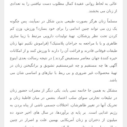
عالی به لحاظ روانی عقیدۀ کمال مطلوب دست نیافتنی را به تعدادی
از زنان می بخشند.
مسلماً زنان هرگز بصورت طبیعی بدین شکل در نمیآیند، پس چگونه
یک زن می تواند چنین اندامی را برای خود بسازد؟ ورزش، وزن کم
کردن تحت نظر پزشکان، تهیۀ تولیدات دارویی مرتبط با زیبا سازی
ظاهری و یا با مراجعه به جراحان پلاستیک؟ (فراموش نکنیم تنها زنان
طبقات فوقانی قادرند و فراغت آن را دارند تا ورزش کنند و از امکانات
خیره کنندۀ جهان معاصر مستفیض گردند.) در نتیجه رسالت بعدی اینوع
آگهی ها چه مستقیم و چه غیرمستقیم تشویق و برانگیختن زنان در
تهیۀ محصولات غیر ضروری و بی ربط با نیازهای و اساسی شان می
باشد.
مشکل به همین جا خاتمه نمی یابد، یکی دیگر از مضرات حضور زنان
در تبلیغات تجارتی سوای سلب اعتماد بنفس در میان قاطبۀ زنان و
تحریک آنها در تغییر ظاهرشان، اختلالات جسمی ناشی از پناه بردن به
رژیم غذایی است. بر پایه ی برآوردها، در سال های اخیر حدود ده
میلیون از دختران و زنان آمریکایی بهمین علت و اصرار در چنین