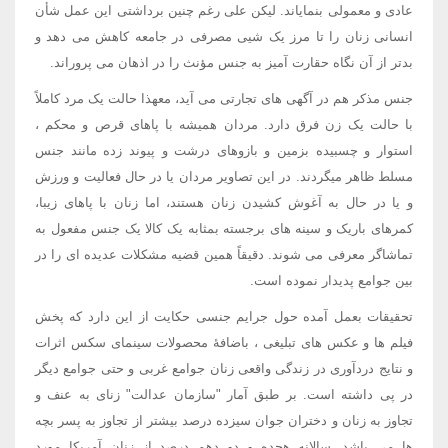
عادی و معمولی بنمایاند. لیکن علی رغم چنین برداشتی این عمل شأن
انسانی زنان را تا مرز یک شیی مصرفی در جامعه کاهش می دهد و
بدتر از آن نگاه حقارت آمیز به جنس مؤنث را در اذهان می پروراند.
جنس مذکر هم در آگهی های تجارتی می آید، معهذا حالت یک مرد کاملاً
با حالت یک زن فرق دارد. مردان همیشه با پاهای قرص و محکم ،
استوار و چسبیده بزمین و بازوهای درشت و پیوند زده مانند جنس
مسلط ظاهر میگردند. در این تصاویر مردان یا در حال فعالیت و ورزش
و یا در حال به آغوش کشیدن زنان هستند، اما زنان با پاهای زیبا،
کمرهای باریک و سینه های برجسته بمثابه یک کالا یک جنس مفعول به
تماشاگر معرفی می شوند. دقیقاً همین قضیه مشکلات عدیده ای را در
بین جوامع پدیدار نموده است.
تحقیقات بعمل آمده حول جرایم جنسی حکایت از این دارد که پخش
فیلم ها و عکس های تبلیغی ، باضافۀ محصولات سینمای سکس اثرات
و نتایج دردآوری در زندگی واقعی زنان جوامع غربی و حتی جوامع دیگر
در پی داشته است. بر طبق آمار "سازمان عدالت" زنای به عنف و
تجاوز به زنان و دختران جوان سیزده درصد بیشتر از تجاوز به پسر بچه
ها می باشد. سالانه هجده و دو دهم درصد از زنان آمریکا مورد