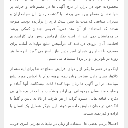
محصولات خود در بازار، از درج آگهی ها در مطبوعات و جراید پر
خوانندۀ آن مقطع بهره می بردند. با گذشت زمان، آن سهامداران و
مدیران صنایعی که مدت ها چنین سبک کاری را برگزیده بودند، متوجه
شدند که استفاده از آن متد تقریباً قدیمی چندان کمکی برشد
درآمدهایشان نمی کند، از اینرو بفکر آزمایش روش های کارآمدتری
افتادند. آنان بزودی دریافتند که درآمیختن تبلیغ تولیدات آماده برای
مصرف با تصاویری هیجان آمیز بدین نیاز پاسخ می گوید. آنچه ما هر
روزه در تلویزیون و بر پردۀ سینماها می بینیم .
اینک و در عصر ما یکی از راههای افزایش سطح تقاضا برای ایندسته از
کالاها، نشان دادن تصاویر زنان نیمه برهنه توأم با اجناس مورد تبلیغ
میباشد. در این آگهی ها زنان مهیا کنندۀ لذت بینندگانند. آنها آماده و
رضایت مند بسان موجوداتی بی اراده و شکیب و یا دختر بچه های بی
دفاع با قیافه هایی عشوه گرانه از هر طرف، از بالا به پایین و گاهاً با
انگشتی در دهان نمایش داده میشوند. این هرگز شمایل یک انسان با
اراده و قدرتمند نیست.
احتمالاً بزعم بعضی ها استفاده از زنان در تبلیغات تجارتی امری خوب،