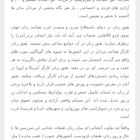
آزادی های فردی و اجتماعی ، باز هم نگاه بخشی از مردان بدان ها
آغشته با تحقیر و تبعیض است.
هنوز زنان در دنیای باصطلاح مدرن و متمدن غرب همانند زنان جهان
سوم جزو کالاهایی بحساب می آیند که باید نیاز انسان برتر (مرد) را
برطرف سازند. هنوز زنان در آن جوامع متاعی بیش نیستند. هنوز زنان
کارگر همانند مردان در این کشورها به شیوه های گوناگون مورد ظلم
واقع می گردند، استثمار می شوند و برای امرار معاش ناگزیرند به هر
خفت و بی حرمتی ای تن در دهند. هنوز زنان کارگر آمریکا و اروپا در
موارد زیادی دستمزدهای کمتری از مردان کارگر دریافت میکنند. هنوز
آنان در معرض خشونت و یورش های جنسی قرار دارند و بلاخره برخی
از زنان به اسباب تکمیل عیش و طرب پولدارها، متمکنین و خدایان زر
و زور تبدیل شده اند. این سیمای واقعی آزادی و تساوی حقوق میان
زن و مرد در دموکراسی های بورژوایی و شهرهای دلربا و فریبندۀ غرب
است.
واقعاً چه تفاوت آنچنانی ای میان زنان طبقات تحتانی این سرزمین ها با
حال و روز زنان طبقات فرودست کشورهای جنوب ( عقب مانده ) مثل