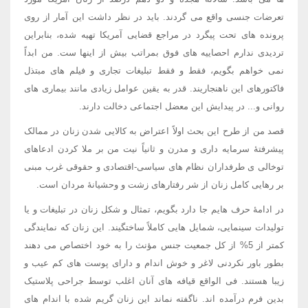
تعرضات جنسی واقع می گردند. باید در نظر داشت این آمار از روی
پرونده های تحت پیگرد در مراجع قضایی آمریکا تهیه شده، بنابراین
تردیدی ندارم احصاییه های فوق بمراتب بیش از اینها ست. من ابداً
نمی خواهم بگویم، فقط و فقط تبلیغات تجاری و فیلم های مبتذل
فاکتورهای این ناهنجاریند. قدر به یقین عوامل زیادی مانند بیماری های
روانی و... در پیدایش این معضل اجتماعی دخالت دارند.
قصد من از طرح این بحث اولاً اعتراض به کالایی شدن زنان در ممالک
پیشرفتۀ سرمایه داری و مدرن و ثانیاً نیت من بر ملا کردن ادعاهای
توخالی ی طرفداران نظام های سیاسی-اقتصادی و حقوقی غرب مبنی
بر رهایی کامل زنان از شر رفتارهای زشت و وحشیانۀ مردان است.
در ادامۀ حرف هایم جا دارد بگویم، تمثال و شکل زنان در تبلیغات و یا
تولیدات سینمایی، شمایل هایی کاملاً ساختگیند. این زنان که نمایندگی
کمتر از 5% از کل جمعیت جنس مؤنث را به خود اختصاص می دهند
بطور باور نکردنی لاغر و خوش اندام و دارای پوست های کم عیب و
زیبا هستند. فی الواقع قیافه های آنان اغلب توسط جراحی پلاستیک
بدین فرم درآمده اند. ناگفته نماند این زنان گریم شده با اندام های