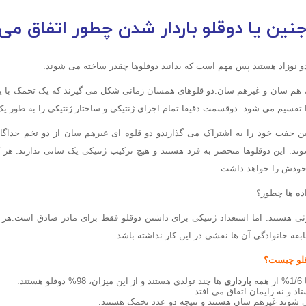
جنین یا
دوقلو باردار شدن
چطور اتفاق می 
و نوزاد هستید پس مهم است که بدانید دوقلوها چقدر ساخته می شوند.
ند، هم سان و غیرهم سان:دو قلوهای همسان زمانی شکل می گیرند که یک تخمک با 
تقسیم می شود. دوقسمت دقیقا تمام اجزای ژنتیکی و ساختار ژنتیکی را به طور یک
 جفت خود را به اشتراک می گذارندو دو قلوه ای غیرهم سان از دو تخم جداگا
د. این دوقلوها منحصر به فرد هستند و هیچ ترکیب ژنتیکی یک سانی ندارند. هر
خودش را خواهد داشت.
اده ها چطور؟
ارثی هستند. اما استعداد ژنتیکی برای داشتن دوقلو فقط برای مادر صادق است.هر 
قه خانوادگی آن ها نقشی در این کار نداشته باشد.
قلو چیست؟
ه
بارداری
ها چند تولدی هستند و از این میزان، 98% دوقلو هستند.
اد و نه زایمان اتفاق می افتد.
می شوند غیرهم سان هستند و نتیجه دو عدد تخمک هستند.