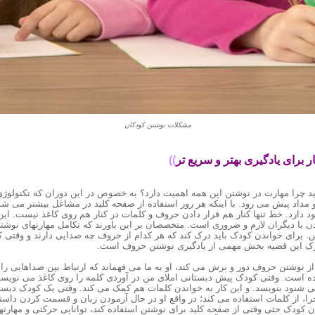
مشکلات نوشتن کودکان
))
د چرا مهارت در نوشتن این همه اهمیت دارد؟ به خصوص در این دوران که تکنولوژ
 مداد پیش می رود. با اینکه هر روز استفاده از صفحه کلید در مشاغل بیشتر می شود 
ود دارد. خط تنها کنار هم قرار دادن حروف و کلمات در کنار هم روی کاغذ نیست. این
دن با دیگران لازم و ضروری است. متخصصان بر این باورند که تکامل مهارتهای نوشتا
کس. برای خواندن کودک باید درک کند که هر کدام از حروف چه صدایی دارند و وقتی ک
ک این قضیه بخش مهمی از یادگیری نوشتن حروف است.
ز نوشتن حروف دور و برش می کند، او به ما می فهماند که ارتباط بین صداهایی را 
ده است. وقتی کودک پیش دبستانی املای من در آوردی کلمه را روی کاغذ می نویسد،
 می شنود بنویسد. و این کار به خواندن کلمات هم کمک می کند. وقتی یک کودک دبست
را، از کلمات استفاده می کند؛ در واقع او در حال آزمودن زبان و قسمت کردن داستان
 کودک حتی وقتی از صفحه کلید برای نوشتن استفاده کند، توانایی حرکتی و مهارتها