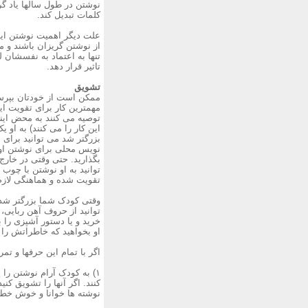
نوشتن در طول سالها یاد گر
کلمات تبدیل کند.
علت دیگر اهمیت نوشتن این 
از نوشتن گریزان باشند و م
تنها به اعتماد به نفسشان 
تاثیر قرار دهد.
تشویق
ممکن است از خودتان بپرسی
مهمترین کار برای تقویت ا
توصیه می کنند به محض این
این کار را می کنند) به او 
بزرگتر شد می توانید برای 
نویس محلی برای نوشتن او ا
بگذارید. حتی وقتی در خارج
توانید به او نوشتن با چوب 
تقویت شده و هماهنگی لازم
وقتی کودک شما بزرگتر شد و
توانید از حروف آهن ربایی،
خرید و یا دستور آشپزی را ب
او بخواهید که خاطراتش را ه
اگر با تمام این حرفها و تم
۱) به کودک آرام نوشتن را 
کنند. اگر آنها را تشویق ک
نوشته ها خوانا و خوش خط