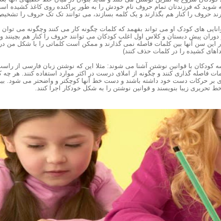
 شوید که فرزندتان تمام حروف نام خودش را به طور پراکنده روی کاغذ کشیده ا
یرند حروف را کنار هم بگذارند و یک کلمه بسازند، می توانند تک تک حروف را تشخیص 
انایی های کودک او می تواند بفهمد که کلمات چگونه کار می کنند وچگونه می توان با
وران پیش دبستان و کلاس اول اغلب کودکان می توانند حروف را کنار هم بچینند و 
ر این سن آنها بین کلمات فاصله نمی گذارند و ممکن است کلماتی را با شکل من در آ
اهای کشیده را در کلمات حذف کنند)
 کودکان با قوانین نوشتن آشنا می شوند: مثلا این که نوشتن زبان فارسی از راست
 فاصله گذاری کنند و چگونه از املای درست در اکثر موارد استفاده کنند. هر چه 
تری بر حرکات دست خود داشته باشند و دست خط آنها کوچکتر و واضحتر می شود. بی
ط تحریری زیبا بنویسند و قوانین نوشتن را به شکل خودکار اجرا کنند.