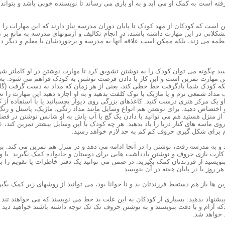
فته است به کمک او می آید و به او یاری می رساند تا نویسنده خوبی باشد و بتواند
است که کودکان از مهد کودک تا پایان دوران مدرسه نیاز دارند که این مهارات را د
شکلاتی در این مهارت داشته باشند، در انجام تکالیف و آزمونهای مدرسه به مانع بر
لطمه می زند، بلکه ممکن است علاقه آنها به مدرسه و برخوردشان با معلم و دیگر 
د چگونه می توان کودک را به نوشتن تشویق کرد تا مهارت نوشتن در او کاملتر ش
ین مهارت تمرین است و این کار با دادن فرصت نوشتن به کودک فراهم می شود. 
که کودک شما یادگرفت خط خطی کند، یعنی از هر زمان که مداد به دست گرفت (گا
یک مداد شمعی نرم و یا ماژیک با نوک کلفت بدهید و به او اجازه دهید این مهارت را 
او یک مرکز هنری درست کنید. کاغذهای بزرگی روی دیوار بچسبانید یا با استفاده از 
ختصاص دهید. برای نوشتن هم انواع وسایل مانند مداد رنگی، ماژیک، پاستل و رنگ
 از منزل هستید هم می توانید با دادن یک گچ یا آب پاش به او شانس نوشتن در فضای
روی ماسه های کنار دریا را یاد بدهید. هر چه کودک با این وسایل بیشتر تمرین کند
 برای شکل گیری حروف کم کم به حد لازم خواهد رسید.
 به مدرسه رفت، نوشتن را در آنجا ادامه می دهد و در منزل هم تمرین می کند. بر
 کارت بازی حروف و نوشتن یادداشت هایی برای دوستان و خانواده کمک بگیرید. یا 
نویسید از فرزندتان کمک بگیرید. در ضمن می توانید یک دفتر خاطرات یا تقویم را به 
ر روز یا در پایان هفته در آن بنویسد.
رین ها باز هم دستخط فرزندتان بد و نا خوانا بود، می توانید از روشهای زیر کمک بگیر
پیشنهاد بدهید: بسیاری از کودکان به این علت بد خط می نویسند که می خواهند تند بن
نیدکه آرام و با دقت بنویسند و به نوشتن حروف تک تک توجه داشته باشند خواهید دید
 خواهد شد.