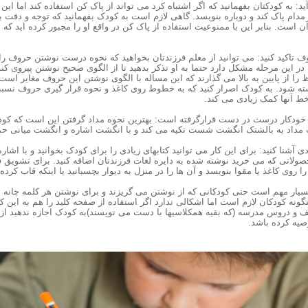
آید: به کودکتان بفهمانید که اگر اشتباه کرد می تواند از پاک کن استفاده کند اما این
م پاک کند و دوباره بنویسد. گاهی لازم است به کودک بفهمانید که توجه و دقت بیشت
 است. بنابر این با ممنوعیت استفاده از پاک کن در واقع او را مجبور کرده اید که د
 تاکید کنید: می توانید از معلم فرزندتان بخواهید که نحوه درست نوشتن حروف را ب
ر این مرحله مشکل دارد حتما به او تذکر بدهید تا از الگوی صحیح نوشتن پیروی کند.
را از پایین به بالا می گذارند که این مساله با الگوی نوشتن این حروف مغایر ا
وشته شود. به کودک اصرار کنید که به خطوط روی کاغذ و نحوه قرار گیری حروف نسب
ط آنها کمک زیادی می کند.
لت مداد به بالشتک انگشت شست تکیه می کند و با انگشت اشاره و انگشت میانی ح
ادی آشنا کنید: برای این کار می توانید کتابهای زیادی را برای کودک بخوانید و با اشار
حصولاتی که می خرید نوشته شده به دایره لغات فرزندتان اضافه کنید. برای تشویق فر
ا روی کاغذ یا مقوا بنویسد و آن ها را در منزل به دیوار بچسبانید یا اینکه قاب کرده و 
یار مهم است حتی کودکانی که از نوشتن می گریزند و برای نوشتن هر کلمه چانه می
ه کودکان لازم است اما اشکالی ندارد اگر استفاده از صفحه کلید را هم به این کو
لیف و دروس مدرسه (که بقیه همکلاسیها با دست می نویسند)به کودک اجازه ندهید از ک
صیه کرده باشد.