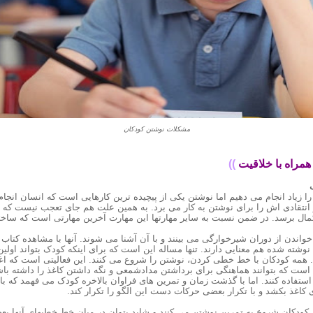
مشکلات نوشتن کودکان
همراه با خلاقیت
))
ر را زیاد انجام می دهیم اما نوشتن یکی از پیچیده ترین کارهایی است که انسان انج
 انتقادی اش را برای نوشتن به کار می برد. به همین علت هم جای تعجب نیست که 
مال برسد. در ضمن نسبت به سایر مهارتها این مهارت آخرین مهارتی است که ساخ
خواندن از دوران شیرخوارگی می بینند و با آن آشنا می شوند. آنها با مشاهده کتاب
وشته شده هم معنایی دارند. تنها مساله این است که برای اینکه کودک بتواند اولین
رد. همه کودکان با خط خطی کردن، نوشتن را شروع می کنند. این فعالیتی است که ا
زم است که بتوانند هماهنگی برای برداشتن مدادشمعی و نگه داشتن کاغذ را داشته با
استفاده کنند. اما با گذشت زمان و تمرین های فراوان بالاخره کودک می فهمد که با
اغذ بکشد و با تکرار بعضی حرکات دست این الگو را تکرار کند.
و حوش ۳ ۴ سالگی کودکان شروع به تمرین نوشتن می کنند و شاید بتوان در میان خط خطیهای آن