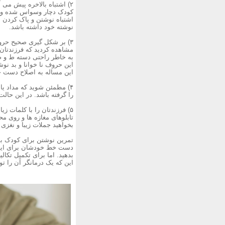
۲) اشتباه بالاخره پیش می 
کودک دچار وسواس شده و مدا
اشتباه نوشتن و پاک کردن آن
نوشته خود داشته باشد.
۳) بر شکل گیری صحیح حروف
مشاهده کردید که فرزندتان د
به خاطر راحتی دسته ط و ظ 
این حروف نا خوانا و بد ن
این مساله به اصلاح دست خ
را گرفته باشد. در این حا
۵) فرزندتان را با کلمات زی
تابلوهای مغازه ها و روی م
بخواهید جملات زیبا و نغزی ر
تمرین نوشتن برای کودک بس
دست خط خودشان برای اینگون
بدهید. اما برای تکمیل تکا
این که یک درمانگر آن را تو