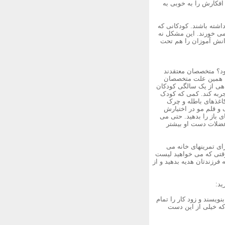
 افکارش را به خوبی به
اشته باشند. کودکانی که
 می خورند. این مشکل نه
دانش آموزان را هم تحت
ود؟ متخصصان معتقدند
به همین علت متخصصان
هی از یک سالگی کودکان
تجربه کند. کمی که کودک
کاغذهای باطله و چرک
 و قلم مو در اختیارش
 باز را بدهید. حتی می
، عضلات دست او بیشتر
ای تمرینهای خانه می
وقتی که می خواهید لیست
فرزندتان هدیه بدهید و از
ید:
ویسند و زود کار را تمام
 که خیلی از این دست