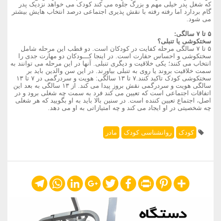
که شغل پدر خیلی مهم و بزرگ جلوه می کند کودک می خواهد نزدیک پدر
گام بردارد اما رفته رفته با نقش پذیری اجتماعی درصد انتخاب هایش بیشتر
می شود.
۵ تا ۷ سالگی:
سختکوشی یا تنبلی؟
۵ تا ۷ سالگی مرحله کفایت در کودکان است. دو قطب این مرحله شامل
سختکوشی و احساس حقارت است. در اینجا کـــودکان دو مهارت جدی را
انتخاب می کنند؛ یکی خلاقیت و دیگری تنبلی. آنها در این مرحله می توانند به
سمت خلاقیت بروند یا روی به تنبلی بیاورند. در این سن والدین باید بر
سختکوشی کودک تاکید کنند.۷ تا ۱۳ سالگی: هویت و سردرگمی در ۷ تا ۱۳
سالگی هویت و سردرگمی نقش بروز پیدا می کند. از ۱۳ سالگی به بعد این
اتفاقات اجتماعی است که تعیین می کند فرد به سمت چه شغلی برود و در
اصل، اجتماع تعیین کننده است. در سنین بالا باید به او بگویید که هر شغلی
چه شخصیتی در او ایجاد می کند و چه امتیازاتی به او می دهد.
کودک
روانشناسی کودک
مادر
Telegram
WhatsApp
LinkedIn
Google+
Twitter
Facebook
Print
Pinterest
Share