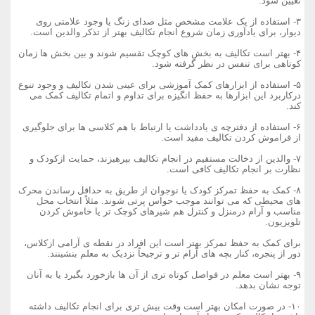
تعیین شود.
۳- استفاده از یک علامت مشخص مثل صدای زنگ یا وجود علامتی روی
دیوار، برای یادآوری زمان شروع انجام تکالیف بهتر از تذکر والدین است.
۴- بهتر است تکالیف به بخش های کوچک تقسیم شوند و بین بخش ها زمان
کوتاهی برای تنفس در نظر گرفته شود.
۵- استفاده از ابزارهای کمک آموزشی برای عینی شدن تکالیف و وجود تنوع
درکاربرد این ابزارها به حفظ انگیزه برای تداوم و اتمام تکالیف کمک می
کند.
۶- استفاده از دفترچه ی یادداشت یا ارتباط با هم کلاسی ها برای جلوگیری
از فراموش کردن تکالیف مفید است.
۷- والدین از دخالت مستقیم در انجام تکالیف بپرهیزند، حمایت ازکودک و
نظارت بر انجام تکالیف کافی است.
۸- کمک به حفظ تمرکز کودک یا نوجوان از طریق به حداقل رساندن محرک
های محیطی که می توانند موجب حواس پرتی شوند. مثلاً انتخاب محل
مناسب و آرام درمنزل و کنترل هم شیرهای کوچک تر یا خاموش کردن
تلویزیون.
برای کمک به حفظ تمرکز بهتر است این افراد در نقطه ی آرامی ازکلاس،
دور از پنجره، کنار بچه های آرام تر و ترجیحاً نزدیک به معلم بنشینند.
۹- بهتر است معلم در فواصل کوتاه تری از آن ها بازخورد بگیرد یا به آنان
توجه نشان بدهد.
۱۰- در صورت امکان بهتر است وقت بیش تری برای انجام تکالیف داشته