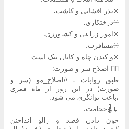
✳️بذر افشانی و کاشت.
✳️درختکاری.
✳️امور زراعی و کشاورزی.
✳️مسافرت.
✳️و کندن چاه و کانال نیک است
💇‍♂ اصلاح سر و صورت:
طبق روایات ، #اصلاح_مو (سر و
صورت) در این روز از ماه قمری
،باعث توانگری می شود.
💉🌡حجامت.
خون دادن فصد و زالو انداختن
#خون_دادن یا #حجامت #فصد#زالو