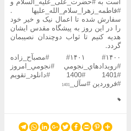
است به #حضرت_علی_علیه_السلام و
#فاطمه_زهرا_سلام_الله_علیها .
سفارش شده تا اعمال نیک و خیر خود
را در این روز به پیشگاه مقدس ایشان
هدیه کنیم تا ثواب دوچندان نصیبمان
گردد.
#۱۴۰۰ #۱۴۰۱ #مصبآح_زاده
#رويدادهاي_نجومي #نجومي_امروز
#1401 #1400 #دانلود_تقويم
#فروردین #سآل_
1401
Telegram
WhatsApp
LinkedIn
Google+
Twitter
Facebook
Print
Pinterest
Share