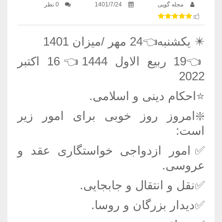
مجله گوپی
1401/7/24
0 نظر
✴️ یکشنبه👈24 مهر /میزان 1401
👈19 ربیع الاول 1444👈16 اکتبر
2022
⭐️احکام دینی و اسلامی.
❇️امروز روز خوبی برای امور زیر
است:
✅امور ازدواجی خواستگاری عقد و
عروسی.
✅نقل و انتقال و جابجایی.
✅دیدار بزرگان و روسا.