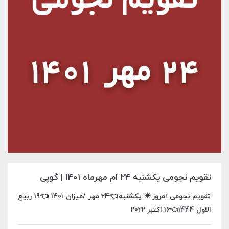
تقویم نجومی یکشنبه ۲۴ ام مهرماه ۱۴۰۱ | گوپی
تقویم نجومی امروز ✴️ یکشنبه👈24 مهر /میزان 1401 👈19 ربیع
الاول 1444👈16 اکتبر 2022