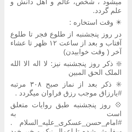
میشود ، شخص، عالم و اهل دانش و
علم گردد.
✴️️ وقت استخاره :
در روز پنجشنبه از طلوع فجر تا طلوع
آفتاب و بعد از ساعت ۱۲ ظهر تا عشاء
آخر ( وقت خوابیدن)
❇️️ ذکر روز پنجشنبه نیز: لا اله الا الله
الملک الحق المبین
✳️️ ذکر بعد از نماز صبح ۳۰۸ مرتبه
#یارزاق موجب رزق فراوان میگردد .
💠 ️روز پنجشنبه طبق روایات متعلق
است به
#امام_حسن_عسکری_علیه_السلام .
سفارش شده تا اعمال نیک و خیر خود