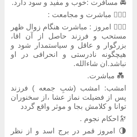
🚘 مسافرت :خوب و مفید و سود دارد.
👩‍❤️‍👩 مباشرت و مجامعت :
👩‍❤️‍👩 امروز : مباشرت هنگام زوال ظهر
مستحب و فرزند حاصل از آن اقا،
بزرگوار و عاقل و سیاستمدار شود و
هیچگونه نادرستی و انحرافی در او
نباشد.ان شاءالله.
💑 مباشرت.
امشب: امشب (شبِ جمعه ) فرزند
پس از فضیلت نماز عشا ،از سخنوران
توانا و کلامش بجا و موثر واقع گردد
🔭احکام نجوم .
🌗 امروز قمر در برج اسد و از نظر