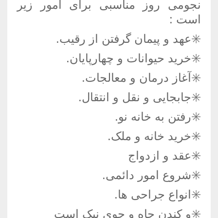
نجومی روز مناسبی برای امور زیر
است :
✳️عهد و پیمان گرفتن از رقیب.
✳️خرید حیوانات و چهارپایان.
✳️آغاز درمان و معالجات.
✳️جابجایی و نقل و انتقال.
✳️رفتن به خانه نو.
✳️خرید خانه و ملک.
✳️عقد و ازدواج
✳️شروع امور دائمی.
✳️انواع جراحی ها.
✳️و کندن چاه و جوی نیک است