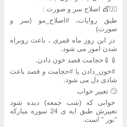
💇‍♂💇 اصلاح سر و صورت :
طبق روایات، #اصلاح_مو (سر و
صورت)
در این روز ماه قمری ، باعث روبراه
شدن امور می شود.
💉💉حجامت فصد خون دادن.
#خون_دادن یا #حجامت و فصد باعث
شادی دل می شود.
🙄 تعبیر خواب
خوابی که (شب جمعه) دیده شود
تعبیرش طبق ایه ی 24 سوره مبارکه
"نور " است.