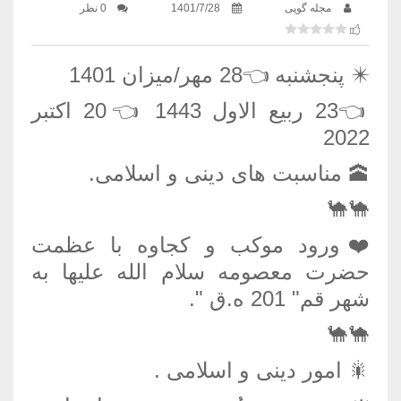
مجله گوپی
1401/7/28
0 نظر
✴️ پنجشنبه 👈28 مهر/میزان 1401
👈23 ربیع الاول 1443 👈20 اکتبر
2022
🕋 مناسبت های دینی و اسلامی.
🐪🐪
❤️ورود موکب و کجاوه با عظمت
حضرت معصومه سلام الله علیها به
شهر قم" 201 ه.ق ".
🐪🐪
🎇 امور دینی و اسلامی .