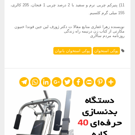
11) پنیرکم چربی نرم و سفید با 2 درصد چربی 1 فنجان، 205 کالری،
155 میلی گرم کلسیم.
نویسنده زهرا غفاری منابع مقالا ت دکتر ژوزف لین جین فوندا خنیون
مکارتی از کتاب زن درنیمه راه زندگی
روزنامه مردم سالاری
پوکی استخوان
پوکی استخوان بانوان
Telegram
WhatsApp
LinkedIn
Google+
Twitter
Facebook
Print
Pinterest
Share