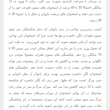
در مردان با سرعت کندتری صورت می گیرد. زنان با ورود به 75
سالگی احتمالا 30 تا 40 درصد از استخوان های ستون فقرات خود را از
دست می دهند و استخوان های درشت بازوان و ساق پا را حدودا 20 تا
30 درصد.
آسیب پذیرترین نواحی در بدن بانوان که دچار شکستگی می شود
ستون فقرات، لگن خاصره و مچ ها است چرا که استخوان این نواحی
می توانند آن قدر ضعیف شوند که خود به خود فرو ریزند. به علت این
که تحمل وزن بدن را نیز ندارند این اتفاق ممکن است بین سنین 50 تا
70 سالگی رخ دهد. شکستگی های ستون فقرات معمولا موجب درد
ناگهانی و شدید پشت و کاهش قد شده و در اثر پیشرفت می تواند
قسمت فوقانی پشت را به حالت خمیده، انحنا دهد. شکستگی های
استخوان لگن خاصره بیشترین تهدید برای بانوان از نظر ناتوانی و
حتی مرگ است چرا که طول عمر زنی که لگن خاصره او شکسته
باشد تا 12 درصد کاهش پیدا می کند. میزان مرگ و میر در میان زنان
میانسال در اثر پوکی استخوان از میزان سرطان سینه که منجر به
مرگ می شود بیشتر است البته این میزان مستقیما در اثر شکستگی
حادث نمی شود بلکه در اثر عوارض ثانویه مانند ذات الریه و ... پیش