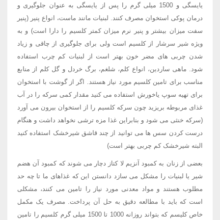
یایسگی و 1500 میلی گرم را پس از یایسگی به عنوان جلوگیری و
درمان پوکی استخوان مصرف کنند. لبنیات مانند ماست، انواع پنیر (پنیر
سفت میزان بیشتر و پنیر نرم میزان کمتر کلسیم را دارا است) و به
ویژه شیر سرشار از کلسیم است ولی برای جلوگیری از چاقی و زیاد
شدن چربی های مضر خون بهتر است از لبنیات کم چرب استفاده
شود. ماهی ساردین، انواع کلم، شلغم، برگ خردل و گل کلم از منابع
مناسب برای تامین کلسیم مورد نیاز هستند. اگر از گوشت با استخوان
برای تهیه سوپ یاخورش استفاده می کنید مقدار کمی سرکه را در آب
غذای مربوطه بریزید چون سرکه کلسیم را از استخوان بیرون می آورد
(سرکه خنثی می شود و بنابراین غذا مزه ترشی نخواهد داشت و هنگام
درست کردن سس ها می توانید از چند قاشق شیرخشک استفاده کنید
البته شیرخشک کم چربی بهتر است)
بعضی از زنان به کمبود آنزیم لا کتاز دچار می شوند که کمبود آن هضم
شیر یا لبنیات را مشکل می سازد دانستن این که غذاهای ما تا چه حد
مطلوب هستند و مواد معدنی مورد نیاز را تامین می کنند، مشکلی
است که باید با مطالعه دقیق به حل آن پرداخت. مصرف یک مکمل
خاص کلیسم که بتواند روزانه 1000 تا 1500 میلی گرم کلسیم را تامین