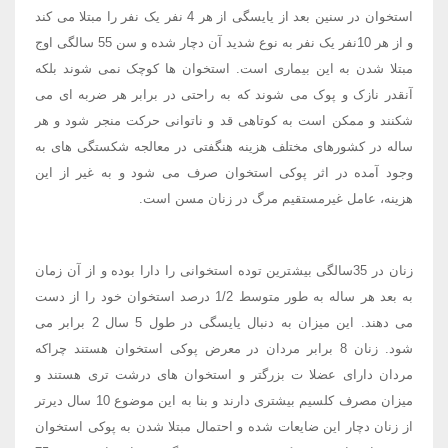
استخوان در سنین بعد از یایسگی از هر 4 نفر یک نفر را مبتلا می کند
و از هر 10نفر یک نفر به نوع شدید آن دچار شده و سن 55 سالگی اوج
مبتلا شدن به این بیماری است. استخوان ها کوچک نمی شوند بلکه
آنقدر نازک و پوک می شوند که به راحتی در برابر هر ضربه ای می
شکنند و ممکن است به کوتاهی قد و ناتوانی حرکت منجر شود و هر
ساله در کشورهای مختلف هزینه هنگفتی در معالجه شکستگی های به
وجود آمده در اثر پوکی استخوان صرف می شود و به غیر از این
هزینه، عامل غیرمستقیم مرگ در زنان مسن است.
زنان در 35سالگی بیشترین توده استخوانی را دارا بوده و از آن زمان
به بعد هر ساله به طور متوسط 1/2 درصد استخوان خود را از دست
می دهند. این میزان به دنبال یایسگی در طول 5 سال 2 برابر می
شود. زنان 8 برابر مردان در معرض پوکی استخوان هستند چراکه
مردان دارای عضلا ت بزرگتر و استخوان های درشت تری هستند و
میزان مصرف کلسیم بیشتری دارند و بنا به این موضوع 10 سال دیرتر
از زنان دچار این ضایعات شده و احتمال مبتلا شدن به پوکی استخوان