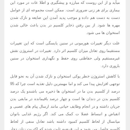
میآید و از این روست که مبارزه و پیشگیری و اطلا عات در مورد این
بیماری برای هر زنی ضروری است. ممکن است مجموعه ای از عوامل
دست به دست هم داده و موجب پدید آمدن این ضایعه و نازک شدن
مهره ها شود. از بین رفتن ذخایر کلسیم در بدن باعث خالی شدن
استخوان ها می شود.
علت دیگر تغییرات هورمونی در سنین یایسگی است که این تغییرات
مستقیما روی تعادل میزان کلسیم اثر دارد. تغییرات در استروژن نقش
غیرمستقیم ولی حفاظتی روی حفظ و نگهداری استخوان در سنین
باروری دارد.
با کاهش استروژن خطر پوکی استخوان و نازک شدن آن به نحو قابل
توجهی افزایش پیدا می کند و اما مهمترین دلیل تغذیه است چرا که 95
درصد از کلسیم بدن ما در استخوان ها ذخیره می باشندو یک درصد
کلسیم بدن در دندان ها است و چهار درصد باقیمانده در مابقی بدن
جریان داشته و در انجام وظایف حیاتی مانند ارسال پیام های عصبی و
انقباض و انبساط عضلا ت کمک می کند. اگر رژیم غذایی بانوان
میانسال از لحاظ کلسیم کمبود داشته باشد تعادل منفی از لحاظ
کلسیم حاصل می شود و این فرضیه ثابت شده که اکثریت زنان دچار