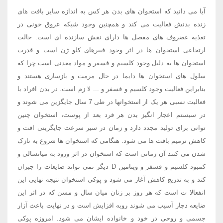
آیا می دانید که استخوان های بدن هر کس به اندازه سایر بافت های
زنده بدنش فعالیت می کند و همچنین وجود شبکه عروق خونی در
تغذیه غضروف های مفصل ها دارای نقش سازنده ای است. حالت
ارتجاعی استخوان ها در اثر وجود فیبرهای کلو ژن است و قدرت
استخوان ها به دلیل وجود کلسیم و فسفر و مواد معدنی است چرا که
سلول های استخوان ها دایما در حال مرمت و بازسازی هستند و
بنابراین فعالیت وجود کلسیم و فسفر و ... لا زم است. در بدن افراد با
فعالیت نسبی هر یک از استخوانها در طی 7 سال جایگزین می شوند و
در سیستم اعجاز انگیز بدن هر فرد بعد از پوست، استخوان چنین
توانی برای تولید مجدد دارد و زمان در سیر سرعت جایگزینی افت و
کاهش ترمیم بافت ها می شود. هنگامی که استخوان ها شروع به نازک
شدن می کنند آن زمانی است که استخوان در اثر ورود به میانسالی و
کمبود کلسیم و فسفر و ویتامین D دیگر نمی تواند ضایعات را جبران
کند و به تدریج کاهش آغاز می شود و پوکی استخوان نتیجه نهایی این
انفعالا ت است که هر روز بر زنان میان سال و مسن که در اثر این
ضایعه دچار آسیب می شوند روبه افزایش است و در نهایت باعث آزار
جسمی و روحی در خود و خانواده ایشان می شود. امروزه پوکی