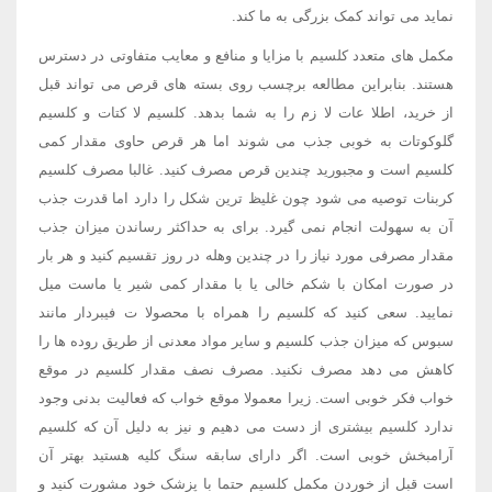
نماید می تواند کمک بزرگی به ما کند.
مکمل های متعدد کلسیم با مزایا و منافع و معایب متفاوتی در دسترس
هستند. بنابراین مطالعه برچسب روی بسته های قرص می تواند قبل
از خرید، اطلا عات لا زم را به شما بدهد. کلسیم لا کتات و کلسیم
گلوکوتات به خوبی جذب می شوند اما هر قرص حاوی مقدار کمی
کلسیم است و مجبورید چندین قرص مصرف کنید. غالبا مصرف کلسیم
کربنات توصیه می شود چون غلیظ ترین شکل را دارد اما قدرت جذب
آن به سهولت انجام نمی گیرد. برای به حداکثر رساندن میزان جذب
مقدار مصرفی مورد نیاز را در چندین وهله در روز تقسیم کنید و هر بار
در صورت امکان با شکم خالی یا با مقدار کمی شیر یا ماست میل
نمایید. سعی کنید که کلسیم را همراه با محصولا ت فیبردار مانند
سبوس که میزان جذب کلسیم و سایر مواد معدنی از طریق روده ها را
کاهش می دهد مصرف نکنید. مصرف نصف مقدار کلسیم در موقع
خواب فکر خوبی است. زیرا معمولا موقع خواب که فعالیت بدنی وجود
ندارد کلسیم بیشتری از دست می دهیم و نیز به دلیل آن که کلسیم
آرامبخش خوبی است. اگر دارای سابقه سنگ کلیه هستید بهتر آن
است قبل از خوردن مکمل کلسیم حتما با پزشک خود مشورت کنید و