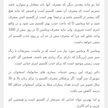
اما دو ماده معدنی دیگر که مصرف آنها باید متعادل و متوازن باشد
منیزیم است که مصرف آن نصف کلسیم است و فسفر که نباید هیچ
گاه بیشتر از کلسیم باشد و ترجیحا بهتر است از کلسیم کمتر مصرف
شود و اما ویتامین D که باعث جذب بهتر کلسیم می شود و در واقع
امری است ضروری. ولی نباید مصرف ویتامین D در روز بیش از 1000
واحد تجاوز کند چرا که مصرف بیش از حد آن بر روی جذب کلسیم اثر
منفی خواهد داشت.
ویتامین K، ویتامین مورد نیاز بدن است که در ماست، سبزیجات با رنگ
سبز سیر (پررنگ) که دارای برگ زیادی هم باشند، همچنین گل کلم و
سیب زمینی موجود است که برای جذب کلسیم امری حیاتی است.
دکتر ژوزف لین رییس خدمات بیماری های متابولیک استخوان در
نیویورک می گوید: اگر پزشکان مصرف کلسیم را برای زنان بالا ی 30
سال تجویز می کردند تعداد بیماران مبتلا به پوکی استخوان حداقل 60
درصد کاهش می یافت.
و اما بهترین مواد غذایی که سرشار از کلسیم است و همچنین کم
چربی و کم کالری: