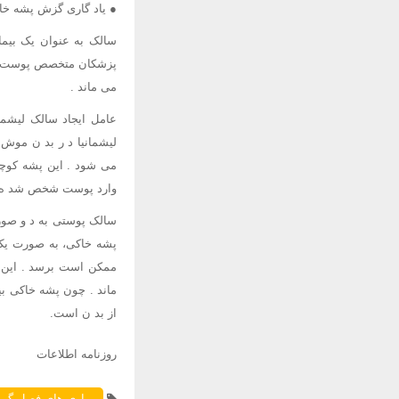
● یاد گاری گزش پشه خا
سالک به عنوان یک بیما
پزشکان متخصص پوست عنو
می ماند .
عامل ایجاد سالک لیشم
لیشمانیا د ر بد ن موش 
می شود . این پشه کوچک 
وارد پوست شخص شد ه و 
سالک پوستی به د و صور
پشه خاکی، به صورت یک 
ممکن است برسد . این ض
ماند . چون پشه خاکی بی
از بد ن است.
روزنامه اطلاعات
بیماری های فصل گرم