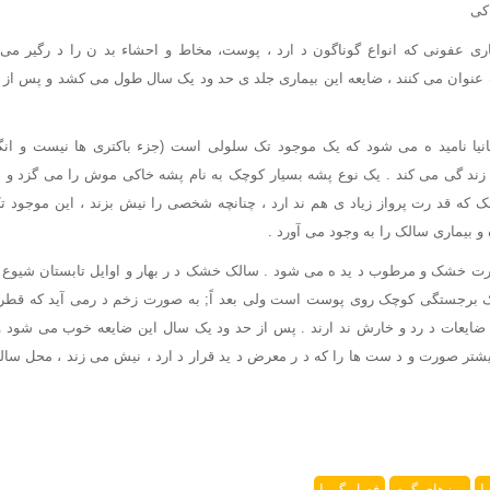
کی
ری عفونی که انواع گوناگون د ارد ، پوست، مخاط و احشاء بد ن را د رگیر می 
ان می کنند ، ضایعه این بیماری جلد ی حد ود یک سال طول می کشد و پس از به
انیا نامید ه می شود که یک موجود تک سلولی است (جزء باکتری ها نیست و ا
زند گی می کند . یک نوع پشه بسیار کوچک به نام پشه خاکی موش را می گزد و ا
که قد رت پرواز زیاد ی هم ند ارد ، چنانچه شخصی را نیش بزند ، این موجود ت
بیماری سالک را به وجود می آورد .
ت خشک و مرطوب د ید ه می شود . سالک خشک د ر بهار و اوایل تابستان شیوع د 
برجستگی کوچک روی پوست است ولی بعد اً; به صورت زخم د رمی آید که قطر آ
ایعات د رد و خارش ند ارند . پس از حد ود یک سال این ضایعه خوب می شود 
شتر صورت و د ست ها را که د ر معرض د ید قرار د ارد ، نیش می زند ، محل سال
ا
روزهای گرم
فصل گرما