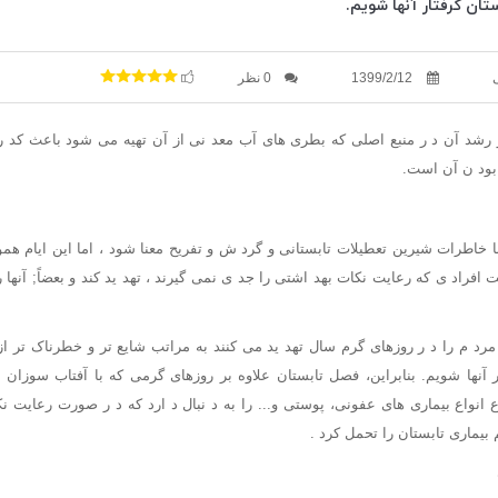
ان گرفتار آنها شویم.
1399/2/12
0 نظر
رشد آن د ر منبع اصلی که بطری های آب معد نی از آن تهیه می شود باعث کد
 بود ن آن است.
 خاطرات شیرین تعطیلات تابستانی و گرد ش و تفریح معنا شود ، اما این ایام همو
فراد ی که رعایت نکات بهد اشتی را جد ی نمی گیرند ، تهد ید کند و بعضاً; آنها را
رد م را د ر روزهای گرم سال تهد ید می کنند به مراتب شایع تر و خطرناک تر از
 آنها شویم. بنابراین، فصل تابستان علاوه بر روزهای گرمی که با آفتاب سوزا
انواع بیماری های عفونی، پوستی و... را به د نبال د ارد که د ر صورت رعایت نک
 بیماری تابستان را تحمل کرد .