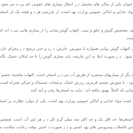
 عنوان یکی از مکان های محتمل د ر انتقال بیماری های عفونی نام برد ه می شود
واد غذایی و اماکن عمومی وزارت بهد اشت، از بازرسی هر د و هفته یک بار است
، متخصص گوش و حلق و بینی، التهاب گوش میانی را از بیماری هایی می د اند که 
است.
ری التهاب گوش میانی همواره با سورش، خارش، د رد و حتی ترشح د ر مجرای خ
شود . د ر صورت ابتلا به این عارضه، باید مجاری گوش را تا حد امکان خشک نگا
یگر از بیماریهای منتشره از طریق آب تنی د ر استخر است. التهاب ملتحمه چشم
 شود ، با سوزش چشم، قرمزی، ریزش اشک، ترشحات چسبناک و چرکی همراه است. افر
انی که کاملاً; بهبود نیافته اند ، نباید به استخرها رفت و آمد کنند .
هد اشت مواد غذایی و اماکن عمومی وزارت بهد اشت، یکی از موارد نظارت بر است
تخرها، حد اقل یک و حد اکثر سه میلی گرم کلر د ر هر لیتر آب است. همچ
اشتن فاضلاب وسرویس های بهد اشتی و د ر صورت د اشتن بوفه، رعایت سلامت مو