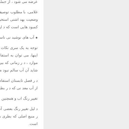
عرضه می شود ، از جمله 
غلامی، با مطلوب توصیف 
وضعیت بهد اشتی استخر
کمبود هایی است که د ار
● آب های نوشید نی ناسا
توجه به یک سری نکات سا
اینها، می توان به استف
موارد ، د ر زمانی که بی
شاید آن آب سالم نبود ه و
د ر فصل تابستان استفاد 
از آب معد نی که د ر بطر
تغییر رنگ اب و همچنین م
د لیل تغییر رنگ بعضی آ
ر منبع اصلی که بطری ه
است.