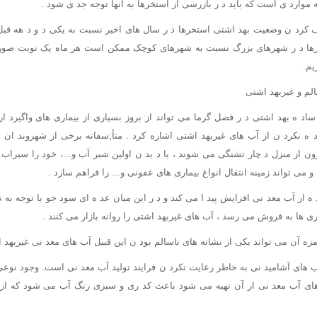
موارد ی است که باید د ر بازرسی از استخرها به آنها توجه جد ی شود .
کرد ن وضعیت بهد اشتی استخرها د ر سال های اخیر نسبت به یکی د و د هه قبل، 
ها د ر شهرهای بزرگ نسبت به شهرهای کوچک ممکن است هر ماه یک نوبت صورت 
یم.
لم و غیربهد اشتی
د ه بهد اشتی د ر فصل گرما می تواند از بروز بسیاری از بیماری های واگیرد ار 
اد ه نکرد ن از آب های غیربهد اشتی اشاره کرد . متأ;سفانه برخی از شهروند ان ب
رون از منزل د چار تشنگی می شوند ، با د ید ن اولین شیر آب و...، خود را سیراب م
 می تواند زمینه انتقال انواع بیماری های عفونی و... را فراهم سازد .
ه از آب معد نی افزایش پید ا می کند و د ر این میان عد ه ای سود جو با توجه به نی
ی ها به فروش می رسد ، آب های غیربهد اشتی را روانه بازار می کنند .
زه آن می تواند یکی از نشانه های ناسالم بود ن این قبیل آب های معد نی غیربهد 
ب های آشامید نی به خاطر رعایت نکرد ن فرایند تولید آب معد نی است. وجود نوع
ای آب معد نی از آن تهیه می شود باعث کد ری و سبزی رنگ آب می شود که از ع