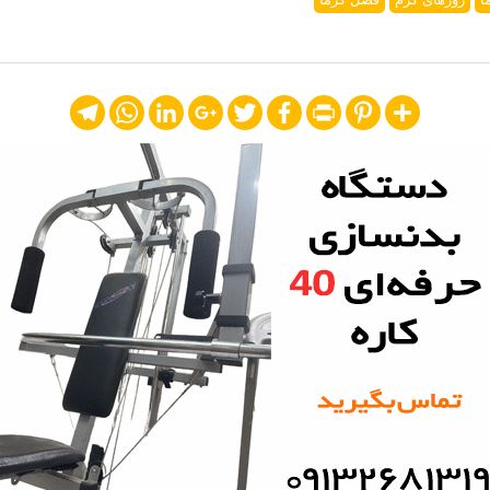
Telegram
WhatsApp
LinkedIn
Google+
Twitter
Facebook
Print
Pinterest
Share