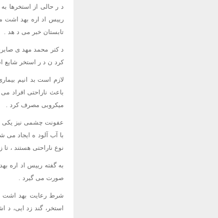
د ر حالی از استخرها به
رییس اد اره بهد اشت م
تابستان خبر می د هد .
د کتر محمد مهد ی صابری
کرد ن د ر استخر شایع 
لازم است بد انیم بیما
باعث ناراحتی افراد می 
میکروبی مصرف کرد .
عفونت چشمی نیز یکی د 
با آب آلود ه ایجاد می
نوع ناراحتی هستند ، تا زم
به گفته رییس اد اره ب
صورت می گیرد .
شرط رعایت بهد اشت اس
استخر، گند زد ایی، د 