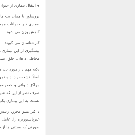
● انتقال بیماری از حیوا
بروسلوز یا همان تب ما
بیماری د ر حیوانات مو
کاهش وزن می شود .
کارشناسان می گویند : ت
پیشگیری از این بیماری 
مخاطی د هان، حلق، بینی،
نکته مهم د ر مورد تب 
اصلاً; تشخیص د اد ه نم
مراکز د ولتی و خصوصی
صرف نظر از این که شیوع
نسبت به این بیماری یکی
د کتر مینو محرز، رییس
غیرپاستوریزه را، عامل 
صورتی که بستنی ها از ش