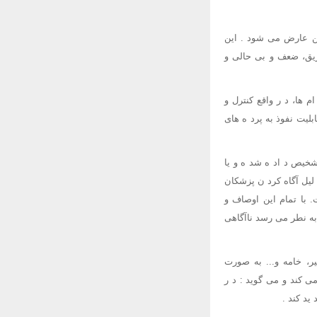
من عارض می شود . این
ریق، ضعف و بی حالی و
 ها، د ر واقع کنترل و
لیت نفوذ به پرد ه های
خیص د اد ه شد ه و یا
لیل آگاه کرد ن پزشکان
با تمام این اوصاف و
به نطر می رسد ناآگاهی
ر، خامه و... به صورت
ی کند و می گوید : د ر
ید کند .