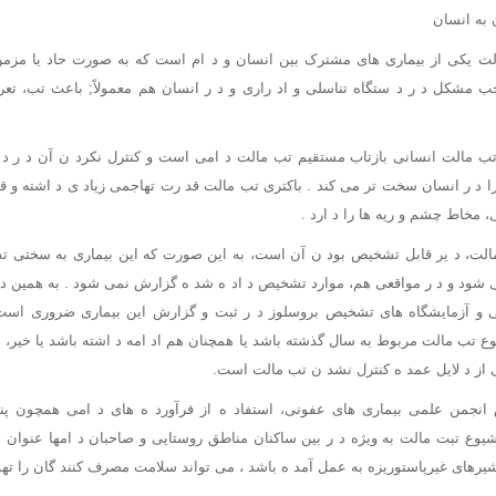
ن به انسان
لت یکی از بیماری های مشترک بین انسان و د ام است که به صورت حاد یا مز
جب مشکل د ر د ستگاه تناسلی و اد راری و د ر انسان هم معمولاً; باعث تب، تع
ب مالت انسانی بازتاب مستقیم تب مالت د امی است و کنترل نکرد ن آن د ر د ام
را د ر انسان سخت تر می کند . باکتری تب مالت قد رت تهاجمی زیاد ی د اشته و قاب
 مخاط چشم و ریه ها را د ارد .
مالت، د یر قابل تشخیص بود ن آن است، به این صورت که این بیماری به سختی تش
ی شود و د ر مواقعی هم، موارد تشخیص د اد ه شد ه گزارش نمی شود . به همین د 
 و آزمایشگاه های تشخیص بروسلوز د ر ثبت و گزارش این بیماری ضروری است. 
 تب مالت مربوط به سال گذشته باشد یا همچنان هم اد امه د اشته باشد یا خیر، 
 از د لایل عمد ه کنترل نشد ن تب مالت است.
 انجمن علمی بیماری های عفونی، استفاد ه از فرآورد ه های د امی همچون پنی
شیوع تبت مالت به ویژه د ر بین ساکنان مناطق روستایی و صاحبان د امها عنوان م
یرهای غیرپاستوریزه به عمل آمد ه باشد ، می تواند سلامت مصرف کنند گان را تهد 