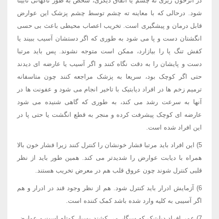
در اثرخون ریزی ته چشم یا اتفاق دیگری، شخص به طور ناگهانی نابینا
شود. درحالی که با معاینه ته چشم توسط چشم پزشک این عوارض
قابل درمان و پیشگیری است. تخریب اعصاب محیطی باعث بی حسی
انگشتان دست و پا می شود به طوری که اگر دستشان آسیب ببیند یا
کفش تنگ پا را بیازارد، ممکن است متوجه نشوند. پس باید مرتبا
دست و پایشان را به دقت نگاه کنند و اگر آسیب یا عارضه ای دیدند
حتی اگر کوچک بود، سریعا به پزشک مراجعه کنند چون متاسفانه
ترمیم زخم ها در افراد دیابتیک با تاخیر انجام می شود و عفونت ها در
آنها به سرعت رشد می کند، به طوری که گاهی شنیده می شود
عارضه ای کوچک پیشرفت کرده و منجر به قطع انگشت یا حتی پا در
این افراد شده است.
5) این افراد باید مرتبا فشار خونشان را کنترل کنند زیرا فشار خون بالا
همراه با دیابت عوارض را شدیدتر می کند. همین طور باید از نظر
قلبی کنترل شوند چون عروق قلب هم در معرض تخریب هستند.
6) آزمایش ادرار باید کنترل شود. هم از نظر وجود قند در ادرار و هم
اگر آسیبی به کلیه وارد شده باشد کمک کننده است.
7) عمر افراد دیابتیک که سیگار می کشند بسیار کوتاه است و عوارض