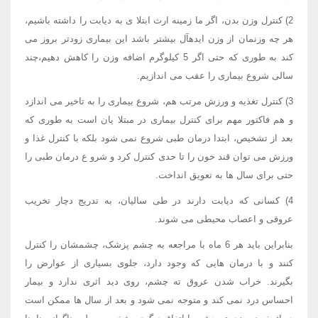
2) کنترل وزن بدن، اگر ما زمینه ارث ابتلا ی به دیابت را داشته باشیم،
هر چه وزنمان از وزن ایدهآل بیشتر باشد این بیماری زودتر بروز می
کند به طوری که حتی اگر 5 کیلوگرم اضافه وزن را کاهش دهیم،چند
سالی شروع بیماری را عقب می اندازیم.
3) کنترل تغذیه و ورزش مرتب هم، شروع بیماری را به تاخیر می اندازد
و هم فاکتور مهم برای کنترل بیماری در مبتلا یان است به طوری که
بعد از تشخیص، ابتدا درمان طبی شروع نمی شود بلکه با کنترل غذا و
ورزش می توان قند خون را تا حدی کنترل کرد و شرو ع درمان طبی را
حتی برای سال ها به تعویق انداخت.
4) کسانی که دیابت دارند در طی سالیان، به تدریج دچار تخریب
عروقی و اعصاب محیطی می شوند.
بنابراین باید هر 6 ماه با مراجعه به چشم پزشک، چشمشان را کنترل
کنند و با درمان هایی که وجود دارد، جلوی بسیاری از عوارض را
بگیرند. خراب شدن عروق ته چشم، روی دید اثری ندارد و بیمار
احساس درد نمی کند و متوجه نمی شود و بعد از سال ها ممکن است