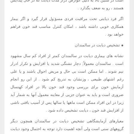
است در سنین بالا به دلیل عوارض دراز مدت دیابت که در حال پیدایش
هستند ، رو به ضعف بگذارد .
اگر فرد دیابتی تحت مراقبت فردی مسؤ;ول قرار گیرد و اگر بیمار
همکاری خوبی داشته باشد ، امکان کنترل مناسب قند خون فراهم
خواهد بود .
● تشخیص دیابت در سالمندان
نشانه های بیماری دیابت در سالمندان کمتر از افراد کم سال مشهود
است . سالمندان معمولاً; دچار تشنگی شدید یا افزایش و تکرار ادرار
نیم شوند . اما ممکن است بی حال و مریض احوال باشند و یا علی
رغم اشتهای طبیعی ، وزنشان به تدریج کم شود . از این رو انجام
آزمایش خون برای بررسی وجود قند خون بالا در افراد کهنسال
ضروری است و باید به عنوان جزیی از معاینه معمول آنها به شمار آید
زیرا در این افراد ممکن است ماهها یا سالها پس از آسیب بافتی ناشی
از افزایش قند خون ، دیابت تشخیص داده شود .
معیارهای آزمایشگاهی تشخیص دیابت در سالمندان همچون دیگر
گروههای سنی است ولی آنچه اهمیت دارد توجه به احتمال وجود دیابت