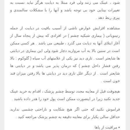
شود ، عینک می زنند ولی فرد مبتلا به دیابت هرگز نباید نسبت به
تغییرات بینایی خود بی توجه باشد و آنها را با مشکلات سالمندی و
پیری ربط دهد .
مشاهده افزایش عوارض ناشی از آسیب بافیت در دیابت از جمله
رتینوپاتی ( بیماری شبکیه چشم ) در افرادی که بیش از پنجاه سال از
آغاز ابتلای آنها به دیابت می گذرد ، طبیعی می باشد . هر کسی ممکن
است در سنین بالا به آب مروارید دچار شود ولی این بیماری در دیابتی
ها شایعتر است . تاری دید نیز یکی از علامتهای آب سیاه ( گلوکوم : بالا
رفتن فشار داخل چشم ) که درمان پذیر می باشد و در دیابتی ها
شایعتر است . از دیگر علل تاری دید در دیابتی ها بالا رفتن میزان قند
خون است .
هیچوقت قبل از معاینه مجدد توسط چشم پزشک ، اقدام به خرید عینک
جدید نکنید زیرا در اینصورت ممکن است پول خود را هدر داده باشید .
فراموش نکنید که حتی اگر هیچ شکایت و ناراحتی چشمی ندارید
حداقل سالی یکبار برای معاینه دقیقه به چشم پزشک مراجعه کنید .
▪ مراقبت از پاها