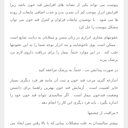
یبوست می تواند یکی از نشانه های افزایش قند خون باشد زیرا
افزایش ادرار موجب کم آب شدن بدن و جذب اضافی مایعات از روده
ها می شود . با نوشیدن مایعات فراوان و کنترل قند خون می توان
مشکل یبوست را حل کرد .
عفونتهای مجاری ادراری در زنان مسن و مبتلایان به دیابت شایع است
. ممکن است بوی ناخوشایند و تند ادرار توجه شما را به این عفونتها
جلب کند . در این موارد حتماً; بیمار را برای دریافت داروی لازم نزد
پزشک ببرید .
در صورت پیدایش تب ، حتماً; به پزشک مراجعه کنید .
اندازعه گیری مرتب قند خون و ثبت آن مانند هر فرد دیگری بسیار
حایز اهمیت است . آزمایش قند خون بهترین راهنما برای دانستن
وضعیت قندخون بیمار است . اگر سالمندی نتواند قند خون خود را
اندازه بگیرد ، باید فرد دیگری این کار را انجام دهد .
▪ مراقبت از چشمها
بیشتر سالمندان به علت مشکلات بینایی که با بالا رفتن سن ایجاد می