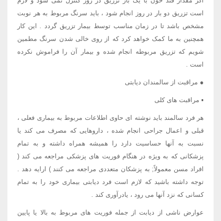
اگر مقدار قند خون با یک بار تزریق در روز کنترل نمی شود و لازم
است تزریق دو بار در روز انجام شود ، باید سرنگ مربوط به هر نوبت
مشخص باشد تا در زمان مناسب توسط بیمار تزریق گردد . این کار
همچنین به ما کمک خواهد کرد که از روی خالی شدن سرنگ مطمین
شویم که تزریق مربوطه انجام شده و بیمار آن را فراموش نکرده
است .
● مراقبت از سالمندان دیابتی
▪ مراقبت های کلی
هر فرد سالمند باید نوشته ای حاوی اطلاعات مربوط به بیماری فعلی ،
قبلی و اعمال جراحی انجام شده ، داروهایی که مصرف می کند یا
نسبت به آنها حساسیت دارد را همیشه همراه داشته و به تمام
پزشکانی که به ویژه در هنگام فوریت های پزشکی مراجعه می کند (
افراد مسن معمولاً; به پزشکان متعددی مراجعه می کنند ) ارایه دهد .
توجه داشته باشید که لازم است فرد دیابتی بیماری خود را به تمام
کسانی که نزد آنها می رود ، یادرآوری کند .
عوارض ناشی از دیابت از جمله فوریت های مربوط به بالا یا پایین