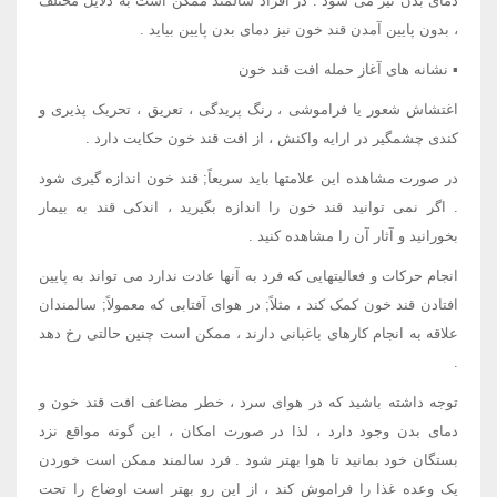
دمای بدن نیز می شود . در افراد سالمند ممکن است به دلایل مختلف
، بدون پایین آمدن قند خون نیز دمای بدن پایین بیاید .
▪ نشانه های آغاز حمله افت قند خون
اغتشاش شعور یا فراموشی ، رنگ پریدگی ، تعریق ، تحریک پذیری و
کندی چشمگیر در ارایه واکنش ، از افت قند خون حکایت دارد .
در صورت مشاهده این علامتها باید سریعاً; قند خون اندازه گیری شود
. اگر نمی توانید قند خون را اندازه بگیرید ، اندکی قند به بیمار
بخورانید و آثار آن را مشاهده کنید .
انجام حرکات و فعالیتهایی که فرد به آنها عادت ندارد می تواند به پایین
افتادن قند خون کمک کند ، مثلاً; در هوای آفتابی که معمولاً; سالمندان
علاقه به انجام کارهای باغبانی دارند ، ممکن است چنین حالتی رخ دهد
.
توجه داشته باشید که در هوای سرد ، خطر مضاعف افت قند خون و
دمای بدن وجود دارد ، لذا در صورت امکان ، این گونه مواقع نزد
بستگان خود بمانید تا هوا بهتر شود . فرد سالمند ممکن است خوردن
یک وعده غذا را فراموش کند ، از این رو بهتر است اوضاع را تحت