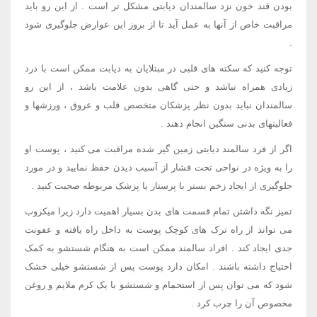
بودن قند خون نزد سالمندان دیابتی مشکل تر است . از این رو باید
مراقبت خاص از آنها به عمل آید تا از بروز این عوارض جلوگیری شود
.
توجه کنید که سکته های قلبی در مبتلایان به دیابت ممکن است با درد
زیادی همراه نباشد و حتی گاهی بدون علامت باشد ، از این رو
سالمندان نباید بدون نظر پزشکان متخصص قلب و عروق ، ورزشها و
فعالیتهای بدنی سنگین انجام دهند .
اگر از فرد سالمند دیابتی زمین گیر شده مراقبت می کنید ، پوست او
را به ویژه در نواحی تحت فشار از آسیب دیدن حفظ نمایید و در مورد
جلوگیری از ایجاد زخم بستر با پرستار یا پزشک مربوطه صحبت کنید .
تمیز نگه داشتن تمام قسمت های بدن بسیار اهمیت دارد زیرا میکروب
می تواند از راه ترک های کوچک پوست به داخل راه یافته و عفونت
جدی ایجاد کند . افراد سالمند ممکن است به هنگام شستشو به کمک
احتیاج داشته باشند . امکان دارد پوست پس از شستشو خیلی خشک
شود که می توان پس از استحمام و شستشو با یک کرم ملایم و روغن
مخصوص آن را چرب کرد .