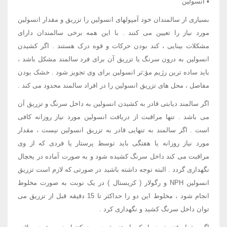
▪ انسولین
بسیاری از سالمندان خود آمپولهای انسولین را تزریق و مقدار انسولین
مورد نیاز را تعیین می کنند . با این همه برخی سالمندان دارای
مشکلات بینایی ، کند بودن حرکات و قوه درک هستند . اگر کشیدن
انسولین به درون سرنگ یا تزریق آن برای فرد سالمند مشکل باشد ،
باید ساده ترین رژیم مؤ;ثر انسولین برای وی تجویز شود . خشک بودن
مفاصل ، محل های تزریق انسولین را در افراد سالمند محدود می کند .
اگر سالمند دیابتی قادر به کشیدن انسولین به داخل سرنگ و تزریق آن
می باشد . تنها مراقبت از دریافت انسولین مورد نیاز روزانه کافی
است . اگر سالمند به تنهایی قادر به تزریق انسولین نیست ، مقدار
مورد نیاز روزانه یا هفتگی باید توسط پرستار یا فردی که از وی
مراقبت می کند داخل سرنگ کشیده شود و به صورت آماده در یخچال
نگهداری گردد . البته توجه داشته باشید در صورتی که لازم است تزریق
انسولین NPH و رگولار ( کریستال ) در یک نوبت به صورت مخلوط
انجام شود ، مخلوط این دو را حداکثر تا 15 دقیقه قبل از تزریق می
توان داخل سرنگ کشید و نگهداری کرد .