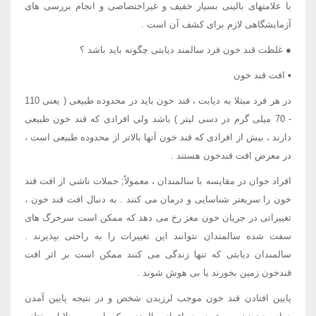
با علامتهای بالینی بسیار خفیف و غیراختصاصی و انجام بررسی های
آزمایشگاهی لازم برای کشف آن است .
● غلظت قند خون فرد سالمند دیابتی چگونه باید باشد ؟
▪ افت قند خون
در هر فرد مبتلا به دیابت ، قند خون باید در محدوده طبیعی ( یعنی 110
- 70 میلی گرم در دسی لیتر ) باشد ولی افرادی که قند خون طبیعی
دارند ، بیش از افرادی که قند خون آنها بالاتر از محدوده طبیعی است ،
در معرض افت قندخون هستند .
افراد جوان در مقایسه با سالمندان ، معمولاً; حملات ناشی از افت قند
خون را سریعتر شناسایی و درمان می کنند . به دنبال افت قند خون ،
تغییراتی در جریان خون مغز رخ می دهد که ممکن است سرخرگ های
سفت شده سالمندان نتوانند این تغییرات را به راحتی بپذیرند .
سالمندان دیابتی که تنها زندگی می کنند ممکن است بر اثر افت
قندخون زمین بخورند یا بی هوش شوند .
پایین افتادن قند خون موجب لرزیدن شخص و در نتیجه پایین آمدن