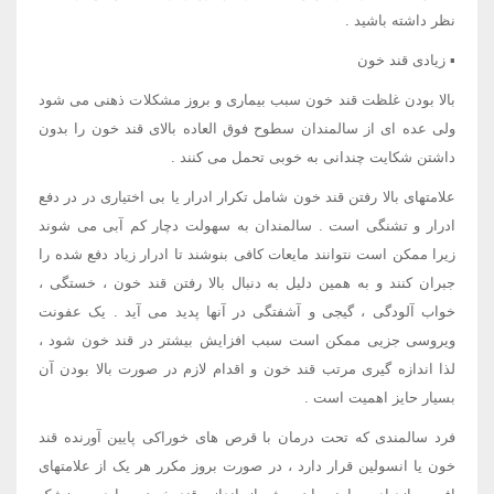
نظر داشته باشید .
▪ زیادی قند خون
بالا بودن غلظت قند خون سبب بیماری و بروز مشکلات ذهنی می شود
ولی عده ای از سالمندان سطوح فوق العاده بالای قند خون را بدون
داشتن شکایت چندانی به خوبی تحمل می کنند .
علامتهای بالا رفتن قند خون شامل تکرار ادرار یا بی اختیاری در در دفع
ادرار و تشنگی است . سالمندان به سهولت دچار کم آبی می شوند
زیرا ممکن است نتوانند مایعات کافی بنوشند تا ادرار زیاد دفع شده را
جبران کنند و به همین دلیل به دنبال بالا رفتن قند خون ، خستگی ،
خواب آلودگی ، گیجی و آشفتگی در آنها پدید می آید . یک عفونت
ویروسی جزیی ممکن است سبب افزایش بیشتر در قند خون شود ،
لذا اندازه گیری مرتب قند خون و اقدام لازم در صورت بالا بودن آن
بسیار حایز اهمیت است .
فرد سالمندی که تحت درمان با قرص های خوراکی پایین آورنده قند
خون یا انسولین قرار دارد ، در صورت بروز مکرر هر یک از علامتهای