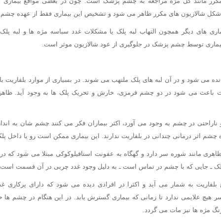
 مکرر مانند گل مژه مراجعه به چشم پزشک است. چون در بعضی مواقع بیمار
 شکل شالازیون های مکرر ظاهر می شود و تشخیص این بیماری فقط از عهده چشم 
ی های دیگر همچون التهاب لبه پلک یا مشکلات غدد سباسه مژه ها و لبه پلک 
 بیماری توسط چشم پزشک در جلوگیری از عود شالازیون موثر است.
انده می شود و در آن لبه های پلک ملتهب می شوند. در بسیاری از موارد بلفاریت
ت باعث می شود در دو چشم قرمزی، خارش و تحریک پلک ها به وجود آید. ظاهر
ناراحتی در چشم به وجود می آورد، اکثر بیماران فکر می کنند چشم شان به اندا
شم اثر درمانی چندانی در بلفاریت ندارند. این بیماری ممکن است رو یا داخل پلک 
، ظاهری مانند شوره سر دارد و گهگاه به عفونت استافیلوکوکی مبتلا می شود که در
پلک ـ جایی که با چشم در تماس است ـ به دلیل وجود غدد چربی در آن قسمت است.
 بلفاریت به شمار می آید و اکثرا در افرادی دیده می شود که دارای پرکاری 
 هیچ علایمی ندارد تا زمانی که بیماری گسترش یابد. در این هنگام در چشم ه
مژه ها نیز مات می گردد.