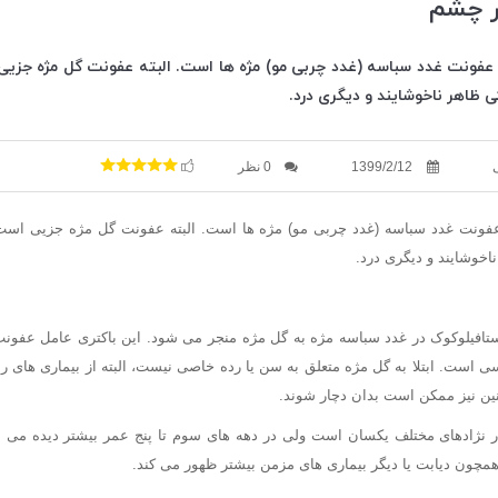
ر چشم
فونت غدد سباسه (غدد چربی مو) مژه ها است. البته عفونت گل مژه جزیی
ی ظاهر ناخوشایند و دیگری درد.
1399/2/12
0 نظر
ونت غدد سباسه (غدد چربی مو) مژه ها است. البته عفونت گل مژه جزیی است 
اخوشایند و دیگری درد.
ستافیلوکوک در غدد سباسه مژه به گل مژه منجر می شود. این باکتری عامل عفونت
سی است. ابتلا به گل مژه متعلق به سن یا رده خاصی نیست، البته از بیماری های را
ین نیز ممکن است بدان دچار شوند.
در نژادهای مختلف یکسان است ولی در دهه های سوم تا پنج عمر بیشتر دیده می 
 همچون دیابت یا دیگر بیماری های مزمن بیشتر ظهور می کند.