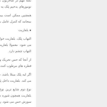
نکته مهم در شالازیون
تومورهای بدخیم پلک به
همچنین ممکن است بیمار
بینجامد که کنترل عامل
● بلفاریت
التهاب پلک، بلفاریت خو
می شود. معمولا بلفاری
التهاب چشم دارد.
از آنجا که حس تحریک و 
قطره های مرطوب کننده چ
اگر لبه پلک مبتلا باشد
می کند. بلفاریت داخل 
نوع دوم شایع ترین نوع
بلفاریت همچون شوره سر
سوزش حس می شود. رنگ 