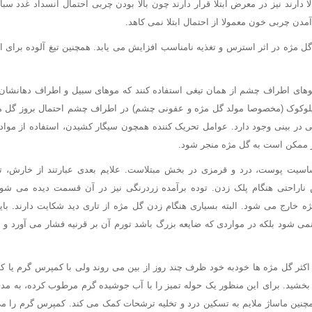
ا دارند نیز در معرض ابتلا قرار دارند چون بالا بودن چربی احتمال انسداد غدد سب
 آمدن چربی خون معمولا از احتمال ابتلا نمی کاهد.
گل مژه در اثر استرس و تغذیه نامناسب افزایش می یابد. همچنین تیغ آلوده برای 
موهای اطراف چشم از همان تیغی استفاده کنند که موهای سبیل و اطراف دهانشان 
یلوکوک (مخصوصا مولد گل مژه و عفونی چشم) در اطراف چشم احتمال بروز گل مژه
ی در بینی وجود دارد. عوامل تحریک کننده همچون سیگار کشیدن، استفاده از مواد 
ممکن است به گل مژه منجر شود.
ساسیت پوست، درد و قرمزی در بخش مبتلاست. علایم بعدی عبارتند از خارش، 
اراحتی هنگام پلک زدن. توده برآمده زردرنگی نیز در آن قسمت دیده می شود
خارج می شود. البته بسیاری هنگام زدن گل مژه از تاری دید شکایت دارند. بای
نمی شود بلکه در مواردی که ضایعه بزرگ باشد تورم آن بر قرنیه فشار می آورد و 
اکثر گل مژه ها خودبه خود ظرف چند روز از بین می روند ولی با کمپرس گرم یا ک