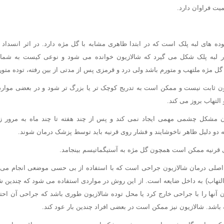
یت فراوان دارد.
وده های لبه پلک است که در ابتدا ظاهری مشابه با گل مژه دارد. در اثر انسدا
 لبه پلک شکل می گیرد که شالازیون خوانده می شود و نوعی کیست به شما
د گل مژه ملتهب و متورم باشد ولی درد و قرمزی پس از مدتی از بین رفته، توده متور
ن ثابت نیست و ممکن است به تدریج کوچک تر یا بزرگ تر شود و در بعضی موارد 
 التهاب بروز می کند.
ن مشکل چشمی مهمی ایجاد نمی کند و پس از چند هفته تا چند ماه به مرور 
ه دو دلیل ظاهر ناخوشایند و فشار روی قرنیه باید توسط پزشک درمان شوند.
 قرنیه ممکن است همچون گل مژه به آستیگماتیسم بینجامد.
اصلی درمان شالازیون جراحی است که با استفاده از بی حسی موضعی انجام می
لتهاب) به داخل ضایعه است. از این روش در مواردی استفاده می شود که چندین 
ن آنها را با جراحی خارج کرد یا محل توده شالازیون طوری باشد که جراحی آن اح
 باشد. شالازیون نیز ممکن است در بعضی افراد چندین بار عود کند.