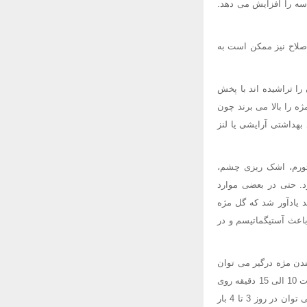
اسه را افزایش می دهد.
اصلاح نیز ممکن است به
را تراشیده اند با پخش
 را بالا می برند چون
بهداشتی آرایشی یا لنز
تورم، اشک ریزی چشم،
. حتی در بعضی موارد
د یادآور شد که گل مژه
باعث آستیگماتیسم و در
ندن مژه درگیر می توان
پروسه درمان را سرعت بخشید. برای این منظور یک حوله تمیز را با آب جوشیده گرم مرطوب کرده، به مدت 10 الی 15 دقیقه روی
چشم مبتلا قرار دهید. همچنین ماساژ ملایم به تسکین درد و تخلیه ترشحات کمک می کند. کمپرس گرم را می توان در روز 3 تا 4 بار