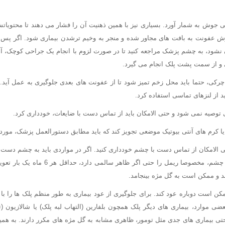
 جوش به شمار آورد. بسیاری نیز با همین ذهنیت آن را فشار می دهند تا محتویاتش 
فونت به بافت های مجاور شده و منجر به وخیم ترشدن بیماری شود. اگر پس از چ
نشود، به چشم پزشک مراجعه کنید تا در صورت لزوم با انجام یک جراحی کوچک، آن ر
و از سمت پشت پلک انجام می گیرد.
کی، حتما باید محل زخم تمیز شود تا از عفونت های بعدی جلوگیری به عمل آید. هن
ید از لنزهای تماسی استفاده کرد.
ی توصیه نمی شود و حتی الامکان باید از تماس دست با ضایعات، خودداری کرد.
کرم های آنتی بیوتیک موضعی تجویز کند که باید مطابق دستورالعمل پزشک، مورد ا
 الامکان از تماس دست با چشم خودداری کنید. اگر در مواردی باید به چشم دست بز
را بشویید. لوازم آرایش چشم، مخصوصا ریمل را حتی 
 و ممکن است به گل مژه بینجامد.
کن است دوباره عود کند. برای جلوگیری از عود بیماری به طور منظم پلک ها را با 
ضی موارد، بیماری های دیگر پلک همچون بلفارین (التهاب لبه پلک) یا شالازیون (ت
ی بیماری های جدی مثل تومور، ظاهری مشابه به گل مژه های مکرر دارند. به هم