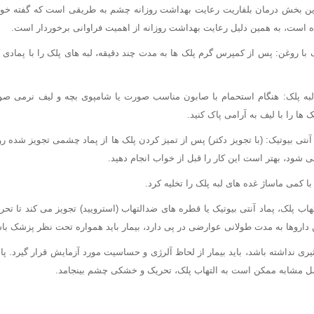
رین بخش درمان بلفاریت رعایت بهداشت روزانه چشم به طریقی است که گفته خواه
راه است، به همین دلیل رعایت بهداشت روزانه از اهمیت فراوانی برخوردار است.
ک با روغن: پس از کمپرس گرم پلک ها به مدت چند دقیقه، لبه های پلک را با پمادی ک
 لبه پلک: هنگام استحمام با صابون مناسب صورت یا شامپوی بچه و لیف نرمی صو
 ها را با لیف به آرامی پاک کنید.
ا آنتی بیوتیک: (با تجویز دکتر) پس از تمیز کردن پلک ها از پماد چشمی تجویز شده رو
ی شود، بهتر است این کار را قبل از خواب انجام دهید.
ا کمی ماساژ غده های لبه پلک را تخلیه کرد.
ب پلک، پماد آنتی بیوتیک یا قطره های ضدالتهاب (استرویید) تجویز می کند تا تح
ین داروها به مدت طولانی عوارضی در پی دارد، بیمار باید همواره تحت نظر پزشک با
ثیری نداشته باشد، باید بیمار از لحاظ آلرژی و حساسیت مورد آزمایش قرار گیرد. 
مل مشابه ممکن است به التهاب پلک، تحریک و خشکی چشم بینجامد.