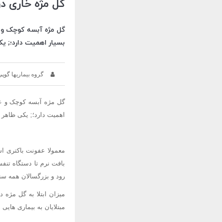
گل مژه خاری د
گل مژه آبسه کوچک و ع
بسیار اهمیت دارد؛; یک
گروه بیماریها گوپی
گل مژه آبسه کوچک و عف
اهمیت دارد؛; یکی ظاهر ن
معمولا عفونت باکتری ا
بافت نرم تا دستگاه تنف
رود و بزرگسالان همه سن
میزان ابتلا به گل مژه 
مبتلایان به بیماری هایی