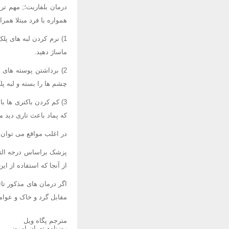
درمان بلفاریت؛; مهم ت
همواره با فرد مبتلا هم
1) نرم کردن لبه های پل
ماساژ دهید.
2) برداشتن پوسته های
چشم ها را بسته و لبه پلک
3) کم کردن باکتری ها ب
که پماد باعث تاری دید م
در اغلب مواقع می توان ب
پزشک براساس درجه التها
از آنجا که استفاده از ا
اگر درمان های مذکور تا
مقابل گرد و خاک و عوا
مترجم پگاه ویل
روزنامه تهران امروز