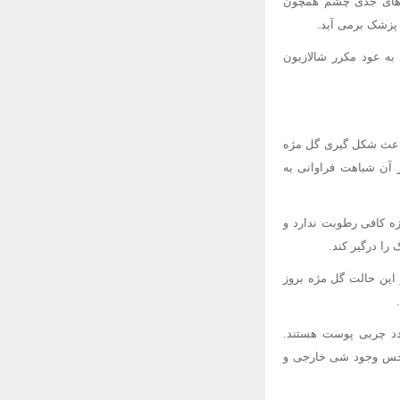
ی های جدی چشم همچون
پزشک برمی آید.
به عود مکرر شالازیون
 باعث شکل گیری گل مژه
 آن شباهت فراوانی به
زه کافی رطوبت ندارد و
را درگیر کند.
 این حالت گل مژه بروز
غدد چربی پوست هستند.
ا حس وجود شی خارجی و