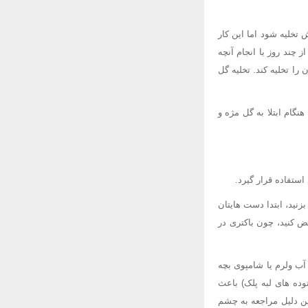
تخلیه شود اما این کار
ند روز با انجام آنچه
ا تخلیه کند. تخلیه گل
گام ابتلا به گل مژه و
ستفاده قرار گیرد.
نید، ابتدا دست هایتان
اگر ظاهر سالمی دارد، حداقل هر 6 ماه یک بار تعویض کنید، چون باکتری در
آب ولرم یا شامپوی بچه
وده های لبه پلک) باعث
ین دلیل مراجعه به چشم