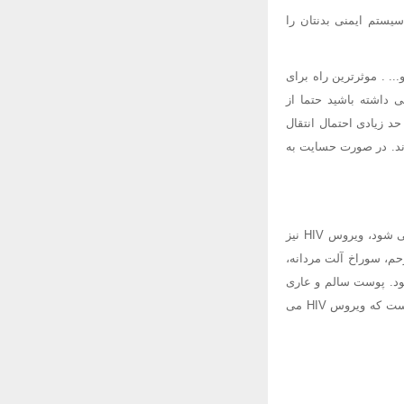
یستم ایمنی بدنتان را
.. . موثرترین راه برای
داشته باشید حتما از
 حد زیادی احتمال انتقال
رند. در صورت حسایت به
هنگامی که خون، منی، ترشحات پیش از منی، ترشحات فرج یا شیر شخص آلوده وارد بدن شخص سالم می شود، ویروس HIV نیز
حم، سوراخ آلت مردانه،
ود. پوست سالم و عاری
از زخم، سد محکمی در برابر این ویروس و دیگر عوامل عفونی است. راه های زیر، شایع ترین راه هایی است که ویروس HIV می