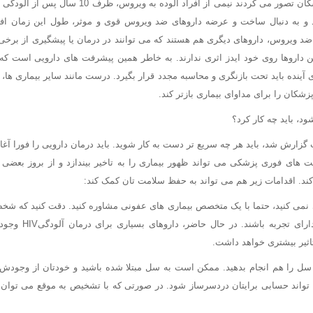
تا قبل از سال 1996 پزشکان تصور می کردند نیمی از افراد آ
سال 1996 به بعد و به دنبال ساخت و عرضه داروهای ضد ویروس قوی و موثر، طول این زما
ضد ویروس، داروهای دیگری هم هستند که می توانند در درمان یا پیشگیری از برخی 
ن داروها روی خود ایدز اثری ندارند. به خاطر همین پیشرفت های دارویی است که آ
ی آینده باید تحت بازنگری و محاسبه مجدد قرار بگیرد. درست مانند سایر بیماری ها
زشکان را برای مداوای بیماری بازتر کند.
 شما مثبت گزارش شد، باید هر چه سریع تر دست به کار شوید. باید درمان دارویی را فورا آغ
بت های فوری پزشکی می تواند ظهور بیماری را به تاخیر بیندازد و از بروز بعضی
کند. اقدامات زیر هم می تواند به حفظ سلامت تان کمک کند:
نمی کنید، حتما با یک متخصص بیماری های عفونی مشاوره کنید. دقت کنید که شخص
تان حتما در این زمینه د
اثیر بیشتری خواهد داشت.
سل را هم انجام بدهید. ممکن است به سل مبتلا شده باشید و خودتان از وجودش 
واند حسابی برایتان دردسرساز شود. در صورتی که با تشخیص به موقع می توان آ