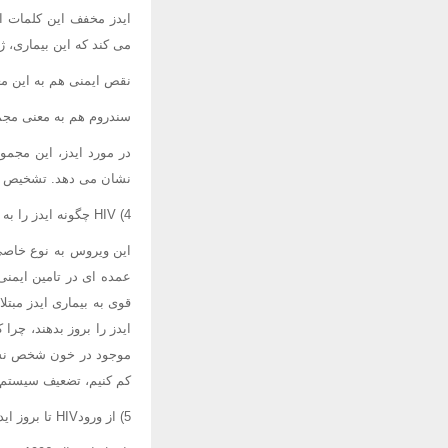
می کند که این بیماری، 
نقص ایمنی هم به این مع
سندروم هم به معنی مجم
در مورد ایدز، این مجم
نشان می دهد. تشخیص ای
4) HIV چگونه ایدز را به وجود می آورد؟
عمده ای در تامین ایمن
قوی به بیماری ایدز مبت
کم کنیم، تضعیف سیستم ا
5) از ورودHIV تا بروز ایدز چقدر طول می کشد؟