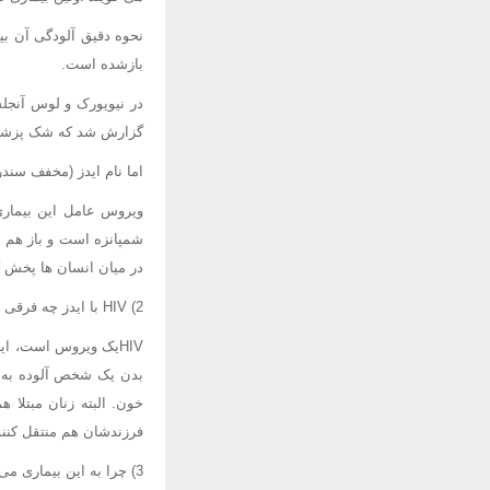
نحوه دقیق آلودگی آن بیم
بازشده است.
گزارش شد که شک پزشکا
اما نام ایدز (مخفف سندرم نقص ایمن
شمپانزه است و باز هم ح
در میان انسان ها پخش ک
2) HIV با ایدز چه فرقی دارد؟
بدن یک شخص آلوده به ب
فرزندشان هم منتقل کنند
3) چرا به این بیماری می گویند ایدز؟