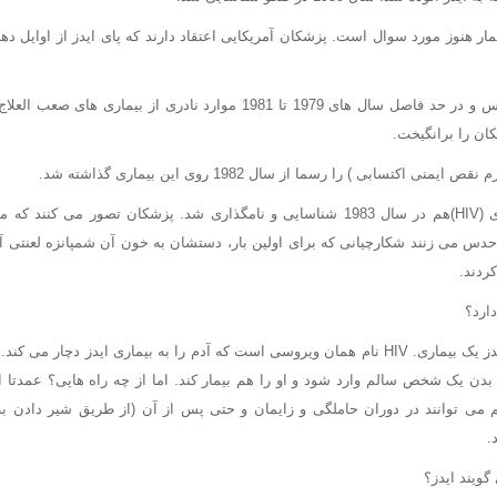
ار هنوز مورد سوال است. پزشکان آمریکایی اعتقاد دارند که پای ایدز از اوایل دهه 
در نیویورک و لوس آنجلس و در حد فاصل سال های 1979 تا 1981 موارد نادری از
ن را برانگیخت.
ی اکتسابی ) را رسما از سال 1982 روی این بیماری گذاشته شد.
ویروس عامل این بیماری (HIV)هم در سال 1983 شناسایی و نامگذاری شد. پزشکان تصور می
دس می زنند شکارچیانی که برای اولین بار، دستشان به خون آن شمپانزه لعنتی آ
ردند.
HIVیک ویروس است، ایدز یک بیماری. HIV نام همان ویروسی است که آدم را به بیماری ایدز دچا
دن یک شخص سالم وارد شود و او را هم بیمار کند. اما از چه راه هایی؟ عمدتا 
.