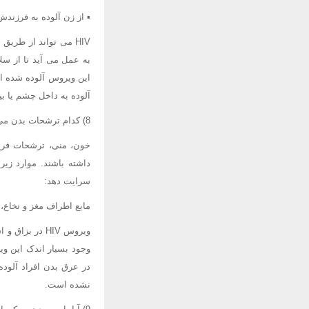
▪ از زن آلوده به فرزندش
به عمل می آید تا از س
این ویروس آلوده شده ان
آلوده به داخل چشم یا 
8) کدام ترشحات بدن می تواند HIV را منتقل کند؟
خون، منی، ترشحات فرج
داشته باشند. موارد زی
سرایت دهد:
مایع اطراف مغز و نخاع،
ویروس HIV در
وجود بسیار اندک این وی
در عرق بدن افراد آلود
نشده است.