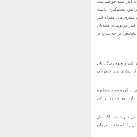
لوده به ویروس، ظرف 10 سال پس از آلودگی به ایدز مبتلا خواهند شد.
ن افزایش چشمگیری داشته
بیماری های همراه ایدز
مار مربوط به مبتلایان
، تشخیص هر چه سریع تر
از کنید و نحوه زندگی تان
 از بیماری های خطرناک
 یا گروه مورد مشاوره
ارای تجربه باشند. در حال حاضر، داروهای بسیاری برای درمان آلودگیHIV وجود دارد. هر چه زودتر این
بی خبر باشید. اگر سل
ن را با موفقیت درمان