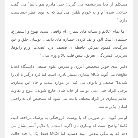
مشکلم از کجا سرچشمه می گیرد؛; حتی مادرم هم دایما" می گفت
خیالاتی شده ام و به خودم تلقین می کنم که به بوی عطر حساسیت
دارم."
"اما تمام علایم و نشانه های بیماری ام واقعی است، تهوع و استفراغ،
چشمان اشک آلود و پف کرده، خمیازه های دایمی، نوسان خلق و خو،
سرگیجه، کمبود تمرکز، حافظه ی ضعیف، درد عضلات، ورم زانوها،
سردرد، افسردگی، تعریق، تپش قلب بالا و ورم بدن."
دکتر اندی جونز متخصص آلرژی و مدرس علوم طبیعی دانشگاه East
Anglia می گوید MCS بیماری بسیار نادری است اما فرد درگیر با آن را
شدیدا" ضعیف و ناتوان می کند. در موارد شدید و حاد این بیماری،
برخی افراد حتی نمی توانند از خانه شان خارج شوند؛; تنوع و تفاوت
علایم بیماری در افراد مختلف باعث می شود که تشخیص آن به راحتی
امکان پذیر نباشد.
او می گوید: "در صورتی که با پوست افروختگی به پزشک مراجعه کنید،
کاملا" واضح است که بیماری تان اگزما است؛; یا علایم آسم نشان می
دهد که به تنگی تنفس مبتلا هستید اما MCS فقط یک یا چند حالت