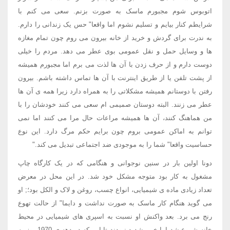
اتوبوس شوم مجبورم ماسک به صورت بزنم. سعی می کنم با
شرایطم کنار بیایم و تسلیم نشوم اما واقعا" حس یک زندانی را دارم.
به ندرت برای گردش و خرید از خانه بیرون می روم چون تمام مغازه
ها و وسایل حمل و نقل عمومی بوی عطر می دهد. مردم را خیلی
دوست دارم و از حرف زدن با آن ها لذت می برم اما مجبورم همیشه
از پشت تلفن یا از طریق اینترنت با آن ها تماس داشته باشم. بیرون
رفتن با دوستانم همیشه مشکلاتی را به همراه دارد زیرا همه ی آن ها
عطر می زنند. البته دوستان صمیمی ام سعی می کنند خودشان را با
من هماهنگ کنند، آن ها همیشه مراعات حال مرا می کنند اما نمی
توانم به اماکن عمومی بروم چون برایم حکم مرگ دارد. این نوع
حساسیت واقعا" شما را به موجودی ضد اجتماعی تبدیل می کند."
دونا اولین بار در سنین نوجوانی و هنگامی که در یک کارگاه چاپ
مشغول به کار بود متوجه مشکل خود شد. در این محل در معرض
تعداد زیادی ماده ی شیمیایی، انواع چسب، روغن و لاک و الکل بود؛; او
می گوید هنگام کار ماسک به صورت نداشت و دایما" از حالت تهوع
رنج می برد. بعد واکنش او نسبت به اسپری های شیمیایی در محیط
خانه شروع شد اما خیی شدید نبودند تا این که در دهه ی 1970 روز به