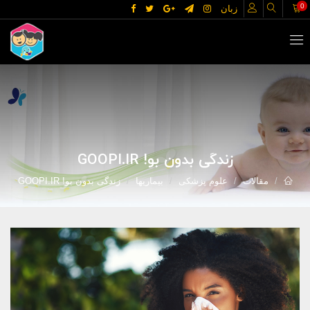
0
زبان
زندگی بدون بو! GOOPI.IR
مقالات
علوم پزشکی
بیماریها
زندگی بدون بو! GOOPI.IR