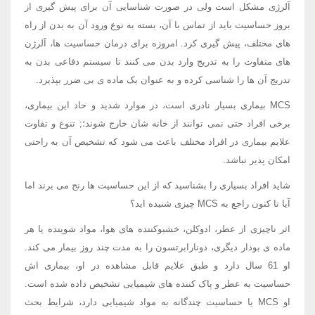
آلرژی مشکل است ولی در صورت شناسایی آن برای پیش گیری از
بروز حساسیت باید از تماس با آن، بسته به نوع ورود آن به بدن از راه
های مختلف، پیش گیری کرد. امروزه برای درمان حساسیت ها، آلرژن
های متفاوت را به تدریج وارد بدن می کنند تا سیستم دفاعی بدن به
تدریج آن ها را شناسی کرده و به عنوان یک ماده ی بی ضرر بپذیرد.
MCS بیماری بسیار نادری است، در موارد شدید و حاد این بیماری،
برخی افراد حتی نمی توانند از خانه شان خارج شوند؛; تنوع و تفاوت
علایم بیماری در افراد مختلف باعث می شود که تشخیص آن به راحتی
امکان پذیر نباشد.
شاید افراد بسیاری را بشناسید که از این حساسیت ها رنج می برند اما
آیا تا کنون راجع به MCS چیزی شنیده اید؟
اثر ناچیزی از عطر، ادوکلن، خشبوکننده های هوا، مواد شوینده یا هر
ماده ی بودار دیگری، دونارابرتسون را به مدت چند روز بیمار می کند.
او 61 سال دارد و طبق علایم قابل مشاهده در او، بیماری اش
حساسیت به عطر و پاک کننده های شیمیایی تشخیص داده شده است.
او MCS یا حساسیت چندگانه به مواد شیمیایی دارد، شرایط بحث