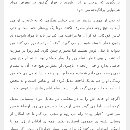
برانگیزی که برخی بر این باورند با قرار گرفتن در معرض مواد
شیمیایی برانگیخته می شود.
او حتی از مهمان هایش نیز می خواهد هنگامی که به خانه ی او می
آیند به هیچ وجه عطر مصرف نکنند، دونا یک پرستار بچه است و حتی
لباس کودکانی که از آن ها مراقبت می کند نیز باید با مواد شوینده ی
بدون عطر شسته شود. او می گوید: "حتما" مردم تصور می کنند من
دیوانه یا خیلی لوس هستم اما مجبورم چنین کاری کنم زیرا در صورت
استشمام بوی عطر، تمام روز را بیمار خواهم بود. خانه ام هیچ بوی
خاصی ندارد و حتی رایحه ی ناچیزی از عطر در هیچ جای آن به مشام
نمی رسد، نمی دانم شوهرم چه طور این وضعیت را تحمل می کند من
زندگی او را هم به یک فاجعه تبدیل کرده ام او نقاش است و به محض
این که به خانه برمی گردد ناچار است تمام لباس هایش را عوض کند."
اگرچه او خانه اش را به دژ محکمی در مقابل مواد شیمیایی تبدیل
کرده است اما می گوید وقتی از در خانه بیرون می رود اوضاع عوض
می شود: "خیلی پیاده راه می روم و سعی می کنم تا حد امکان از
وسایل نقلیه ی عمومی استفاده نکنم. همه ی آقایان از ژل مو یا
ادوکلن استفاه می کنند که برای من بسیار خطرناک است، اگر سوار