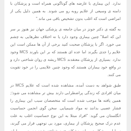
ندارد. این بیماری با عارضه های گوناگونی همراه است و پزشکان با
دامنه ی وسیعی از علایم روبه رو می شوند. به همین دلیل یکی از
امراضی است که اغلب بدون تشخیص باقی می ماند."
به گفته ی دکتر جونز در میان جامعه ی پزشکی جهان نیز هنوز بر سر
این که اصلا" چنین بیماری وجود دارد یا نه اختلاف نظرهایی به چشم
می خورد. اگر با پزشکان صحبت کنید برخی از آن ها ممکن است این
علایم را جدی بگیرند اما عده ای هستند که بر این باورند MCS وجود
ندارد. بسیاری از پزشکان معتقدند MCS ریشه ی روان شناختی دارد و
در واقع خود بیماران هستند که وجود چنین علایمی را در خود تقویت
می کنند.
طبق شواهد به دست آمده، مشاهده شده است که علایم MCS در
میان افرادی که زندگی پراضطرابی دارند بیش تر مشاهده می شود؛;
همین یافته ها موجب شده است که متخصصان سبب این بیماری را
فشار عصبی بدانند نه مواد شیمیایی. سخن گوی انجمن حساسیت
انگلستان می گوید: "افراد مبتلا به این نوع حساسیت اغلب به علت
عدم درک صحیح پزشکان از بیماری، مورد بی توجهی قرار می گیرند،
زیرا این مشکل در میان پزشکان هنوز شناخته شده نیست و بیماران