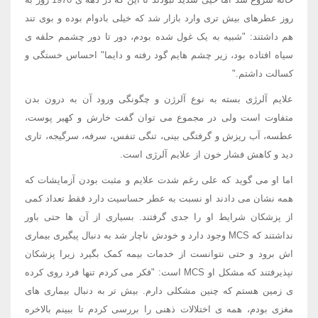
روز عطرهای بیش تری وارد بازار شد که خیلی بادوام بوده و بوی تند
هم داشتند: "شبیه به یک غول شده بودم، دور تا دور چشمم حلقه ی
سیاه افتاده بود، زیر چشم هایم گود رفته و دایما" احساس خستگی و
کسالت داشتم."
علایم آلرژی بسته به نوع آلرژن و چگونگی ورود آن به درون بدن
متفاوت است ولی در مجموع می توان گفت خارش و کهیر پوست،
عطسه، آب ریزش و گرفتگی بینی، تنگی تنفس، سرفه، سرگیجه، تاری
دید و کاهش فشار خون از علایم آلرژی است.
اما او می گوید که علی رغم شدت علایم و مثبت بودن آزمایشات که
همه نشان می دادند او نسبت به عطر حساسیت دارد فقط تعداد کمی
از پزشکان شرایط او را جدی گرفتند. بسیاری از آن ها حتی باور
نداشتند که MCS وجود دارد و خودش ناچار شد به دنبال پیگیری بیماری
اش برود و حتی نتوانست از خدمات بیمه کمک بگیرد زیرا پزشکان
نپذیرفتند که مشکل او MCS است: "فکر می کردم تنها فرد روی کرده
ی زمین هستم که چنین مشکلی دارم. بیش تر به دنبال بیماری های
مغزی بودم، همه ی اختلالات ذهنی را بررسی کردم تا ببینم بالاخره