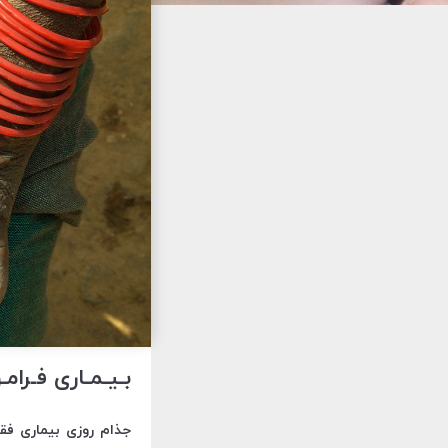
بـیـمـاری فـرا
جذام روزی بیماری فق