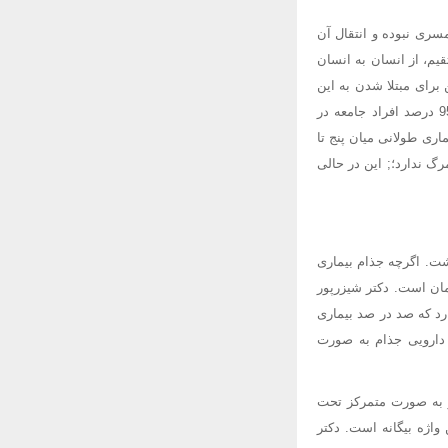
سری نبوده و انتقال آن
یم، از انسان به انسان
رای مبتلا شدن به این
بیماری وجود استعداد ژنتیکی لازم است. به این ترتیب همه افراد نمی توانند به آن مبتلا شوند. بیش از 95 درصد افراد جامعه در
ری طولانی میان پنج تا
گ ندارد؛; این در حالی
شت. اگرچه جذام بیماری
مان است. دکتر شیزرپور
رد که صد در صد بیماری
ن دارویی جذام به صورت
 و به صورت متمرکز تحت
واژه بیگانه است. دکتر