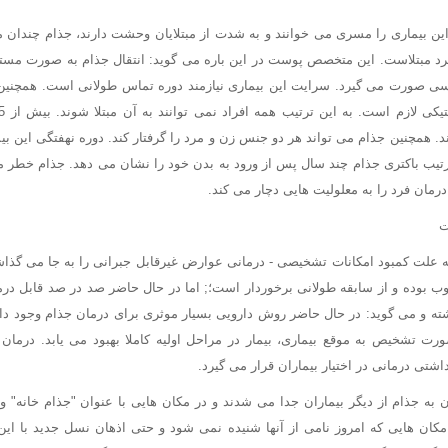
ن بیماری را مسری می خوانند و به شدت از مبتلایان وحشت دارند، جذام چندان م
فرد مبتلاست. این متخصص پوست در این باره می گوید: انتقال جذام به صورت مستق
ی صورت می گیرد. سرایت این بیماری نیازمند دوره تماس طولانی است. همچنین ب
 همچنین جذام می تواند هر دو جنس زن و مرد را گرفتار کند. دوره نهفتگی این بیما
یب باکتری جذام چند سال پس از ورود به بدن خود را نشان می دهد. جذام خطر مر
ان فرد را به معلولیت هایی دچار می کند.
ت
ه علت کمبود امکانات تشخیصی - درمانی عوارض غیرقابل جبرانی را به جا می گذا
ب بوده و از سابقه طولانی برخوردار است؛; اما در حال حاضر صد در صد قابل در
شته و می گوید: در حال حاضر روش دارویی بسیار موثری برای درمان جذام وجود دا
رت تشخیص به موقع بیماری، بیمار در مراحل اولیه کاملا بهبود می یابد. درما
اشتی درمانی در اختیار بیماران قرار می گیرد.
ان به جذام از دیگر بیماران جدا می شدند و در مکان هایی با عنوان "جذام خانه"
مکان هایی که امروز نامی از آنها شنیده نمی شود و حتی اذهان نسل جدید با این 