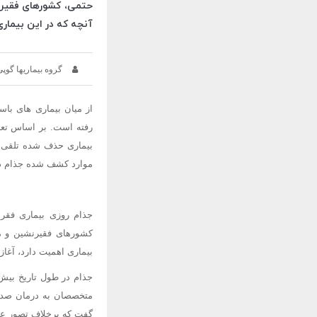
حتمی، کشورهای فقیرنش
آنچه که در این بیمار
گروه بیماریها گوپی
از میان بیماری های باست
رفته است. بر اساس تعر
بیماری حذف شده تلقی م
موارد کشف شده جذام در ایران در سال 1370، 191 مورد بوده که در سال 6
جذام روزی بیماری فقر
کشورهای فقیرنشین و مح
بیماری اهمیت دارد، آغا
جذام در طول تاریخ بیش ا
متخصصان به درمان صددر
گفت که برخلاف تصور عمو