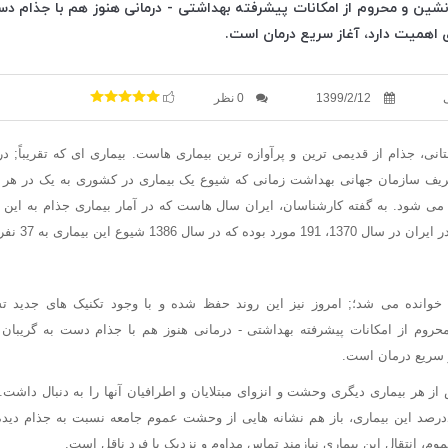
ین و محروم از امکانات پیشرفته بهداشتی - درمانی هنوز هم با جذام د
ی اهمیت دارد، آغاز سریع درمان است.
1399/2/12
0 نظر
انی، جذام از قدیمی ترین و پرآوازه ترین بیماری هاست. بیماری ای که تقریباً; د
یف سازمان جهانی بهداشت زمانی که شیوع یک بیماری در کشوری به یک در هر د
ی شود. به گفته کارشناسان، ایران سال هاست که در آمار بیماری جذام به این 
138 شیوع این بیماری به 37 نفر کاهش یافته است.
 خوانده می شد؛; امروز نیز این روند حفظ شده و با وجود تکنیک های جدید 
روم از امکانات پیشرفته بهداشتی - درمانی هنوز هم با جذام دست به گریبان ه
ز سریع درمان است.
ز هر بیماری دیگری وحشت و انزوای مبتلایان و اطرافیان آنها را به دنبال داشت. 
صد این بیماری، باز هم نشانه هایی از وحشت عموم جامعه نسبت به جذام دیده
م، انتقال این بیماری نیازمند تماس مداوم و نزدیک با فرد ناقل است.