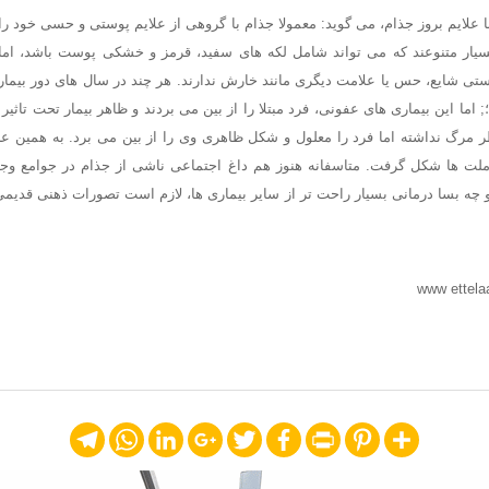
با علایم بروز جذام، می گوید: معمولا جذام با گروهی از علایم پوستی و حسی خود ر
یار متنوعند که می تواند شامل لکه های سفید، قرمز و خشکی پوست باشد، اما
تی شایع، حس یا علامت دیگری مانند خارش ندارند. هر چند در سال های دور بیما
; اما این بیماری های عفونی، فرد مبتلا را از بین می بردند و ظاهر بیمار تحت تاثیر
مرگ نداشته اما فرد را معلول و شکل ظاهری وی را از بین می برد. به همین عل
لت ها شکل گرفت. متاسفانه هنوز هم داغ اجتماعی ناشی از جذام در جوامع وجود
چه بسا درمانی بسیار راحت تر از سایر بیماری ها، لازم است تصورات ذهنی قدیمی
Telegram
WhatsApp
LinkedIn
Google+
Twitter
Facebook
Print
Pinterest
Share