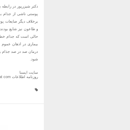
دکتر شیزرپور در رابطه 
پوستی ناشی از جذام بس
برخلاف دیگر ضایعات پوس
و طاعون نیز شایع بودند؛
حالی است که جذام خطر 
بیماری در اذهان عموم م
درمان صد در صد جذام و 
شود.
سایت ایسنا
روزنامه اطلاعات www ettelaat com