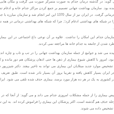
ی گوید: در گذشته درمان جذام به صورت متمرکز صورت می گرفت و مکان هایی ب
شده بود. سازمان بهداشت جهانی تصمیم بر جمع کردن مراکز جذام خانه و ادغام 
سیستم های بهداشتی - درمانی گرفت. در ایران نیز از سال 1370 این امر انجام شد
 در شبکه های بهداشتی ادغام کرد؛; چرا که شبکه های بهداشتی درمانی در همه ن
زمان جذام این امکان را نداشت. علاوه بر آن نوعی داغ اجتماعی در این بیمار
طرد شدن از جامعه به جذام خانه ها مراجعه نمی کردند.
ده می شد و جوامع از جمله سازمان بهداشت جهانی را در تب و تاب و چاره اندیشی
ود، امروز با کاهش شیوع بیماری از ذهن ها حتی اذهان پزشکان هم دور مانده و 
خیص موارد جدید مبتلایان این بیماری می تواند به تاخیر بیفتد. دکتر شیزرپور در
 ایران بسیار کاهش یافته و تقریبا بروز آن بسیار نادر شده است. طبق تعریف
در کشوری به یک در هر ده هزار مورد برسد، بیماری حذف شده تلقی می شود. ایرا
یص بیماری را از جمله مشکلات امروزی جذام می داند و می گوید: از آنجا که در 
حله حذف هم گذشته است، اکثر پزشکان این بیماری را فراموش کرده اند. به این تر
ر تشخیص داده می شوند.