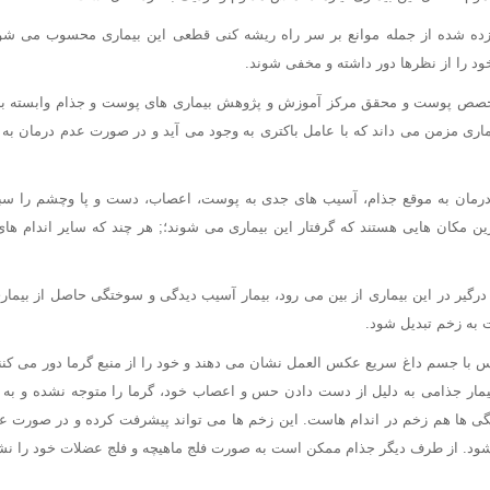
 زده شده از جمله موانع بر سر راه ریشه کنی قطعی این بیماری محسوب می ش
خود را از نظرها دور داشته و مخفی شوند.
تخصص پوست و محقق مرکز آموزش و پژوهش بیماری های پوست و جذام وابسته به
ماری مزمن می داند که با عامل باکتری به وجود می آید و در صورت عدم درمان ب
 درمان به موقع جذام، آسیب های جدی به پوست، اعصاب، دست و پا وچشم را س
مکان هایی هستند که گرفتار این بیماری می شوند؛; هر چند که سایر اندام های
رگیر در این بیماری از بین می رود، بیمار آسیب دیدگی و سوختگی حاصل از بیما
به زخم تبدیل شود.
س با جسم داغ سریع عکس العمل نشان می دهند و خود را از منبع گرما دور می کنن
بیمار جذامی به دلیل از دست دادن حس و اعصاب خود، گرما را متوجه نشده و به
گی ها هم زخم در اندام هاست. این زخم ها می تواند پیشرفت کرده و در صورت ع
 شود. از طرف دیگر جذام ممکن است به صورت فلج ماهیچه و فلج عضلات خود را نش