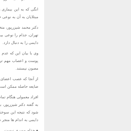
انگی که به این بیماری
مبتلایان به آن به نوعی 
دکتر محمد شیزرپور، م
تهران، جذام را نوعی بی
دایمی را به دنبال دارد.
وی با بیان این که عدم
پوست و اعصاب مهم ترین 
مصون نیستند.
از آنجا که عصب اعضای د
ضایعه حاصله ممکن است 
افراد معمولی هنگام تما
به گفته دکتر شیزرپور، 
شود که نتیجه این سوخت
دایمی به اندام ها منجر
● جذام مسری نیست