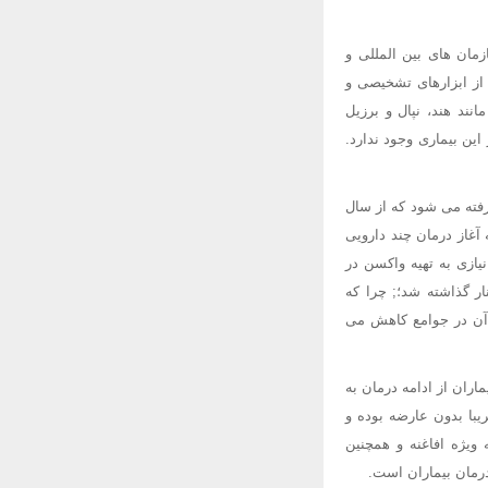
مان های بین المللی و
 از ابزارهای تشخیصی و
ند هند، نپال و برزیل
ین بیماری وجود ندارد.
رفته می شود که از سال
زمان بهداشت جهانی به صورت رایگان در اختیار همه کشورها قرار گرفت. از سال 1979 که آغاز درمان چند دارویی
د کاهش یافت. بنایراین دیگر نیازی به تهیه واکسن در
ار گذاشته شد؛; چرا که
 آن در جوامع کاهش می
اران از ادامه درمان به
یبا بدون عارضه بوده و
ویژه افاغنه و همچنین
رمان بیماران است.