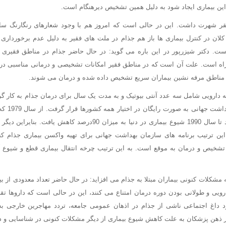
 این بیماری ایجاد شود به دلیل همین تشخیص دیرهنگام است.
قر شهرت داشت. این در حالی است که امروز هم با وجود شعارهای رنگارنگ ساز
ان در کنترل بیماری ها باز هم جذام در ملت های فقیر به دلیل عدم برخورداری
ت. دکتر شیزرپور در این باره می گوید: در حال حاضر جذام در مناطق فقیری مان
راه است. علت آن است که در مناطق فقیر امکانات تشخیصی و درمانی مناسبی در ا
 مناطق مرفه نشین بیماران سریع تشخیص داده شده و درمان می شوند.
 دارویی شامل سه عدد آنتی بیوتیک و به مدت یک سال برای درمان جذام به کار گ
1979 توسط سا
جذام در سراسر دنیا بود تا سال 1990 شیوع بیماری در دنیا به میزان 90درص
ه این ترتیب برنامه های سازمان بهداشت جهانی برای تهیه واکسن بیماری جذام کن
، تشخیص و درمان به موقع است. به این ترتیب چرخه انتقال بیماری قطع و شیوع
ه مشکلات کنونی بیماران مبتلا به جذام می افزاید: در حال حاضر تعداد معدودی از بیم
یی و طولانی بودن دوره درمان امتناع می کنند، این در حالی است که داروها تقر
د داغ اجتماعی ناشی از جذام در اذهان عمومی جامعه، تردد مهاجرین خارجی به 
ذهن پزشکان به علت کاهش شیوع بیماری از دیگر مشکلات کنونی در شناسایی و د