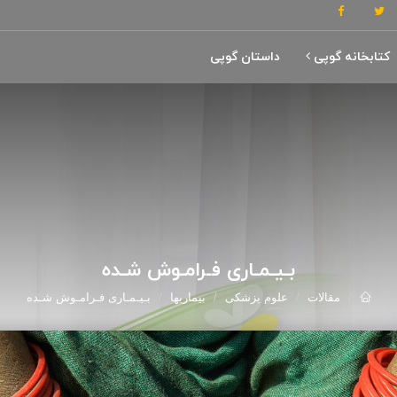
کتابخانه گوپی
داستان گوپی
بـیـمـاری فـرامـوش شـده
مقالات
علوم پزشکی
بیماریها
بـیـمـاری فـرامـوش شـده