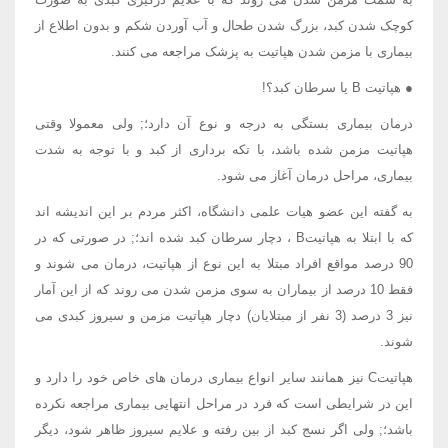
کوچک شدن کبد، بزرگ شدن طحال و آب آوردن شکم و بدون اطلاع از
بیماری با مزمن شدن هپاتیت به پزشک مراجعه می کنند.
● هپاتیت B یا سرطان کبد؟!
درمان بیماری بستگی به درجه و نوع آن دارد؛; ولی معمولا وقتی
هپاتیت مزمن شده باشد، با تکه برداری از کبد و با توجه به شدت
بیماری، مراحل درمان آغاز می شود.
به گفته این عضو هیات علمی دانشگاه، اکثر مردم بر این اندیشه اند
که با ابتلا به هپاتیتB ، دچار سرطان کبد شده اند؛; در صورتی که در
90 درصد مواقع افراد مبتلا به این نوع از هپاتیت، درمان می شوند و
فقط 10 درصد از بیماران به سوی مزمن شدن می روند که از این آمار
نیز 3 درصد (3 نفر از مبتلایان) دچار هپاتیت مزمن و سیروز کبدی می
شوند.
هپاتیتC نیز همانند سایر انواع بیماری درمان های خاص خود را دارد و
این در شرایطی است که فرد در مراحل انتهایی بیماری مراجعه نکرده
باشد؛; ولی اگر نسج کبد از بین رفته و علایم سیروز ظاهر شود، دیگر