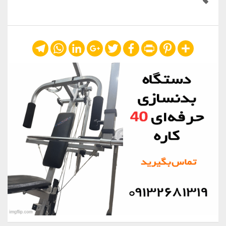
Telegram
WhatsApp
LinkedIn
Google+
Twitter
Facebook
Print
Pinterest
Share