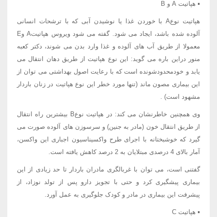
▪ هپاتیت A و B
هپاتیت نوعA با خوردن غذا یا نوشیدن آبی که با ترشحات انسانی
آلوده شده باشد، ایجاد می شود. گفته می شود ویروس هپاتیتA وE
معمولا از طریق آب های آلوده و غذا وارد بدن می شوند، دکتر کعبه
منور دراین باره می گوید: این نوع هپاتیت از طریق دهان انتقال می
یابد و خودمحدودشونده است که با رعایت اصول بهداشتی می توان از
این بیماری مصون ماند (تنها مورد خطر این نوع هپاتیت در زنان باردار
مشهود است) .
وی همچنین خاطرنشان می کند: در هپاتیت نوعB بیشترین راه انتقال
از طریق انتقال خون (مادر به جنین) و سرسوزن های آلوده صورت می
گیرد که خوشبختانه با اجرای طرح واکسیناسیون اجباری این واکسن،
آمار بالای 4 درصدی مبتلایان به 2 درصد کاهش یافته است.
گفتنی است، می توان با غربالگری مادران باردار تا حد زیادی از این
بیماری پیشگیری کرد و حتی با تجویز دارو پس از تولد نوزاد، از
پیشرفت این بیماری در مادر و کودک جلوگیری به عمل آورد.
▪ هپاتیت C