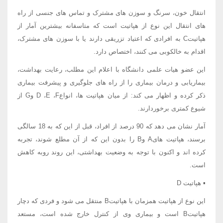
انتقال خون، سرنگ و سوزن های مشترک و تماس های جنسی از راه
های انتقال این نوع از هپاتیت است که متاسفانه بیشترین آمار از
هپاتیتC به افرادی که اعتیاد تزریقی دارند یا با سوزن های مشترک،
اقدام به خالکوبی می کنند، اختصاص دارد.
این عضو هیات علمی دانشگاه با اعلام این مطلب، رعایت بهداشت،
بیماریابی و درمان بیماری را از راه های جلوگیری و پیشرفت بیماری
ذکر کرده و اظهار می کند: از میان هپاتیت ها، انواعD ،E ،F وG از
شیوع کمتری برخوردارند.
آمار نشان می دهد که 90 درصد از افراد، قبل از این که به 18 سالگی
برسند، هپاتیت هایA وB را بدون این که از آن مطلع شوند، تجربه
کرده اند و اکنون با توجه به وضعیت بهداشتی، این روند روبه کاهش
است.
▪ هپاتیت D
این نوع از هپاتیت همزمان با هپاتیتB منتقل می شود و فردی که دچار
هپاتیتB است و بیماری وی از کنترل خارج شده است، مستعد