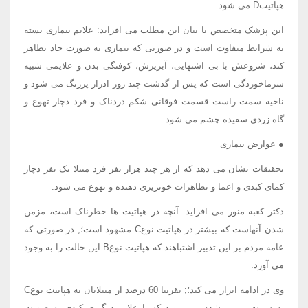
هپاتیتD می شود.
این پزشک متخصص با بیان این مطلب می افزاید: علایم بیماری بسته
به شرایط متفاوت است و در صورتی که بیماری به صورت حاد تظاهر
کند، شروعش با بی اشتهایی، آبریزش، کوفتگی بدن و علایمی شبیه
سرماخوردگی است که پس از گذشت چند روز ادرار پررنگ می شود و
ناحیه سمت راست قسمت فوقانی شکم دردناک و فرد دچار تهوع و
گاه زردی سفیده چشم می شود.
● عوارض بیماری
تحقیقات نشان می دهد که از هر چند هزار نفر فرد مبتلا یک نفر دچار
کمای کبدی و اغما و تظاهرات خونریزی دهنده و تهوع می شود.
دکتر کعبه منور می افزاید: آنچه در هپاتیت ها خطرناک است، مزمن
شدن آنهاست که بیشتر در هپاتیت نوعC مشهود است؛; در صورتی که
عامه مردم بر این تدبیر اشتباهند که هپاتیت نوعB این حالت را به وجود
می آورد.
وی در ادامه ابراز می کند؛; تقریبا 60 درصد از مبتلایان به هپاتیت نوعC
به سمت مزمن شدن می روند که با علایم درگیری کبدی به صورت