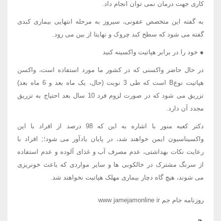
کاری جهت درمان نمی توان انجام داد.
به گفته این متخصص عفونی، سیروز به مرحله انتهایی بیماری کبدی
گفته می شود که سطح کبد چروک و نهایتا از بین می رود.
● خود را در برابر هپاتیت واکسینه کنید
در حال حاضر واکسنی که در کشور ما مورد استفاده است، واکسن
هپاتیت نوعB است که طی 3 نوبت (حال، یک ماه بعد و 6 ماه بعد)
تزریق می شود که در صورت لزوم فرد 10 سال بعد احتیاج به تزریق
مجدد آن دارد.
دکتر کعبه منور با اشاره به این که 98 درصد از افراد با این
واکسیناسیون ایمن خواهند شد، در پایان یادآور می شود؛; افراد با
رعایت نکات بهداشتی، عدم مصرف آب و غذای آلوده و عدم استفاده
از سرنگ مشترک در خالکوبی ها و سایر مواردی که باعث خونریزی
می شوند، هیچ گاه دچار بیماری مهلک هپاتیت نخواهند شد.
روزنامه جام جم www jamejamonline ir