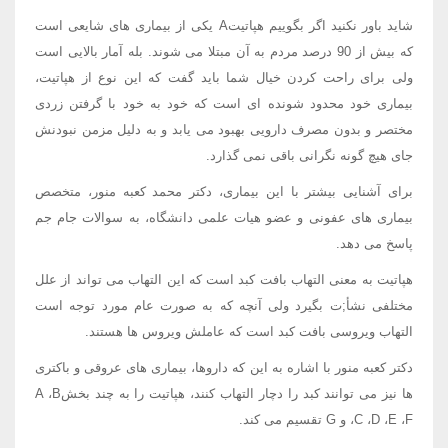
شاید باور نکنید اگر بگوییم هپاتیتA یکی از بیماری های شایعی است
که بیش از 90 درصد مردم به آن مبتلا می شوند. بله آمار بالایی است
ولی برای راحت کردن خیال شما باید گفت که این نوع از هپاتیت،
بیماری خود محدود شونده ای است که خود به خود با گرفتن زردی
مختصر و بدون مصرف دارویی بهبود می یابد و به دلیل مزمن نبودنش
جای هیچ گونه نگرانی باقی نمی گذارد.
برای آشنایی بیشتر با این بیماری، دکتر محمد کعبه منور، متخصص
بیماری های عفونی و عضو هیات علمی دانشگاه، به سوالات جام جم
پاسخ می دهد.
هپاتیت به معنی التهاب بافت کبد است که این التهاب می تواند از علل
مختلفی نشأ;ت بگیرد ولی آنچه که به صورت عام مورد توجه است
التهاب ویروسی بافت کبد است که عاملش ویروس ها هستند.
دکتر کعبه منور با اشاره به این که داروها، بیماری های عروقی و باکتری
ها نیز می توانند کبد را دچار التهاب کنند، هپاتیت را به چند بخشA ،B
،C ،D ،E ،F و G تقسیم می کند.