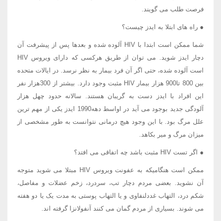
فرصت طلب می گویند.
● راه های ابتلا به ایدز چیست؟
شما ممکن است ابتدا با HIV آلوده شده و بعدها پس از پیشرفت آن
دچار ایدز شوید. می توان از طریق هرکسی که دارای ویروس HIV
است آلوده شده، حتی اگر آن فرد بیمار به نظر نرسد. در ایالات متحده
بین 800 تا900 هزار بیمار HIV مثبت وجود دارد. بیشتر از 300هزار نفر
این افراد با ایدز دست به گریبان هستند. سالانه حدود چهل هزار
آلودگی جدید بوجود می آید در اواسط دهه1990 ایدز یکی از مهم ترین
علل مرگ بود. با این وجود هیچ درمانی نتوانست به طور مشخصی از
میزان مرگ و میر بکاهد.
● اگر تست HIV مثبت باشد چه اتفاقی می افتد؟
ممکن است هنگامیکه به عفونت ویروس HIV مبتلا می شوید متوجه
آن نشوید. بعضی مردم دچار تب، سردرد، زخم عضلات و مفاصل،
شکم درد، التهاب غددلنفاوی و یا التهاب پوستی به مدت یک یا دو هفته
می شوند. بسیاری از مردم گمان می کنند آنفولانزا گرفته اند.