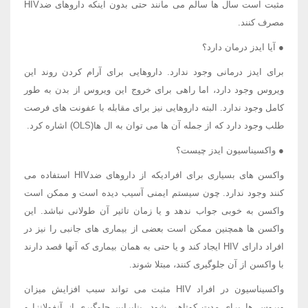
مثبت است سال ها سالم می مانند حتی بدون اینکه داروهای ضدHIV
مصرف کنند.
● آیا ایدز درمان دارد؟
برای ایدز درمانی وجود ندارد. داروهایی برای آرام کردن روند این
ویروس وجود دارد، اما راهی برای خروج این ویروس از بدن به طور
کامل وجود ندارد. البته داروهایی نیز برای مقابله با عفونت های فرصت
طلب وجود دارد که از جمله آن ها می توان به ال ها(OLS) اشاره کرد.
● واکسیناسیون ایدز چیست؟
واکسن های بسیاری برای افرادیکه از داروهای ضدHIV استفاده می
کنند وجود ندارد. چون سیستم ایمنی آسیب دیده است و ممکن است
واکسن به خوبی جواب ندهد و یا زمان تاثیر آن طولانی نباشد. این
واکسن ها همچنین ممکن است بعضی از بیماری های جانبی را نیز در
افراد دارای HIV ایجاد کند و یا حتی به همان بیماری که آنها قصد دارند
با واکسن از آن جلوگیری کنند، مبتلا شوند.
واکسیناسیون در افراد HIV مثبت می تواند سبب افزایش میزان
ویروس ها برای مدت کوتاهی شود. بنابراین جلوگیری از آنفولانزا و