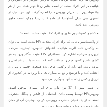
هپاتیت در این افراد سخت تر است. بنابراین تا چهار هفته پس از هر
واکسیناسیون نباید میزان ویروس ها را اندازه گرفت. این افراد نباید از
اسپری بینی برای آنفلوانزا استفاده کنند، زیرا ممکن است حاوی
ویروس زنده باشد.
● کدام واکسیناسیون ها برای افراد HIV مثبت مناسب است؟
از واکسیناسیون هایی که برای افراد مبتلا به HIV مثبت است می توان
به واکسن ذات الریه، هپاتیت، آنفلوانزا تتانوس، دیفتری، سرخک،
اریون و سرخجه اشاره کرد. مسافران HIV مثبت هنگام ورود به هر
کشور باید واکسن لازم را دریافت کنند که البته حتما باید غیرفعال و
مرده باشد. آنها باید از واکسن های زنده همچون حصبه و تب زرد
اجتناب کنند و با توضیح راجع به بیماری شان با ورود به هر کشوری از
تزریق واکسن زنده به آنها جلوگیری می شود.
در ضمن بیش از 37 نوع دارو برای این بیماری موجود است.
ویروسHIV توسط پست دادن، استفاده از قاشق و چنگال مشترک،
استفاده از یک فنجان مشترک، روبوسی کردن، نوشیدن آب از مکان
های عمومی و موارد مشابه منتقل نمی شود.