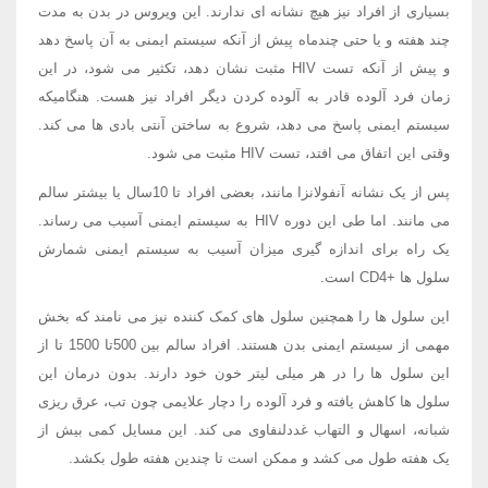
بسیاری از افراد نیز هیچ نشانه ای ندارند. این ویروس در بدن به مدت
چند هفته و یا حتی چندماه پیش از آنکه سیستم ایمنی به آن پاسخ دهد
و پیش از آنکه تست HIV مثبت نشان دهد، تکثیر می شود، در این
زمان فرد آلوده قادر به آلوده کردن دیگر افراد نیز هست. هنگامیکه
سیستم ایمنی پاسخ می دهد، شروع به ساختن آنتی بادی ها می کند.
وقتی این اتفاق می افتد، تست HIV مثبت می شود.
پس از یک نشانه آنفولانزا مانند، بعضی افراد تا 10سال یا بیشتر سالم
می مانند. اما طی این دوره HIV به سیستم ایمنی آسیب می رساند.
یک راه برای اندازه گیری میزان آسیب به سیستم ایمنی شمارش
سلول ها +CD4 است.
این سلول ها را همچنین سلول های کمک کننده نیز می نامند که بخش
مهمی از سیستم ایمنی بدن هستند. افراد سالم بین 500تا 1500 تا از
این سلول ها را در هر میلی لیتر خون خود دارند. بدون درمان این
سلول ها کاهش یافته و فرد آلوده را دچار علایمی چون تب، عرق ریزی
شبانه، اسهال و التهاب غددلنفاوی می کند. این مسایل کمی بیش از
یک هفته طول می کشد و ممکن است تا چندین هفته طول بکشد.