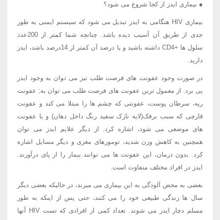
● بیماری ایدز از کجا شروع می شود؟
بیماری HIV هنگامی به ایدز تبدیل می شود که سیستم ایمنی به طور
جدی از طریق آن آسیب دیده باشد. چنانچه شما کمتر از 200عدد
سلول ها +CD4 داشته باشید و یا درصد آن کمتر از 14درصد باشد، ایدز
دارید.
در صورت وجود عفونت های فرصت طلب نیز می توان به وجود ایدز
پی برد. از معمول ترین عفونت های فرصت طلب می توان به; عفونت
ریه، سرطان پوست، عفونتی که چشم ها را مبتلا می کند و عفونت
قارچی که سبب برفک(لایه نازک سفید رنگ داخل دهان) و یا عفونت
های موضعی می شود، اشاره کرد. از دیگر علایم ایدز می توان
همچنین به کاهش وزن شدید، تومورهای مغزی و دیگر مسایل اشاره
کرد. بدون درمان، این عفونت ها می توانند بیمار را از پای درآورند.
ایدز در افراد مختلف متفاوت است.
بعضی به محض آلودگی به این بیماری می میرند، در حالیکه بعضی دیگر
سال ها زندگی طبیعی خود را می کنند، حتی پس از اینکه به طور
مسلم دچار ایدز می شوند. تعداد کمی از افرادی که تست HIV آنها