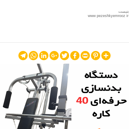
نتیست
Telegram
WhatsApp
LinkedIn
Google+
Twitter
Facebook
Print
Pinterest
Share