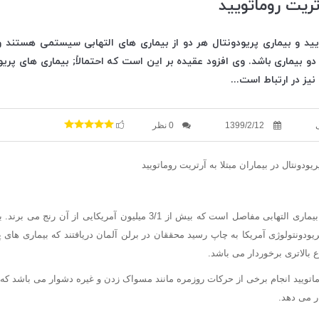
ریت روماتویید
یید و بیماری پریودونتال هر دو از بیماری های التهابی سیستمی هستند
 دو بیماری باشد. وی افزود عقیده بر این است که احتمالاً; بیماری های پریو
یز در ارتباط است...
1399/2/12
0 نظر
یودونتال در بیماران مبتلا به آرتریت روماتویید
1) آرتریت روماتویید یک بیماری التهابی مفاصل است که بیش از 3/1 میلیون آمریک
ریودونتولوژی آمریکا به چاپ رسید محققان در برلن آلمان دریافتند که بیماری های پری
ع بالاتری برخوردار می باشد.
روماتویید انجام برخی از حرکات روزمره مانند مسواک زدن و غیره دشوار می باشد که
ار می دهد.