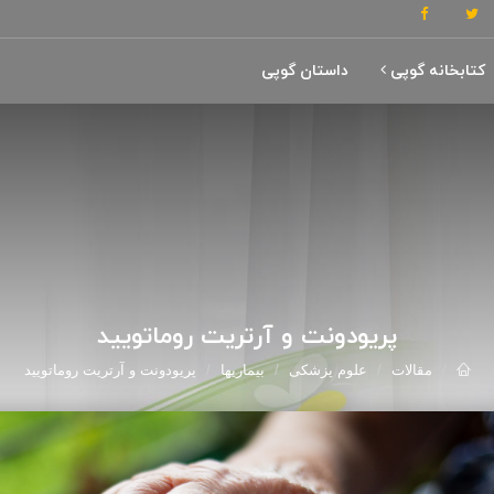
کتابخانه گوپی
داستان گوپی
پریودونت و آرتریت روماتویید
مقالات
علوم پزشکی
بیماریها
پریودونت و آرتریت روماتویید