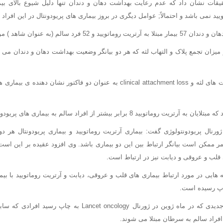
قیقات نشان داد که عدم رعایت بهداشت دهان و دندان تنها دلیل شیوع بالای بیم
ویید نمی باشد و احتمالاً; عوامل دیگری در بروز بیماری های پریودونتال در این افراد 
الم (به عنوان شاهد ) مورد بررسی قرار گرفت.
 میزان تجمع پلاک و التهاب لثه که هر دو بیانگر وضعیت بهداشت دهان و دندان می 
همچنین میزان عمق پاکت های لثه و clinical attachment loss به عنوان دو فاکتور نشا
ید 8 برابر بیشتر از افراد سالم به بیماری های پریودونتال مبتلا می باشند.
Ko سردبیر ژورنال پریودونتولوژی گفت: بیماری آرتریت روماتویید و بیماری پریودونتال هر 
 ممکن است بیانگر ارتباط بین این دو بیماری باشد. وی افزود عقیده بر این است که
ی قلب و عروقی و دیابت نیز در ارتباط است.
اله هایی در مورد ارتباط بیماری های قلب و عروقی، دیابت و آرتریت روماتویید با بی
اپ رسیده است.
2) بر اساس یافته های جدیدی که در ماه ژوین در ژورنال cet oncology