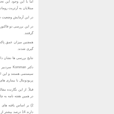
اما با این وجود این تح
مبتلایان به آرتریت رومات
در این آزمایش وضعیت دهان و دندان 57 بیمار مبتلا به آرتریت روماتویید و 52 فرد س
در این بررسی دو فاکتور
گرفتند.
گیری شدند.
نتایج بررسی ها نشان داد که مبتلایان به آرتریت روماتوی
دکتر rnman
سیستمی هستند و این امر
پریودونتال با بیماری ها
قبلاً; از این نگارنده مق
در همین هفته نامه به چ
دارند 14 درصد بیشتر از افراد سالم به سرطان مبتلا می شوند.