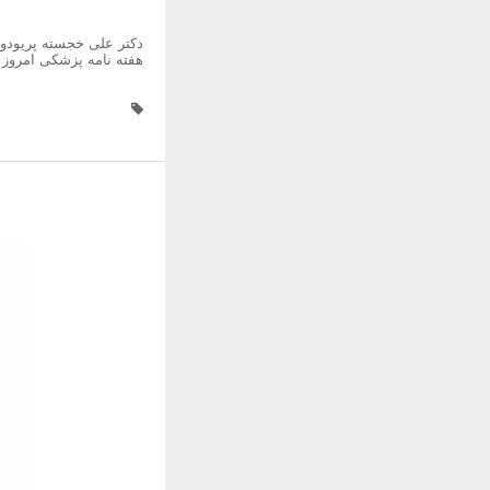
دکتر علی خجسته پریودو
هفته نامه پزشکی امروز www pezeshkyemrooz ir