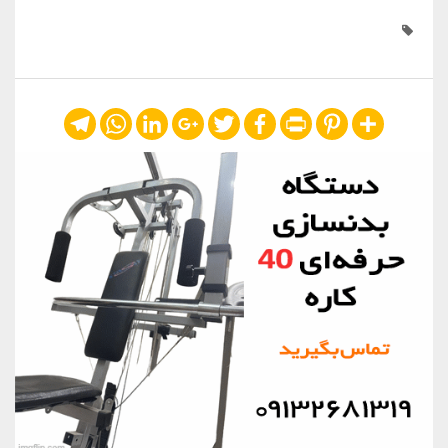
Telegram
WhatsApp
LinkedIn
Google+
Twitter
Facebook
Print
Pinterest
Share