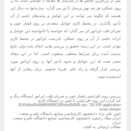
یکی از بزرگترین چالش ها در سازمان ها مقابله با عواملی است که بر
روی عملکرد هر چه بهتر پرسنل تأ;ثیر می گذارد. سازمانها به دنبال این
هستند که چگونه می توانند بر این عوامل و پیامدهای ناشی از آن
تأ;ثیر بگذارند. در محیط کاری عوامل متعددی بر روی فشار خون و
ضربان قلب اپراتور اثر می گذارد که خواسته یا ناخواسته این عوامل و
اثرات ناشی از آن بر روی عملکرد نادرست اپراتور در محیط کاری
مؤ;ثر است. در این زمینه تحقیق و بررسی هایی انجام شده ولی نتایج
بدست آمده برای شرایط مختلف، متفاوت است. لذا در این مقاله
سعی شده که این عوامل و نحوه تأ;ثیر آنها بر روی اپراتور مورد
بررسی قرار گرفته و راه حلی تقریبا عمومی برای رهایی از آنها
اندیشیده شود.
بررسی روند افزایشی فشار خون و ضربان قلب اپراتور ایستگاه رنگ و
کند کردن این روند افزایشی با تغییر در ایستگاه کاری
9245dba00a9d8f590f82390efaf94069 doc 743 KB application
octet stream
امین علی نژاد دانشجوی کارشناسی صنایع دانشگاه علم و صنعت
ایران میلاد رحیمی دانشجوی کارشناسی صنایع دانشگاه علم و صنعت
ایران
مقالات ارسالی به آفتاب