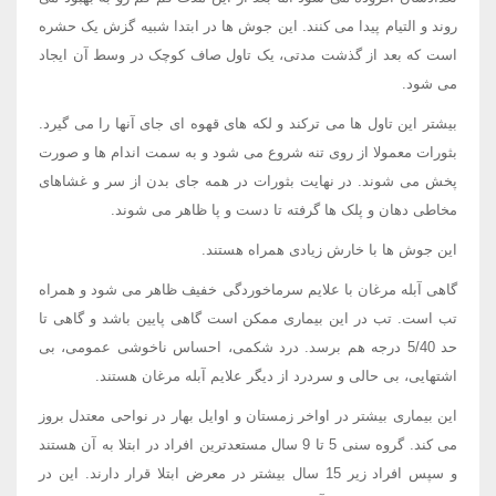
روند و التیام پیدا می کنند. این جوش ها در ابتدا شبیه گزش یک حشره
است که بعد از گذشت مدتی، یک تاول صاف کوچک در وسط آن ایجاد
می شود.
بیشتر این تاول ها می ترکند و لکه های قهوه ای جای آنها را می گیرد.
بثورات معمولا از روی تنه شروع می شود و به سمت اندام ها و صورت
پخش می شوند. در نهایت بثورات در همه جای بدن از سر و غشاهای
مخاطی دهان و پلک ها گرفته تا دست و پا ظاهر می شوند.
این جوش ها با خارش زیادی همراه هستند.
گاهی آبله مرغان با علایم سرماخوردگی خفیف ظاهر می شود و همراه
تب است. تب در این بیماری ممکن است گاهی پایین باشد و گاهی تا
حد 5/40 درجه هم برسد. درد شکمی، احساس ناخوشی عمومی، بی
اشتهایی، بی حالی و سردرد از دیگر علایم آبله مرغان هستند.
این بیماری بیشتر در اواخر زمستان و اوایل بهار در نواحی معتدل بروز
می کند. گروه سنی 5 تا 9 سال مستعدترین افراد در ابتلا به آن هستند
و سپس افراد زیر 15 سال بیشتر در معرض ابتلا قرار دارند. این در