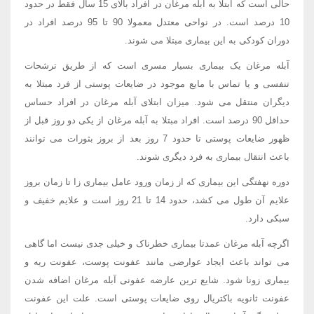
حالی است که ابتلا به آبله مرغان در افراد بالای 15 سال فقط در حدود
10 درصد است. در نواحی معتدل معمولا 90 تا 95 درصد افراد در
دوران کودکی به این بیماری مبتلا می شوند.
آبله مرغان یک بیماری بسیار مسری است که از طریق ترشحات
تنفسی و یا تماس با مایع موجود در ضایعات پوستی از فرد مبتلا به
دیگران منتقل می شود. میزان ابتلای آبله مرغان در افراد حساس
حداقل 90 درصد است. افراد مبتلا به آبله مرغان از یکی دو روز قبل از
ظهور ضایعات پوستی تا حدود 7 روز بعد از بروز بثورات می توانند
باعث انتقال بیماری به فرد دیگری شوند.
دوره نهفتگی این بیماری که از زمان ورود عامل بیماری زا تا زمان بروز
علایم آن طول می کشد، حدود 14 تا 21 روز است و علایم خفیف و
سبکی دارد.
اگرچه آبله مرغان عمدتا بیماری خطرناک و خیلی جدی نیست اما گاهی
می تواند باعث ایجاد عوارضی مانند عفونت پوست، عفونت ریه و
بیماری زونا شود. شایع ترین عارضه عفونی آبله مرغان اضافه شدن
عفونت ثانویه باکتریال روی ضایعات پوستی است. علت این عفونت