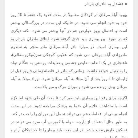
● هشدار به مادران باردار
بهبود آبله مرغان در کودکان معمولا در مدت حدود یک هفته تا 10 روز
خود به خود انجام می شود. در حالیکه این مدت در بزرگسالان بیشتر
است و احتمال بروز عوارض هم در آنها بیشتر می شود. نکته دیگری
که در مورد این بیماری باید جدی گرفته شود، ابتلای مادران باردار به
این بیماری است. در موارد نادر آبله مرغان مادر منجر به سندرم
مادرزادی آبله مرغان می شود که علایم، کوچکی سر(میکروسفالی)،
ناهنجاری در یک اندام، نقایص چشمی و ضایعات پوستی به هنگام تولد
را به دنبال خواهد داشت. زمانی که مادر در فاصله زمانی 5 روز قبل از
زایمان تا 2 روز بعد از آن مبتلا به آبله مرغان شود، نوزاد مبتلا به آبله
مرغان پیش رونده می شود و میزان مرگ و میر بالاست.
اگرچه برای رفع این بیماری باید صبر کرد تا مدت آن طی شود اما لازم
است با مشاهده علایم آن حتما به پزشک مراجعه شود. در این مدت
انجام برخی از اقدامات هم می تواند تحمل این دوران را راحت تر کند.
به طور مثال استفاده از پارچه، حوله یا کمپرس آب سرد می تواند در
تسکین خارش مفید باشد. در این مدت باید بیمار را تا حد امکان آرام و
خنک نگهدارید.