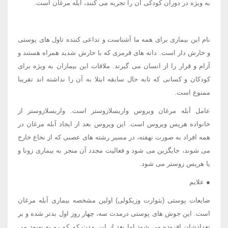
به ویژه در دوران کودکی آن را تجربه می کنند، آبله مرغان است.
نام این بیماری برای همه ما آشناست و تداعی کننده تاول های پوستی
و خارش دار است. دانه های قرمزی که با خارش شدید همراه هستند و
آرام و قرار را از انسان می گیرند. ملاقات این بیماران به ویژه برای
کودکان و کسانی که تابه حال سابقه ابتلا به آن را نداشته اند تقریبا
ممنوع است.
عامل آبله مرغان ویروس واریسلازوستر است. واریسلازوستر از
خانواده هرپس ویروس است. این ویروس بعد از ایجاد آبله مرغان در
همه افراد به صورت نهفته، در مسیر رشته های عصبی که از نخاع خارج
می شوند، جایگزین می شود و فعالیت مجدد آن منجر به بیماری زونا و
یا هرپس زوستر می شود.
● علایم
ضایعات پوستی (بثوارت وزیکولی) اولین مشخصه بیماری آبله مرغان
است. این جوش های پوستی درمدت سه، چهار روز اول بدتر شده و بر
تعدادشان افزوده می شود اما بعد از این مدت کم کم رو به بهبود می