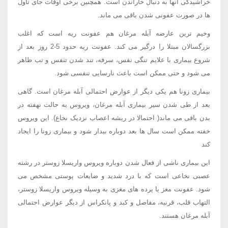
خراشیدگی آنها به دنبال خاراندن است. همچنین برخی اوقات جای تاول
ها در صورت عفونی شدن باقی می ماند.
وخیم ترین عارضه آبله مرغان هم عفونت ریه است که اغلب
بزرگسالان مبتلا را درگیر می کند. عفونت ریه حدود 5-2 روز بعد از
شروع بیماری با علایم تنگی نفس، سرفه، تند شدن تنفس و تب ظاهر
می شود و حتی ممکن است باعث نارسایی تنفسی شود.
بیماری زونا هم یکی دیگر از عوارض احتمالی آبله مرغان است. گاهی
بعد از طی شدن سیر بیماری آبله مرغان، ویروس به حالت نهفته در
بدن باقی می ماند( احتمالا در ریشه اعصاب نزدیک نخاع). این ویروس
خفته ممکن است سال ها بعد دوباره بیدار شود و بیماری زونا را ایجاد
کند
این بیماری ناشی از فعال شدن دوباره ویروس واریسلا زوستر در رشته
عصبی نخاعی است که با درد شدید و ضایعات پوستی مشخص می
شود. عفونت مغز یا پرده های مغزی به وسیله ویروس واریسلا زوستر،
التهاب قلب، قرنیه، مفاصل و کبد و پانکراس از دیگر عوارض احتمالی
آبله مرغان هستند.